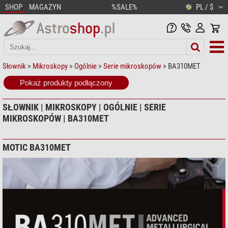
SHOP
MAGAZYN
%SALE%
PL / $
Słownik
>
Mikroskopy
>
Ogólnie
>
Serie mikroskopów
> BA310MET
Pokaż produkty podłączony
SŁOWNIK | MIKROSKOPY | OGÓLNIE | SERIE
MIKROSKOPÓW | BA310MET
MOTIC BA310MET