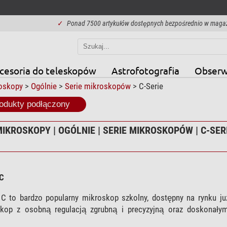
✓
Ponad 7500 artykułów dostępnych bezpośrednio w maga
cesoria do teleskopów
Astrofotografia
Obserw
oskopy
>
Ogólnie
>
Serie mikroskopów
> C-Serie
odukty podłączony
IKROSKOPY | OGÓLNIE | SERIE MIKROSKOPÓW | C-SER
 C
C to bardzo popularny mikroskop szkolny, dostępny na rynku już
skop z osobną regulacją zgrubną i precyzyjną oraz doskonały