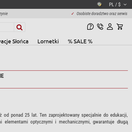
PL / $
zynie
✓
Osobiste doradztwo oraz serwis
acje Słońca
Lornetki
% SALE %
IE
 od ponad 25 lat. Ten zaprojektowany specjalnie do edukacji,
mi elementami optycznymi i mechanicznymi, gwarantuje długą