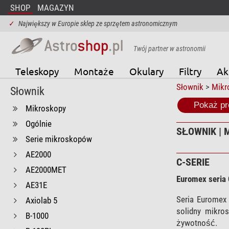
SHOP
MAGAZYN
✓
Największy w Europie sklep ze sprzętem astronomicznym
Twój partner w astronomii
Teleskopy
Montaże
Okulary
Filtry
Ak
Słownik
>
Mikr
Słownik
Pokaż pr
Mikroskopy
Ogólnie
SŁOWNIK | M
Serie mikroskopów
AE2000
C-SERIE
AE2000MET
Euromex seria
AE31E
Seria Euromex 
Axiolab 5
solidny mikro
B-1000
żywotność.