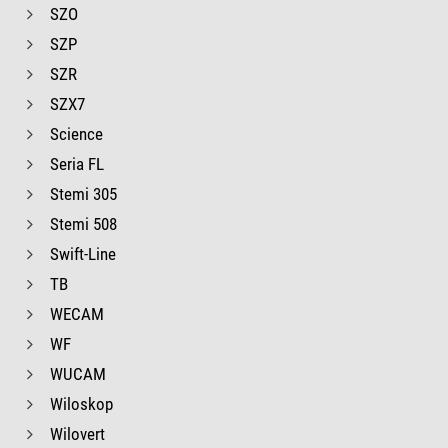
SZO
SZP
SZR
SZX7
Science
Seria FL
Stemi 305
Stemi 508
Swift-Line
TB
WECAM
WF
WUCAM
Wiloskop
Wilovert