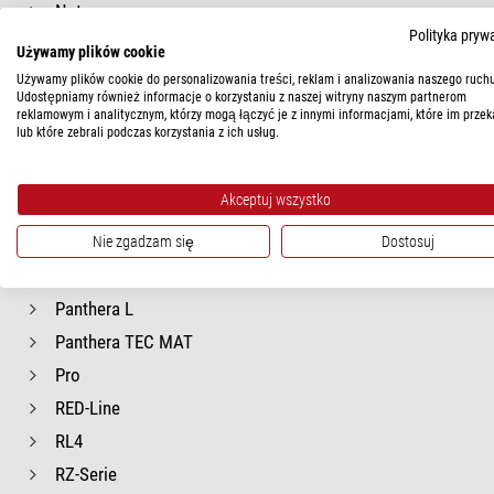
Naturescope
Polityka pryw
Nexius
Używamy plików cookie
Nexius Evo
Używamy plików cookie do personalizowania treści, reklam i analizowania naszego ruchu
Udostępniamy również informacje o korzystaniu z naszej witryny naszym partnerom
OZM
reklamowym i analitycznym, którzy mogą łączyć je z innymi informacjami, które im przek
lub które zebrali podczas korzystania z ich usług.
Optigem-10
Optigem-20
Akceptuj wszystko
P-Serie
PRECiV
Nie zgadzam się
Dostosuj
Panthera
Panthera L
Panthera TEC MAT
Pro
RED-Line
RL4
RZ-Serie