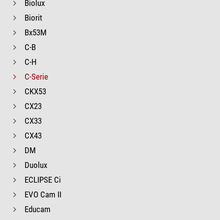
Biolux
Biorit
Bx53M
C-B
C-H
C-Serie
CKX53
CX23
CX33
CX43
DM
Duolux
ECLIPSE Ci
EVO Cam II
Educam