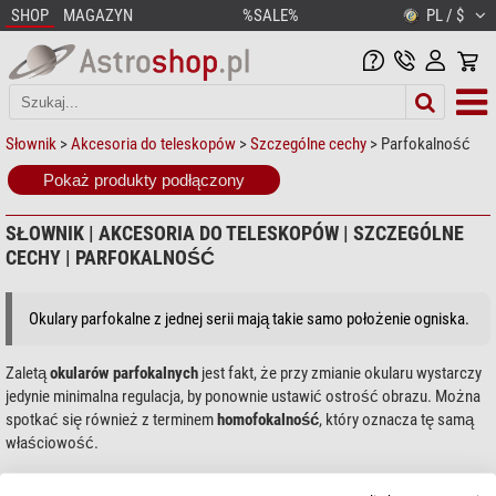
SHOP
MAGAZYN
%SALE%
PL / $
Słownik
>
Akcesoria do teleskopów
>
Szczególne cechy
> Parfokalność
Pokaż produkty podłączony
SŁOWNIK | AKCESORIA DO TELESKOPÓW | SZCZEGÓLNE
CECHY | PARFOKALNOŚĆ
Okulary parfokalne z jednej serii mają takie samo położenie ogniska.
Zaletą
okularów parfokalnych
jest fakt, że przy zmianie okularu wystarczy
jedynie minimalna regulacja, by ponownie ustawić ostrość obrazu. Można
spotkać się również z terminem
homofokalność
, który oznacza tę samą
właściowość.