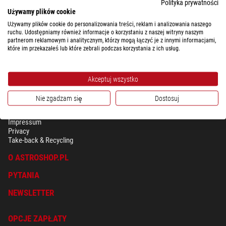
Polityka prywatności
Używamy plików cookie
Używamy plików cookie do personalizowania treści, reklam i analizowania naszego
ruchu. Udostępniamy również informacje o korzystaniu z naszej witryny naszym
partnerom reklamowym i analitycznym, którzy mogą łączyć je z innymi informacjami,
które im przekazałeś lub które zebrali podczas korzystania z ich usług.
Akceptuj wszystko
Nie zgadzam się
Dostosuj
BEZPIECZEŃSTWO & OCHRONA DANYCH OSOBISTYCH
Regulamin
Impressum
Privacy
Take-back & Recycling
O ASTROSHOP.PL
PYTANIA
NEWSLETTER
OPCJE ZAPŁATY