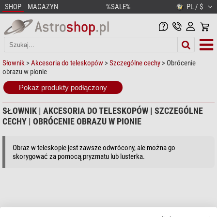
SHOP
MAGAZYN
%SALE%
PL / $
Słownik
>
Akcesoria do teleskopów
>
Szczególne cechy
> Obrócenie
obrazu w pionie
Pokaż produkty podłączony
SŁOWNIK | AKCESORIA DO TELESKOPÓW | SZCZEGÓLNE
CECHY | OBRÓCENIE OBRAZU W PIONIE
Obraz w teleskopie jest zawsze odwrócony, ale można go
skorygować za pomocą pryzmatu lub lusterka.