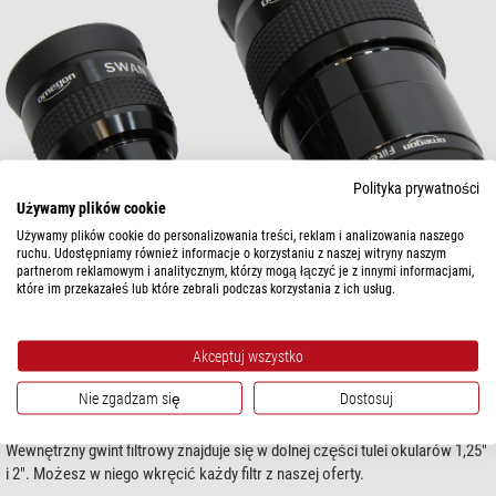
Polityka prywatności
Używamy plików cookie
Używamy plików cookie do personalizowania treści, reklam i analizowania naszego
ruchu. Udostępniamy również informacje o korzystaniu z naszej witryny naszym
partnerom reklamowym i analitycznym, którzy mogą łączyć je z innymi informacjami,
które im przekazałeś lub które zebrali podczas korzystania z ich usług.
Filtry dokręcone do okularów; z lewej okular 1,25", z prawej okular 2".
Podczas obserwacji korzystaj z filtrów: większość okularów
Akceptuj wszystko
astronomicznych oferuje możliwość skorzystania z filtra księżycowego,
polaryzacyjnego, kolorowego czy mgławicowego. Wzbogacają one
Nie zgadzam się
Dostosuj
wrażenia obserwacyjne i pozwalają dostrzec szereg szczegółów, które
bez filtra są niewidoczne.
Wewnętrzny gwint filtrowy znajduje się w dolnej części tulei okularów 1,25"
i 2". Możesz w niego wkręcić każdy filtr z naszej oferty.