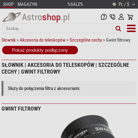
SHOP
MAGAZYN
%SALE%
PL / $
Słownik
>
Akcesoria do teleskopów
>
Szczególne cechy
> Gwint filtrowy
Pokaż produkty podłączony
SŁOWNIK | AKCESORIA DO TELESKOPÓW | SZCZEGÓLNE
CECHY | GWINT FILTROWY
Służy do połączenia filtra z akcesoriami.
GWINT FILTROWY