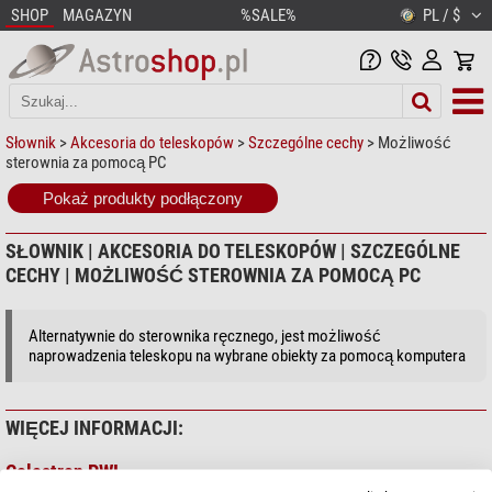
SHOP
MAGAZYN
%SALE%
PL / $
Słownik
>
Akcesoria do teleskopów
>
Szczególne cechy
> Możliwość
sterownia za pomocą PC
Pokaż produkty podłączony
SŁOWNIK | AKCESORIA DO TELESKOPÓW | SZCZEGÓLNE
CECHY | MOŻLIWOŚĆ STEROWNIA ZA POMOCĄ PC
Alternatywnie do sterownika ręcznego, jest możliwość
naprowadzenia teleskopu na wybrane obiekty za pomocą komputera
WIĘCEJ INFORMACJI:
Celestron PWI