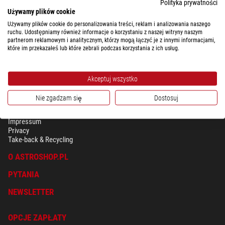
Dzięki oprogramowaniu PWI montaż może być sterowany z komputera.
Polityka prywatności
Używamy plików cookie
Używamy plików cookie do personalizowania treści, reklam i analizowania naszego
ruchu. Udostępniamy również informacje o korzystaniu z naszej witryny naszym
partnerom reklamowym i analitycznym, którzy mogą łączyć je z innymi informacjami,
które im przekazałeś lub które zebrali podczas korzystania z ich usług.
Akceptuj wszystko
Nie zgadzam się
Dostosuj
BEZPIECZEŃSTWO & OCHRONA DANYCH OSOBISTYCH
Regulamin
Impressum
Privacy
Take-back & Recycling
O ASTROSHOP.PL
PYTANIA
NEWSLETTER
OPCJE ZAPŁATY