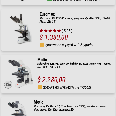
Euromex
Mikroskop BS.1153-PLi, trino, plan, infinity, 40x-1000x, 10x/20,
Akku, LED, 3W
( 5 / 5 )
$ 1.380,00
gotowe do wysyłki w
1-2 tygodni
Motic
Mikroskop BA310E, trino, BF, infinity, EC-plan, achro, 40x - 1000x,
Hal. 30W, LED (opt.)
$ 2.280,00
gotowe do wysyłki w
1-2 tygodni
Motic
Mikroskop Panthera C2, Trinokular (bez 100X), nieskończoność,
plan, achro, 40x-400x, Halogen/LED