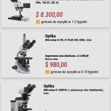
500x, 10x/22, LED, AL
$ 8.300,00
gotowe do wysyłki w
1-2 tygodni
Optika
Mikroskop B-293, N-PLAN DIN,1000x, trino
Sugerowana cena detaliczna: $ 1.090,00
Nasza cena:
$ 980,00
gotowe do wysyłki w
6-10 tygodni
Optika
Mikroskop B-1000POL-I, polaryzacja (bez Objektywów),
trino