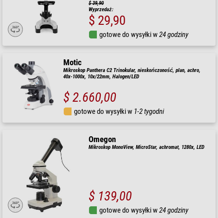
$ 39,90
Wyprzedaż:
$ 29,90
gotowe do wysyłki w
24 godziny
Motic
Mikroskop Panthera C2 Trinokular, nieskończoność, plan, achro,
40x-1000x, 10x/22mm, Halogen/LED
$ 2.660,00
gotowe do wysyłki w
1-2 tygodni
Omegon
Mikroskop MonoView, MicroStar, achromat, 1280x, LED
$ 139,00
gotowe do wysyłki w
24 godziny