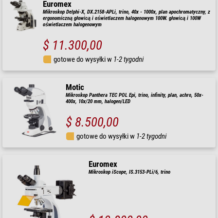
Euromex
Mikroskop Delphi-X, DX.2158-APLi, trino, 40x - 1000x, plan apochromatyczny, z
ergonomiczną głowicą i oświetlaczem halogenowym 100W. głowicą i 100W
oświetlaczem halogenowym
$ 11.300,00
gotowe do wysyłki w
1-2 tygodni
Motic
Mikroskop Panthera TEC POL Epi, trino, infinity, plan, achro, 50x-
400x, 10x/20 mm, halogen/LED
$ 8.500,00
gotowe do wysyłki w
1-2 tygodni
Euromex
Mikroskop iScope, IS.3153-PLi/6, trino