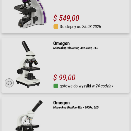
$ 549,00
Dostępny od
25.08.2026
Omegon
Mikroskop VisioStar, 40x-400x, LED
$ 99,00
gotowe do wysyłki w
24 godziny
Omegon
Mikroskop BioMon 40x - 1000x, LED