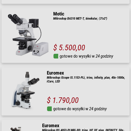
Motic
Mikroskop BA310 MET-T, binokular, (3"x2")
$ 5.500,00
gotowe do wysyłki w
24 godziny
Euromex
Mikroskop iScope IS.1153-PLi, trino, infinity, plan, 40x-1000x,
iCare, LED
$ 1.790,00
gotowe do wysyłki w
24 godziny
Euromex
Mikroskop BS.4053-PLMRi-BD, trino, HF, DF, plan, INFINITY, 50x-