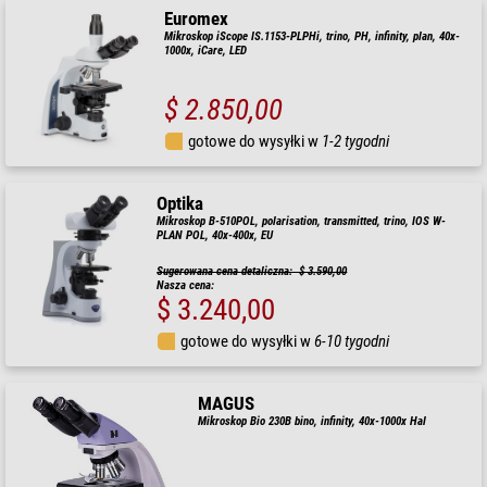
Euromex
Mikroskop iScope IS.1153-PLPHi, trino, PH, infinity, plan, 40x-
1000x, iCare, LED
$ 2.850,00
gotowe do wysyłki w
1-2 tygodni
Optika
Mikroskop B-510POL, polarisation, transmitted, trino, IOS W-
PLAN POL, 40x-400x, EU
Sugerowana cena detaliczna: $ 3.590,00
Nasza cena:
$ 3.240,00
gotowe do wysyłki w
6-10 tygodni
MAGUS
Mikroskop Bio 230B bino, infinity, 40x-1000x Hal