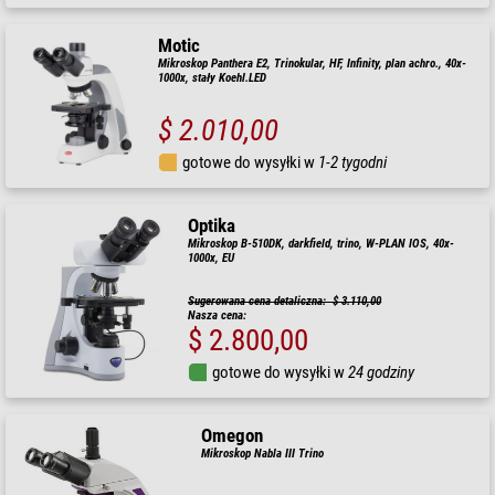
Motic
Mikroskop Panthera E2, Trinokular, HF, Infinity, plan achro., 40x-
1000x, stały Koehl.LED
$ 2.010,00
gotowe do wysyłki w
1-2 tygodni
Optika
Mikroskop B-510DK, darkfield, trino, W-PLAN IOS, 40x-
1000x, EU
Sugerowana cena detaliczna: $ 3.110,00
Nasza cena:
$ 2.800,00
gotowe do wysyłki w
24 godziny
Omegon
Mikroskop Nabla III Trino