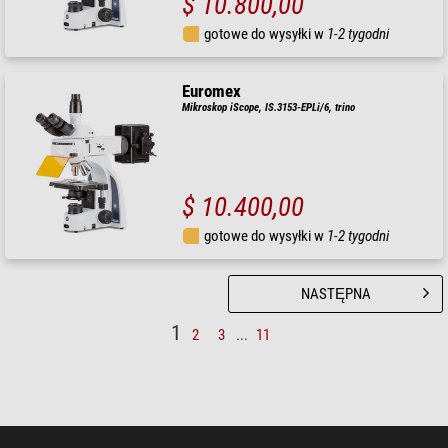
$ 10.800,00
gotowe do wysyłki w
1-2 tygodni
Euromex
Mikroskop iScope, IS.3153-EPLi/6, trino
$ 10.400,00
gotowe do wysyłki w
1-2 tygodni
NASTĘPNA
1
2
3
...
11