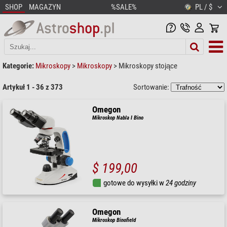
SHOP
MAGAZYN
%SALE%
PL / $
Kategorie:
Mikroskopy
>
Mikroskopy
>
Mikroskopy stojące
Artykuł 1 - 36 z 373
Sortowanie:
Omegon
Mikroskop Nabla I Bino
$ 199,00
gotowe do wysyłki w
24 godziny
Omegon
Mikroskop Binofield