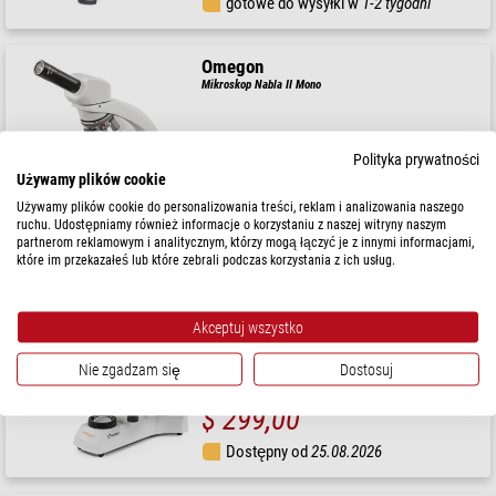
gotowe do wysyłki w
1-2 tygodni
Omegon
Mikroskop Nabla II Mono
Polityka prywatności
Używamy plików cookie
$ 249,00
Używamy plików cookie do personalizowania treści, reklam i analizowania naszego
ruchu. Udostępniamy również informacje o korzystaniu z naszej witryny naszym
gotowe do wysyłki w
24 godziny
partnerom reklamowym i analitycznym, którzy mogą łączyć je z innymi informacjami,
które im przekazałeś lub które zebrali podczas korzystania z ich usług.
Omegon
Mikroskop Nabla II Bino
Akceptuj wszystko
Nie zgadzam się
Dostosuj
$ 299,00
Dostępny od
25.08.2026