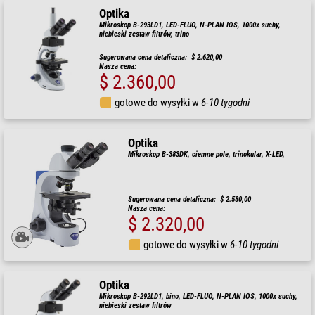
Optika
Mikroskop B-293LD1, LED-FLUO, N-PLAN IOS, 1000x suchy,
niebieski zestaw filtrów, trino
Sugerowana cena detaliczna: $ 2.620,00
Nasza cena:
$ 2.360,00
gotowe do wysyłki w
6-10 tygodni
Optika
Mikroskop B-383DK, ciemne pole, trinokular, X-LED,
Sugerowana cena detaliczna: $ 2.580,00
Nasza cena:
$ 2.320,00
gotowe do wysyłki w
6-10 tygodni
Optika
Mikroskop B-292LD1, bino, LED-FLUO, N-PLAN IOS, 1000x suchy,
niebieski zestaw filtrów