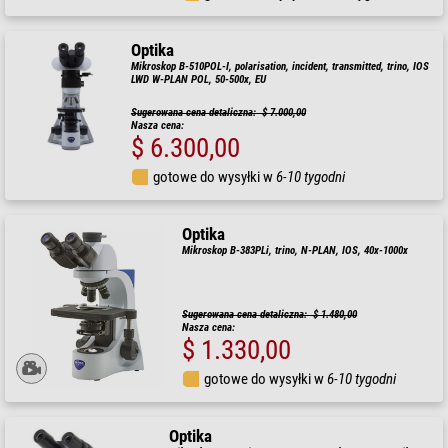
Optika
Mikroskop B-510POL-I, polarisation, incident, transmitted, trino, IOS
LWD W-PLAN POL, 50-500x, EU
Sugerowana cena detaliczna: $ 7.000,00
Nasza cena:
$ 6.300,00
gotowe do wysyłki w
6-10 tygodni
Optika
Mikroskop B-383PLi, trino, N-PLAN, IOS, 40x-1000x
Sugerowana cena detaliczna: $ 1.480,00
Nasza cena:
$ 1.330,00
gotowe do wysyłki w
6-10 tygodni
Optika