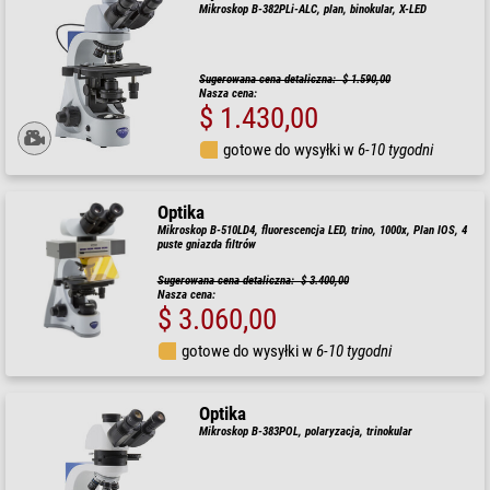
Mikroskop B-382PLi-ALC, plan, binokular, X-LED
Sugerowana cena detaliczna: $ 1.590,00
Nasza cena:
$ 1.430,00
gotowe do wysyłki w
6-10 tygodni
Optika
Mikroskop B-510LD4, fluorescencja LED, trino, 1000x, Plan IOS, 4
puste gniazda filtrów
Sugerowana cena detaliczna: $ 3.400,00
Nasza cena:
$ 3.060,00
gotowe do wysyłki w
6-10 tygodni
Optika
Mikroskop B-383POL, polaryzacja, trinokular