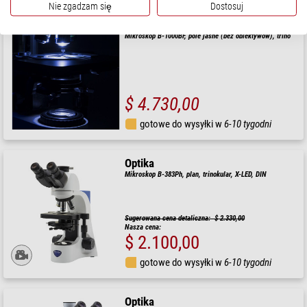
Nie zgadzam się
Dostosuj
Optika
Mikroskop B-1000BF, pole jasne (bez obiektywów), trino
$ 4.730,00
gotowe do wysyłki w
6-10 tygodni
Optika
Mikroskop B-383Ph, plan, trinokular, X-LED, DIN
Sugerowana cena detaliczna: $ 2.330,00
Nasza cena:
$ 2.100,00
gotowe do wysyłki w
6-10 tygodni
Optika