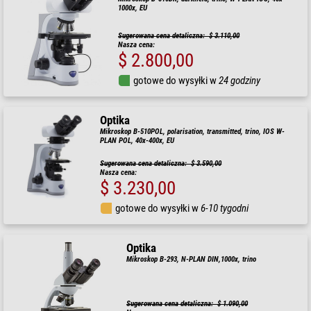
1000x, EU
Sugerowana cena detaliczna: $ 3.110,00
Nasza cena:
$ 2.800,00
gotowe do wysyłki w
24 godziny
Optika
Mikroskop B-510POL, polarisation, transmitted, trino, IOS W-
PLAN POL, 40x-400x, EU
Sugerowana cena detaliczna: $ 3.590,00
Nasza cena:
$ 3.230,00
gotowe do wysyłki w
6-10 tygodni
Optika
Mikroskop B-293, N-PLAN DIN,1000x, trino
Sugerowana cena detaliczna: $ 1.090,00