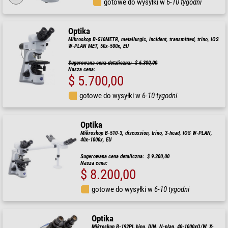
gotowe do wysyłki w
6-10 tygodni
Optika
Mikroskop B-510METR, metallurgic, incident, transmitted, trino, IOS
W-PLAN MET, 50x-500x, EU
Sugerowana cena detaliczna: $ 6.300,00
Nasza cena:
$ 5.700,00
gotowe do wysyłki w
6-10 tygodni
Optika
Mikroskop B-510-3, discussion, trino, 3-head, IOS W-PLAN,
40x-1000x, EU
Sugerowana cena detaliczna: $ 9.200,00
Nasza cena:
$ 8.200,00
gotowe do wysyłki w
6-10 tygodni
Optika
Mikroskop B-192PL,bino, DIN, N-plan, 40-1000xO/W, X-