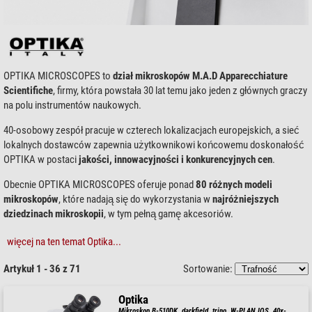
OPTIKA MICROSCOPES to
dział mikroskopów M.A.D Apparecchiature
Scientifiche
, firmy, która powstała 30 lat temu jako jeden z głównych graczy
na polu instrumentów naukowych.
40-osobowy zespół pracuje w czterech lokalizacjach europejskich, a sieć
lokalnych dostawców zapewnia użytkownikowi końcowemu doskonałość
OPTIKA w postaci
jakości, innowacyjności i konkurencyjnych cen
.
Obecnie OPTIKA MICROSCOPES oferuje ponad
80 różnych modeli
mikroskopów
, które nadają się do wykorzystania w
najróżniejszych
dziedzinach mikroskopii
, w tym pełną gamę akcesoriów.
więcej na ten temat Optika...
Artykuł 1 - 36 z 71
Sortowanie:
Optika
Mikroskop B-510DK, darkfield, trino, W-PLAN IOS, 40x-