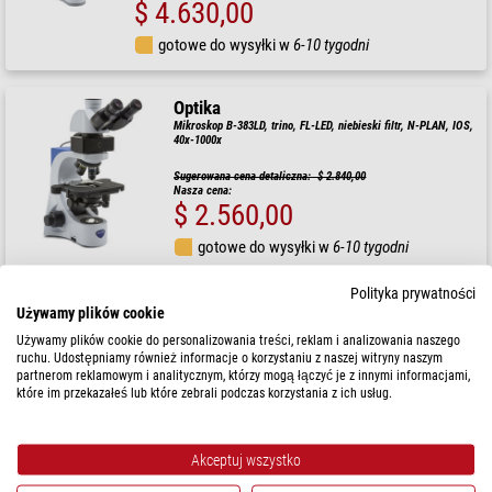
$ 4.630,00
gotowe do wysyłki w
6-10 tygodni
Optika
Mikroskop B-383LD, trino, FL-LED, niebieski filtr, N-PLAN, IOS,
40x-1000x
Sugerowana cena detaliczna: $ 2.840,00
Nasza cena:
$ 2.560,00
gotowe do wysyłki w
6-10 tygodni
Polityka prywatności
Optika
Używamy plików cookie
Mikroskop B-383FL, trinokular, filtry B&G
Używamy plików cookie do personalizowania treści, reklam i analizowania naszego
ruchu. Udostępniamy również informacje o korzystaniu z naszej witryny naszym
partnerom reklamowym i analitycznym, którzy mogą łączyć je z innymi informacjami,
które im przekazałeś lub które zebrali podczas korzystania z ich usług.
Sugerowana cena detaliczna: $ 4.790,00
Nasza cena:
$ 4.310,00
Akceptuj wszystko
gotowe do wysyłki w
6-10 tygodni