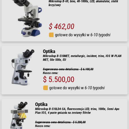
Mikroskop B-69, bino, 40-1000x, LED, akumulator, stolik
krzyżowy
$ 462,00
gotowe do wysyłki w
6-10 tygodni
Optika
Mikroskop B-510MET, metallurgic, incident, trino, IOS W-PLAN
MET, 50x-500x, EU
Sugerowana cena detaliczna: $ 6.100,00
Nasza cena:
$ 5.500,00
gotowe do wysyłki w
6-10 tygodni
Optika
Mikroskop B-510LD4-SA, fluorescencja LED, trino, 1000x, Semi-Apo
Plan IOS, 4 puste gniazda na zestawy filtrów
Sugerowana cena detaliczna: $ 5.200,00
Nasza cena: