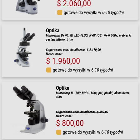
$ 2.060,00
gotowe do wysyłki w
6-10 tygodni
Optika
Mikroskop B+W1.50, LED-FLUO, N+W IOS, W+W 500x, niebieski
zestaw filtrów, trino
Sugerowana cena detaliczna: $ 2.170,00
Nasza cena:
$ 1.960,00
gotowe do wysyłki w
6-10 tygodni
Optika
Mikroskop B-150P-BRPL, bino, pol, płaski, akumulator,
400x
Sugerowana cena detaliczna: $ 890,00
Nasza cena:
$ 800,00
gotowe do wysyłki w
6-10 tygodni