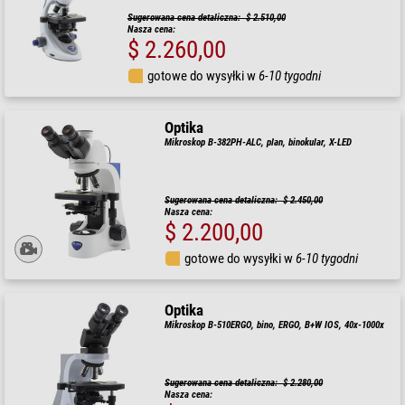
Sugerowana cena detaliczna: $ 2.510,00
Nasza cena:
$ 2.260,00
gotowe do wysyłki w
6-10 tygodni
Optika
Mikroskop B-382PH-ALC, plan, binokular, X-LED
Sugerowana cena detaliczna: $ 2.450,00
Nasza cena:
$ 2.200,00
gotowe do wysyłki w
6-10 tygodni
Optika
Mikroskop B-510ERGO, bino, ERGO, B+W IOS, 40x-1000x
Sugerowana cena detaliczna: $ 2.280,00
Nasza cena: