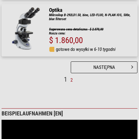
Optika
Mikroskop B-292LD1.50, bino, LED-FLUO, N-PLAN IOS, 500x,
blue filterset
Sugerowana cena detaliczna: $ 2.070,00
Nasza cena:
$ 1.860,00
gotowe do wysyłki w
6-10 tygodni
NASTĘPNA
1
2
BEISPIELAUFNAHMEN [EN]