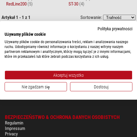
RedLine200
(5)
ST-30
(4)
Artykuł 1 - 1 z 1
Sortowanie:
Polityka prywatności
Motic
Używamy plików cookie
Mikroskop PSM-1000
Używamy plików cookie do personalizowania treści, reklam i analizowania naszego
ruchu. Udostępniamy również informacje o korzystaniu z naszej witryny naszym
partnerom reklamowym i analitycznym, którzy mogą łączyć je z innymi informacjami,
które im przekazałeś lub które zebrali podczas korzystania z ich usług.
$ 7.400,00
gotowe do wysyłki w
6-10 tygodni
Akceptuj wszystko
Nie zgadzam się
Dostosuj
BEZPIECZEŃSTWO & OCHRONA DANYCH OSOBISTYCH
Regulamin
Impressum
Privacy