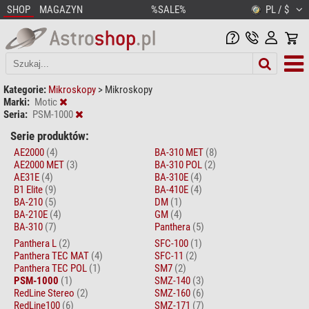
SHOP
MAGAZYN
%SALE%
PL / $
Kategorie:
Mikroskopy
>
Mikroskopy
Marki:
Motic
Seria:
PSM-1000
Serie produktów:
AE2000
(4)
BA-310 MET
(8)
AE2000 MET
(3)
BA-310 POL
(2)
AE31E
(4)
BA-310E
(4)
B1 Elite
(9)
BA-410E
(4)
BA-210
(5)
DM
(1)
BA-210E
(4)
GM
(4)
BA-310
(7)
Panthera
(5)
Panthera L
(2)
SFC-100
(1)
Panthera TEC MAT
(4)
SFC-11
(2)
Panthera TEC POL
(1)
SM7
(2)
PSM-1000
(1)
SMZ-140
(3)
RedLine Stereo
(2)
SMZ-160
(6)
RedLine100
(6)
SMZ-171
(7)