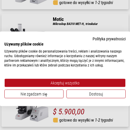
gotowe do wysyłki w
1-2 tygodni
Motic
Mikroskop BA310 MET-H, trinokular
Polityka prywatności
Używamy plików cookie
$ 6.000,00
Używamy plików cookie do personalizowania treści, reklam i analizowania naszego
ruchu. Udostępniamy również informacje o korzystaniu z naszej witryny naszym
partnerom reklamowym i analitycznym, którzy mogą łączyć je z innymi informacjami,
gotowe do wysyłki w
1-2 tygodni
które im przekazałeś lub które zebrali podczas korzystania z ich usług.
Motic
Akceptuj wszystko
Mikroskop BA310 MET-T, binokular (6"x4")
Nie zgadzam się
Dostosuj
$ 5.900,00
gotowe do wysyłki w
1-2 tygodni