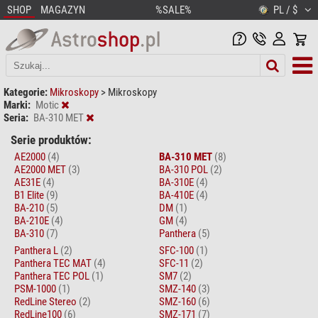
SHOP
MAGAZYN
%SALE%
PL / $
Kategorie:
Mikroskopy
>
Mikroskopy
Marki:
Motic
Seria:
BA-310 MET
Serie produktów:
AE2000
(4)
BA-310 MET
(8)
AE2000 MET
(3)
BA-310 POL
(2)
AE31E
(4)
BA-310E
(4)
B1 Elite
(9)
BA-410E
(4)
BA-210
(5)
DM
(1)
BA-210E
(4)
GM
(4)
BA-310
(7)
Panthera
(5)
Panthera L
(2)
SFC-100
(1)
Panthera TEC MAT
(4)
SFC-11
(2)
Panthera TEC POL
(1)
SM7
(2)
PSM-1000
(1)
SMZ-140
(3)
RedLine Stereo
(2)
SMZ-160
(6)
RedLine100
(6)
SMZ-171
(7)