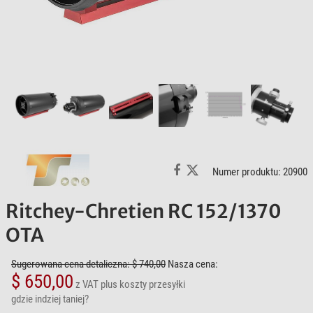
Numer produktu: 20900
Ritchey-Chretien RC 152/1370
OTA
Sugerowana cena detaliczna: $ 740,00
Nasza cena:
$ 650,00
z VAT
plus koszty przesyłki
gdzie indziej taniej?