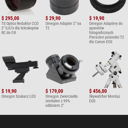
Akcesoria do teleskopów > Okrycia ochronne (6)
GSO Ochrona przeciw
$ 295,00
$ 29,90
$ 19,90
kurzowi Pokrywka dla
TS Optics Reduktor CCD
Omegon Adapter 2" na
Omegon Adaptery do
teleskopów Newtona oraz RC
2" 0,67x dla teleskopów
T2
aparatów
o średnicy 150 mm
RC do f/8
fotograficznych
Pierścień pośredni T2
$ 27,90*
dla Canon EOS
+ Inne akcesoria w tej kategorii: 5
Akcesoria do teleskopów > Inne uwagi (6)
Astrozap Elastyczny odrośnik
do 6" z wycięciem
$ 80,00*
+ Inne akcesoria w tej kategorii: 5
$ 19,90
$ 179,00
$ 456,00
Omegon Szukacz LED
Omegon Zwierciadło
Skywatcher Montaż
Okulary (5)
zenitalne z 99%
EQ5
odbiciem 2"
Omegon Okular LE Planetary
18mm 1,25"
$ 149,00*