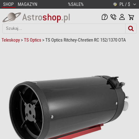
SHOP
MAGAZYN
%SALE%
PL / $
Teleskopy
>
TS Optics
> TS Optics Ritchey-Chretien RC 152/1370 OTA