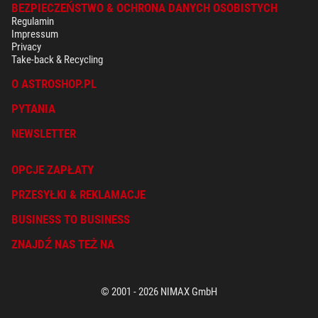
+ Inne akcesoria w tej kategorii: 4
BEZPIECZEŃSTWO & OCHRONA DANYCH OSOBISTYCH
Regulamin
Okulary (5)
Impressum
Privacy
Omegon Okular SWA 38mm 2"
Take-back & Recycling
$ 169,00*
O ASTROSHOP.PL
+ Inne akcesoria w tej kategorii: 4
PYTANIA
Okulary (5)
NEWSLETTER
Omegon Okular OGDO 4mm
80°
OPCJE ZAPŁATY
$ 299,00*
PRZESYŁKI & REKLAMACJE
+ Inne akcesoria w tej kategorii: 4
BUSINESS TO BUSINESS
Okulary > Inne uwagi (4)
Omegon Okular z krzyżem
ZNAJDŹ NAS TEŻ NA
podświetlanym 12,5mm
$ 79,00*
© 2001 - 2026 NIMAX GmbH
+ Inne akcesoria w tej kategorii: 3