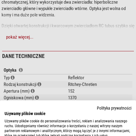
chromatycznej, który wykorzystuje dwa zwierciadła: hiperboliczne
zwierciadło główne i wypukłe zwierciadło wtórne. Optyka jest wolna od
komy i ma duże pole widzenia.
Dzięki otwartej konstrukcji i kwarcowym zwierciadłom RC tubus szybko się
ochładza i nie ma problemów z zaparowaniem. Ten przemyślany system
pokaż więcej...
umożliwia nawet fotografię w podczerwieni.
Zalety w skrócie:
DANE TECHNICZNE
idealny do astrofotografii
brak aberracji chromatycznej
Optyka
otwarty system
Typ
Reflektor
Rodzaj konstrukcji
Ritchey-Chretien
TS Optics jest marką firmy Teleskop-Service.
Apertura (mm)
152
Ważne jest nie tylko jaki teleskop kupisz, ale również gdzie.
Ogniskowa (mm)
1370
Światłosiła (f/)
9
Nasze dodatkowe usługi:
Polityka prywatności
Rozdzielczość
0,76
Używamy plików cookie
Wielkość graniczna (mag)
12,7
Jesteśmy wiodącym dystrybutorem teleskopów i dobrze znamy te
Używamy plików cookie do personalizowania treści, reklam i analizowania naszego
Zdolność skupiania światła
470
instrumenty.
Nasz serwis
chętnie służy Ci radą i pomocą
także po
ruchu. Udostępniamy również informacje o korzystaniu z naszej witryny naszym
pokaż więcej...
partnerom reklamowym i analitycznym, którzy mogą łączyć je z innymi informacjami,
Max. sensowne powiększenie
304
zakupie.
W przypadku problemów ze złożeniem sprzętu lub jego
które im przekazałeś lub które zebrali podczas korzystania z ich usług.