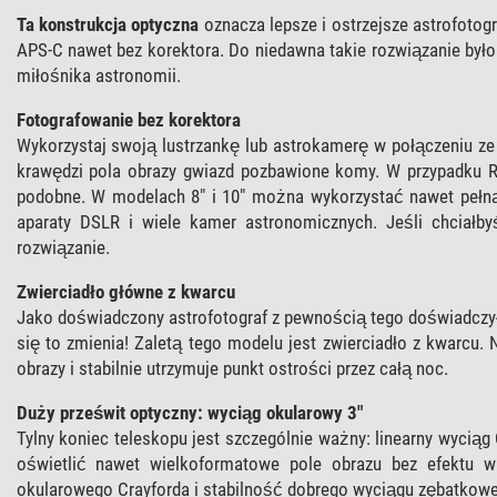
Ta konstrukcja optyczna
oznacza lepsze i ostrzejsze astrofoto
APS-C nawet bez korektora. Do niedawna takie rozwiązanie był
miłośnika astronomii.
Fotografowanie bez korektora
Wykorzystaj swoją lustrzankę lub astrokamerę w połączeniu ze 
krawędzi pola obrazy gwiazd pozbawione komy. W przypadku 
podobne. W modelach 8" i 10" można wykorzystać nawet pełną 
aparaty DSLR i wiele kamer astronomicznych. Jeśli chciałb
rozwiązanie.
Zwierciadło główne z kwarcu
Jako doświadczony astrofotograf z pewnością tego doświadczyłe
się to zmienia! Zaletą tego modelu jest zwierciadło z kwarcu.
obrazy i stabilnie utrzymuje punkt ostrości przez całą noc.
Duży prześwit optyczny: wyciąg okularowy 3"
Tylny koniec teleskopu jest szczególnie ważny: linearny wycią
oświetlić nawet wielkoformatowe pole obrazu bez efektu wi
okularowego Crayforda i stabilność dobrego wyciągu zębatkow