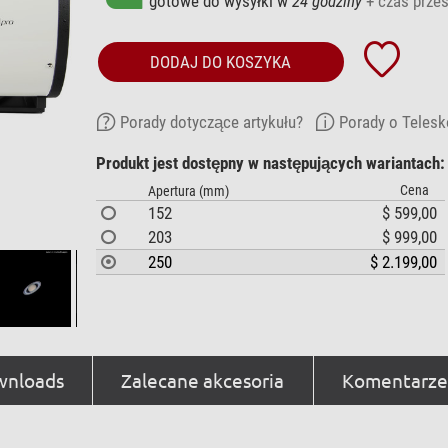
gotowe do wysyłki w
24 godziny
+ czas przes
DODAJ DO KOSZYKA
Porady dotyczące artykułu?
Porady o Telesk
Produkt jest dostępny w następujących wariantach:
Cena
Apertura (mm)
152
$ 599,00
203
$ 999,00
250
$ 2.199,00
nloads
Zalecane akcesoria
Komentarze 