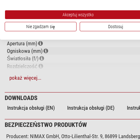
DANE TECHNICZNE
Akceptuj wszystko
Optyka
Nie zgadzam się
Dostosuj
Typ
Rodzaj konstrukcji
Apertura (mm)
Ogniskowa (mm)
Światłosiła (f/)
Rozdzielczość
Wielkość graniczna (mag)
pokaż więcej...
Zdolność skupiania światła
Max. sensowne powiększenie
DOWNLOADS
Ciężar tubusu (kg)
Długość tubusu (mm)
Instrukcja obsługi (EN)
Instrukcja obsługi (DE)
Instru
Materiał tubusu
Średnica tubusu (mm)
BEZPIECZEŃSTWO PRODUKTÓW
Konstrukcja tubusu
Producent:
NIMAX GmbH, Otto-Lilienthal-Str. 9, 86899 Landsber
Powłoka antyrefleksyjna