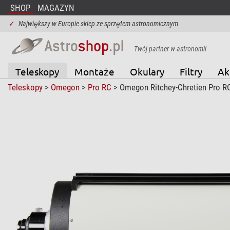
SHOP
MAGAZYN
✓
Największy w Europie sklep ze sprzętem astronomicznym
Twój partner w astronomii
Teleskopy
Montaże
Okulary
Filtry
Ak
Teleskopy
>
Omegon
>
Pro RC
> Omegon Ritchey-Chretien Pro R