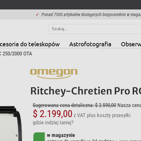
✓
Ponad 7500 artykułów dostępnych bezpośrednio w maga
cesoria do teleskopów
Astrofotografia
Obserw
C 250/2000 OTA
Ritchey-Chretien Pro 
Sugerowana cena detaliczna: $ 2.590,00
Nasza cena
$ 2.199,00
z VAT
plus koszty przesyłki
gdzie indziej taniej?
w magazynie