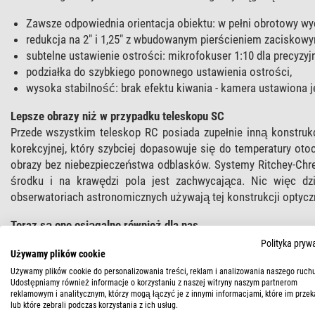
Zawsze odpowiednia orientacja obiektu: w pełni obrotowy wy
redukcja na 2" i 1,25" z wbudowanym pierścieniem zaciskowym
subtelne ustawienie ostrości: mikrofokuser 1:10 dla precyzyjne
podziałka do szybkiego ponownego ustawienia ostrości,
wysoka stabilność: brak efektu kiwania - kamera ustawiona je
Lepsze obrazy niż w przypadku teleskopu SC
Przede wszystkim teleskop RC posiada zupełnie inną konstruk
korekcyjnej, który szybciej dopasowuje się do temperatury oto
obrazy bez niebezpieczeństwa odblasków. Systemy Ritchey-Chr
środku i na krawędzi pola jest zachwycająca. Nic więc dz
obserwatoriach astronomicznych używają tej konstrukcji optycz
Teraz są one osiągalne również dla nas
Wykonanie zwierciadła hiperbolicznego to połączenie nauki i s
Polityka pryw
Używamy plików cookie
na świecie. Do badań używały ich jedynie międzynarodowe insty
astronomii.
Używamy plików cookie do personalizowania treści, reklam i analizowania naszego ruchu
Udostępniamy również informacje o korzystaniu z naszej witryny naszym partnerom
reklamowym i analitycznym, którzy mogą łączyć je z innymi informacjami, które im przek
lub które zebrali podczas korzystania z ich usług.