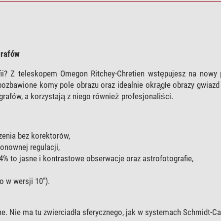
grafów
afii? Z teleskopem Omegon Ritchey-Chretien wstępujesz na nowy
ozbawione komy pole obrazu oraz idealnie okrągłe obrazy gwiazd
grafów, a korzystają z niego również profesjonaliści.
zenia bez korektorów,
onownej regulacji,
% to jasne i kontrastowe obserwacje oraz astrofotografie,
o w wersji 10").
ne. Nie ma tu zwierciadła sferycznego, jak w systemach Schmidt-Ca