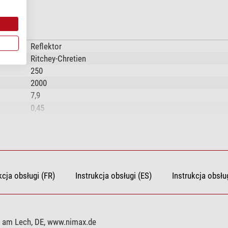
Reflektor
Ritchey-Chretien
250
2000
7,9
0,45
13,8
1320
508
15,7
735
kcja obsługi (FR)
Instrukcja obsługi (ES)
Instrukcja obsług
Stal
294
Tubus pełny
g am Lech, DE, www.nimax.de
Aluminium i dwutlenek krzemu