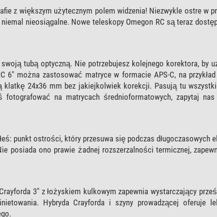
grafie z większym użytecznym polem widzenia! Niezwykle ostre w p
o niemal nieosiągalne. Nowe teleskopy Omegon RC są teraz dostę
swoją tubą optyczną. Nie potrzebujesz kolejnego korektora, by u
RC 6" można zastosować matryce w formacie APS-C, na przykład
klatkę 24x36 mm bez jakiejkolwiek korekcji. Pasują tu wszystki
yś fotografować na matrycach średnioformatowych, zapytaj nas
ś: punkt ostrości, który przesuwa się podczas długoczasowych ek
 Nie posiada ono prawie żadnej rozszerzalności termicznej, zapewn
g Crayforda 3" z łożyskiem kulkowym zapewnia wystarczający prześw
nietowania. Hybryda Crayforda i szyny prowadzącej oferuje l
ego.