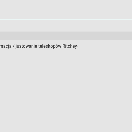
hiperboliczne
Kwarc
18
Kwarc
macja / justowanie teleskopów Ritchey-
85
1/12
99
Aluminium
Monorail
2
Regulacja precyzyjna 1:10
t Amiciego 90° 1,25"
bez montażu