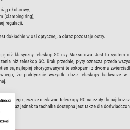
ciąg okularowy,
 (clamping ring),
j regulacji,
st dokładnie w osi optycznej, a obraz pozostaje ostry.
cję niż klasyczny teleskop SC czy Maksutowa. Jest to system ot
czenia niż teleskop SC. Brak przedniej płyty oznacza przede wszys
etien są najlepiej skorygowanymi teleskopami z dwoma zwierciad
iwnego, że praktycznie wszystki duże teleskopy badawcze w p
nej.
ztuki. Dlatego jeszcze niedawno teleskopy RC należały do najdrożs
atności
tuty. Teraz jednak ta technika dostępna jest także dla doświadczo
.
azałeś