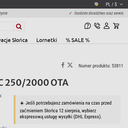
PL / $
zynie
✓
Osobiste doradztwo oraz serwis
acje Słońca
Lornetki
% SALE %
Numer produktu: 53811
RC 250/2000 OTA
:
☀️ Jeśli potrzebujesz zamówienia na czas przed
zaćmieniem Słońca 12 sierpnia, wybierz
ekspresową usługę wysyłki (DHL Express).