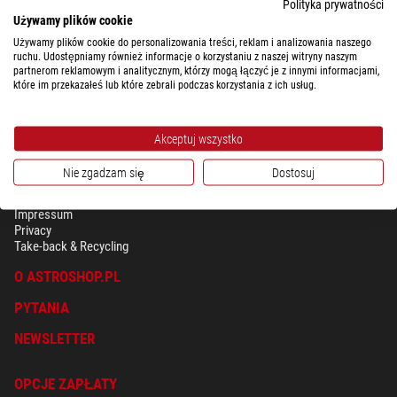
Polityka prywatności
ponieważ szerokie pole widzenia znacznie ułatwia ręczne śledzenie.
Używamy plików cookie
Namierzony obiekt pozostaje dłużej widoczny.
Używamy plików cookie do personalizowania treści, reklam i analizowania naszego
ruchu. Udostępniamy również informacje o korzystaniu z naszej witryny naszym
partnerom reklamowym i analitycznym, którzy mogą łączyć je z innymi informacjami,
które im przekazałeś lub które zebrali podczas korzystania z ich usług.
Akceptuj wszystko
Nie zgadzam się
Dostosuj
BEZPIECZEŃSTWO & OCHRONA DANYCH OSOBISTYCH
Regulamin
Impressum
Privacy
Take-back & Recycling
O ASTROSHOP.PL
PYTANIA
NEWSLETTER
OPCJE ZAPŁATY