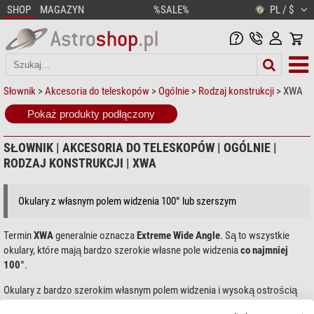
SHOP
MAGAZYN
%SALE%
PL / $
Słownik
>
Akcesoria do teleskopów
>
Ogólnie
>
Rodzaj konstrukcji
> XWA
Pokaż produkty podłączony
SŁOWNIK | AKCESORIA DO TELESKOPÓW | OGÓLNIE |
RODZAJ KONSTRUKCJI | XWA
Okulary z własnym polem widzenia 100° lub szerszym
Termin
XWA
generalnie oznacza
Extreme Wide Angle
. Są to wszystkie
okulary, które mają bardzo szerokie własne pole widzenia
co najmniej
100°
.
Okulary z bardzo szerokim własnym polem widzenia i wysoką ostrością
brzegową idealnie nadają się przede wszystkim do
teleskopów Dobsona
,