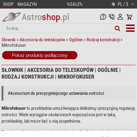
SHOP
MAGAZYN
%SALE%
PL / $
Słownik
>
Akcesoria do teleskopów
>
Ogólnie
>
Rodzaj konstrukcji
>
Mikrofokuser
Pokaż produkty podłączony
SŁOWNIK | AKCESORIA DO TELESKOPÓW | OGÓLNIE |
RODZAJ KONSTRUKCJI | MIKROFOKUSER
Akcesorium do precyzyjniejszego ustawiania ostrości
Mikrofokuser
to przekładnia umożliwiająca delikatną i precyzyjną regulację
ostrości. Wiele wyciągów okularowych wyposażona jest w taką
przekładnię, lub może być o nią uzupełniona.
Z punktu widzenia obserwacji wizualnych, mikrofokuser jest bardzo