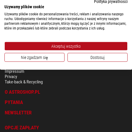
wygodny, a w przypadku astrofotografii absolutnie niezbędny.
Polityka prywatności
Używamy plików cookie
Używamy plików cookie do personalizowania treści, reklam i analizowania naszego
ruchu. Udostępniamy również informacje o korzystaniu z naszej witryny naszym
partnerom reklamowym i analitycznym, którzy mogą łączyć je z innymi informacjami,
które im przekazałeś lub które zebrali podczas korzystania z ich usług.
Akceptuj wszystko
Nie zgadzam się
Dostosuj
BEZPIECZEŃSTWO & OCHRONA DANYCH OSOBISTYCH
Regulamin
Impressum
Privacy
Take-back & Recycling
O ASTROSHOP.PL
PYTANIA
NEWSLETTER
OPCJE ZAPŁATY