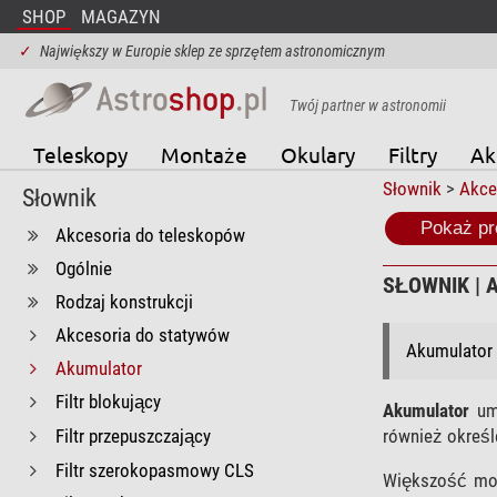
SHOP
MAGAZYN
✓
Największy w Europie sklep ze sprzętem astronomicznym
Twój partner w astronomii
Teleskopy
Montaże
Okulary
Filtry
Ak
Słownik
>
Akce
Słownik
Pokaż pr
Akcesoria do teleskopów
Ogólnie
SŁOWNIK | 
Rodzaj konstrukcji
Akcesoria do statywów
Akumulator 
Akumulator
Filtr blokujący
Akumulator
umo
Filtr przepuszczający
również określ
Filtr szerokopasmowy CLS
Większość mon