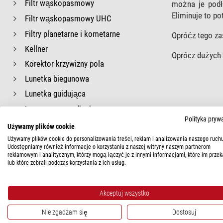
Filtr wąskopasmowy
można je podł
Eliminuje to p
Filtr wąskopasmowy UHC
Filtry planetarne i kometarne
Opróćz tego za
Kellner
Oprócz dużych 
Korektor krzywizny pola
Lunetka biegunowa
Lunetka guidująca
Lustrzana nasadka kątowa
Polityka pryw
Mikrofokuser
Używamy plików cookie
Obejmy do guidera
Używamy plików cookie do personalizowania treści, reklam i analizowania naszego ruchu
Udostępniamy również informacje o korzystaniu z naszej witryny naszym partnerom
Okular ED
reklamowym i analitycznym, którzy mogą łączyć je z innymi informacjami, które im przek
lub które zebrali podczas korzystania z ich usług.
Okular zoom
Ortoskopowy
Akceptuj wszystko
Plössl
Nie zgadzam się
Dostosuj
Pryzmat Amiciego