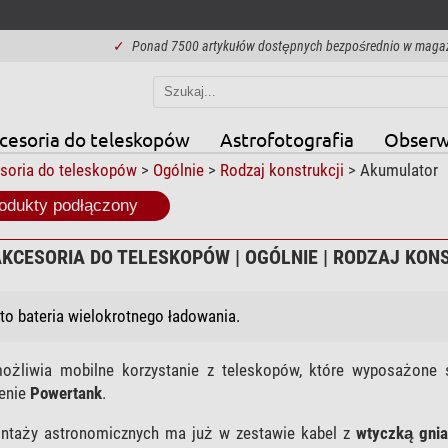
✓
Ponad 7500 artykułów dostępnych bezpośrednio w maga
cesoria do teleskopów
Astrofotografia
Obserw
soria do teleskopów
>
Ogólnie
>
Rodzaj konstrukcji
> Akumulator
odukty podłączony
AKCESORIA DO TELESKOPÓW | OGÓLNIE | RODZAJ KON
to bateria wielokrotnego ładowania.
żliwia mobilne korzystanie z teleskopów, które wyposażone
enie
Powertank
.
taży astronomicznych ma już w zestawie kabel z
wtyczką gni