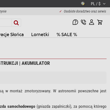
PL / $
zynie
✓
Osobiste doradztwo oraz serwis
acje Słońca
Lornetki
% SALE %
STRUKCJI | AKUMULATOR
 są w montaż zmotoryzowany. W astronomii powszechne jest
azda samochodowego
(gniazda zapalniczki), za pomocą którego