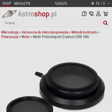
SHOP
MAGAZYN
%SALE%
PL / $
Mikroskopy
>
Akcesoria do mikroskopowania
>
Metody kontrastu
>
Polaryzacja
>
Motic
> Motic Polarizing kit (2-piece) (GM-168)