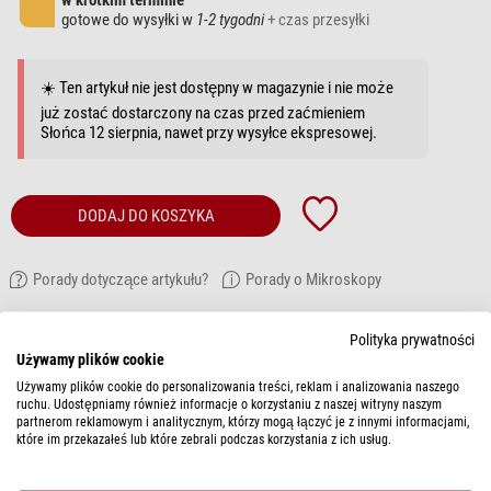
w krótkim terminie
gotowe do wysyłki w
1-2 tygodni
+ czas przesyłki
☀️ Ten artykuł nie jest dostępny w magazynie i nie może
już zostać dostarczony na czas przed zaćmieniem
Słońca 12 sierpnia, nawet przy wysyłce ekspresowej.
DODAJ DO KOSZYKA
Porady dotyczące artykułu?
Porady o Mikroskopy
Polityka prywatności
OPIS ARTYKUŁU
Używamy plików cookie
Polarizing kit (2-piece) (GM-168)
Używamy plików cookie do personalizowania treści, reklam i analizowania naszego
ruchu. Udostępniamy również informacje o korzystaniu z naszej witryny naszym
partnerom reklamowym i analitycznym, którzy mogą łączyć je z innymi informacjami,
które im przekazałeś lub które zebrali podczas korzystania z ich usług.