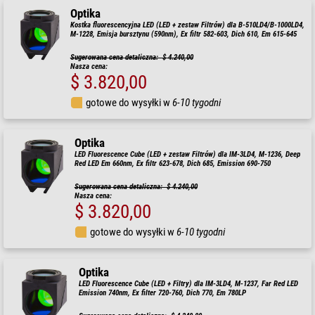
Optika
Kostka fluorescencyjna LED (LED + zestaw Filtrów) dla B-510LD4/B-1000LD4,
M-1228, Emisja bursztynu (590nm), Ex filtr 582-603, Dich 610, Em 615-645
Sugerowana cena detaliczna: $ 4.240,00
Nasza cena:
$ 3.820,00
gotowe do wysyłki w
6-10 tygodni
Optika
LED Fluorescence Cube (LED + zestaw Filtrów) dla IM-3LD4, M-1236, Deep
Red LED Em 660nm, Ex filtr 623-678, Dich 685, Emission 690-750
Sugerowana cena detaliczna: $ 4.240,00
Nasza cena:
$ 3.820,00
gotowe do wysyłki w
6-10 tygodni
Optika
LED Fluorescence Cube (LED + Filtry) dla IM-3LD4, M-1237, Far Red LED
Emission 740nm, Ex filter 720-760, Dich 770, Em 780LP