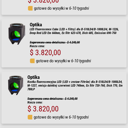
$ 3.820,00
gotowe do wysyłki w
6-10 tygodni
Optika
LED Fluorescence Cube (LED + Filtry) dla B-510LD4/B-1000LD4, M-1226,
Deep Red LED Em 660nm, Ex filtr 623-678, Dich 685, Emission 690-750
Sugerowana cena detaliczna: $ 4.240,00
Nasza cena:
$ 3.820,00
gotowe do wysyłki w
6-10 tygodni
Optika
Kostka fluorescencyjna LED (LED + zestaw Filtrów) dla B-510LD4/B-1000LD4,
M-1227, emisja dalekiej czerwieni LED 740nm, Ex filtr 720-760, Dich 770, Em
780LP
Sugerowana cena detaliczna: $ 4.240,00
Nasza cena:
$ 3.820,00
gotowe do wysyłki w
6-10 tygodni