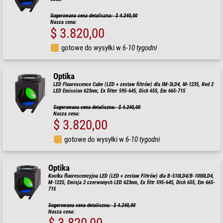
Sugerowana cena detaliczna: $ 4.240,00
Nasza cena:
$ 3.820,00
gotowe do wysyłki w
6-10 tygodni
Optika
LED Fluorescence Cube (LED + zestaw filtrów) dla IM-3LD4, M-1235, Red 2
LED Emission 623nm, Ex filter 595-645, Dich 655, Em 665-715
Sugerowana cena detaliczna: $ 4.240,00
Nasza cena:
$ 3.820,00
gotowe do wysyłki w
6-10 tygodni
Optika
Kostka fluorescencyjna LED (LED + zestaw Filtrów) dla B-510LD4/B-1000LD4,
M-1225, Emisja 2 czerwonych LED 623nm, Ex filtr 595-645, Dich 655, Em 665-
715
Sugerowana cena detaliczna: $ 4.240,00
Nasza cena: