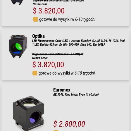
Sugerowana cena detaliczna: $ 4.240,00
Nasza cena:
$ 3.820,00
gotowe do wysyłki w
6-10 tygodni
Optika
LED Fluorescence Cube (LED + zestaw Filtrów) dla IM-3LD4, M-1234, Red
1 LED Emisja 623nm, Ex filtr 590-650, Dich 660, Em 665LP
Sugerowana cena detaliczna: $ 4.240,00
Nasza cena:
$ 3.820,00
gotowe do wysyłki w
6-10 tygodni
Euromex
AE.3246, Fluo block Type III (Oxion)
$ 2.800,00