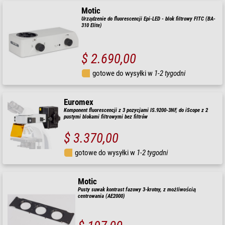
Motic
Urządzenie do fluorescencji Epi-LED - blok filtrowy FITC (BA-
310 Elite)
$ 2.690,00
gotowe do wysyłki w
1-2 tygodni
Euromex
Komponent fluorescencji z 3 pozycjami IS.9200-3NF, do iScope z 2
pustymi blokami filtrowymi bez filtrów
$ 3.370,00
gotowe do wysyłki w
1-2 tygodni
Motic
Pusty suwak kontrast fazowy 3-krotny, z możliwością
centrowania (AE2000)