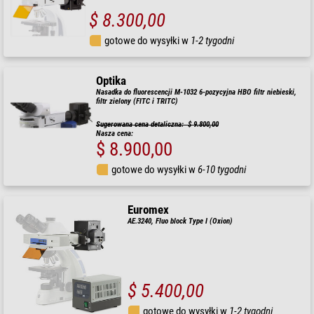
$ 8.300,00
gotowe do wysyłki w
1-2 tygodni
Optika
Nasadka do fluorescencji M-1032 6-pozycyjna HBO filtr niebieski,
filtr zielony (FITC i TRITC)
Sugerowana cena detaliczna: $ 9.800,00
Nasza cena:
$ 8.900,00
gotowe do wysyłki w
6-10 tygodni
Euromex
AE.3240, Fluo block Type I (Oxion)
$ 5.400,00
gotowe do wysyłki w
1-2 tygodni