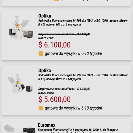
Optika
Jednostka fluorescencyjna M-798 dla IM-3, HBO 100W, zestaw filtrów
B i G, uchwyt filtru z 4 pozycjami
Sugerowana cena detaliczna: $ 6.800,00
Nasza cena:
$ 6.100,00
gotowe do wysyłki w
6-10 tygodni
Optika
Jednostka fluorescencyjna M-797 dla IM-3, HBO 100W, zestaw filtrów
B i G, uchwyt filtru z 2 pozycjami
Sugerowana cena detaliczna: $ 6.300,00
Nasza cena:
$ 5.600,00
gotowe do wysyłki w
6-10 tygodni
Euromex
Komponent fluorescencji z 3 pozycjami IS.9200-3, do iScope z