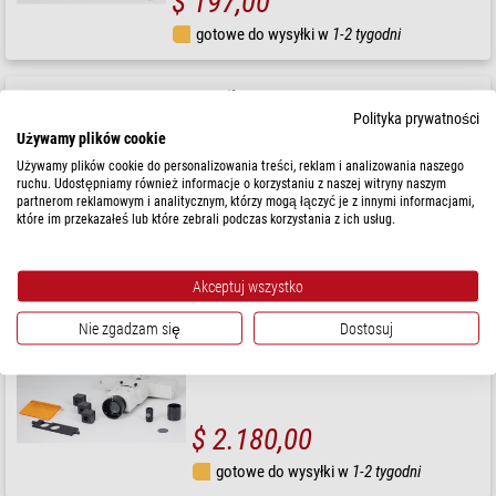
$ 197,00
gotowe do wysyłki w
1-2 tygodni
Optika
DIC slider with Nomarski prism for incident light, M-870
Polityka prywatności
Używamy plików cookie
Używamy plików cookie do personalizowania treści, reklam i analizowania naszego
ruchu. Udostępniamy również informacje o korzystaniu z naszej witryny naszym
Sugerowana cena detaliczna: $ 4.380,00
partnerom reklamowym i analitycznym, którzy mogą łączyć je z innymi informacjami,
Nasza cena:
$ 3.940,00
które im przekazałeś lub które zebrali podczas korzystania z ich usług.
gotowe do wysyłki w
6-10 tygodni
Akceptuj wszystko
Motic
Nie zgadzam się
Dostosuj
Epi-Fluorescence attachment + filter cassette (BA410E,
BA310E)
$ 2.180,00
gotowe do wysyłki w
1-2 tygodni