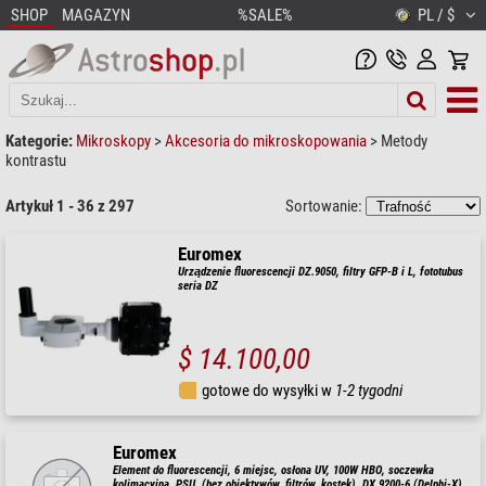
SHOP
MAGAZYN
%SALE%
PL / $
Kategorie:
Mikroskopy
>
Akcesoria do mikroskopowania
>
Metody
kontrastu
Artykuł 1 - 36 z 297
Sortowanie:
Euromex
Urządzenie fluorescencji DZ.9050, filtry GFP-B i L, fototubus
seria DZ
$ 14.100,00
gotowe do wysyłki w
1-2 tygodni
Euromex
Element do fluorescencji, 6 miejsc, osłona UV, 100W HBO, soczewka
kolimacyjna, PSU, (bez obiektywów, filtrów, kostek), DX.9200-6 (Delphi-X)