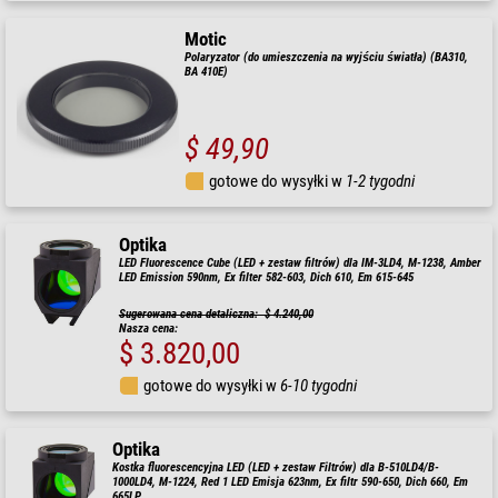
Motic
Polaryzator (do umieszczenia na wyjściu światła) (BA310,
BA 410E)
$ 49,90
gotowe do wysyłki w
1-2 tygodni
Optika
LED Fluorescence Cube (LED + zestaw filtrów) dla IM-3LD4, M-1238, Amber
LED Emission 590nm, Ex filter 582-603, Dich 610, Em 615-645
Sugerowana cena detaliczna: $ 4.240,00
Nasza cena:
$ 3.820,00
gotowe do wysyłki w
6-10 tygodni
Optika
Kostka fluorescencyjna LED (LED + zestaw Filtrów) dla B-510LD4/B-
1000LD4, M-1224, Red 1 LED Emisja 623nm, Ex filtr 590-650, Dich 660, Em
665LP