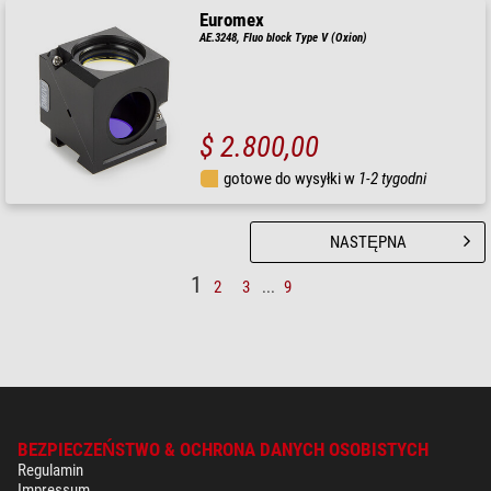
Euromex
AE.3248, Fluo block Type V (Oxion)
$ 2.800,00
gotowe do wysyłki w
1-2 tygodni
NASTĘPNA
1
2
3
...
9
BEZPIECZEŃSTWO & OCHRONA DANYCH OSOBISTYCH
Regulamin
Impressum