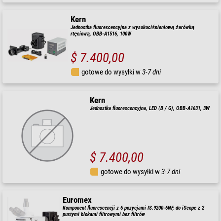
Kern
Jednostka fluorescencyjna z wysokociśnieniową żarówką
rtęciową, OBB-A1516, 100W
$ 7.400,00
gotowe do wysyłki w
3-7 dni
Kern
Jednostka fluorescencyjna, LED (B / G), OBB-A1631, 3W
$ 7.400,00
gotowe do wysyłki w
3-7 dni
Euromex
Komponent fluorescencji z 6 pozycjami IS.9200-6NF, do iScope z 2
pustymi blokami filtrowymi bez filtrów