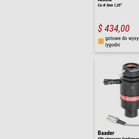
Ca-K 3nm 1,25"
$ 434,00
gotowe do wysy
tygodni
Baader
Filtr słoneczny SunDancer