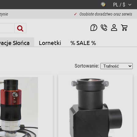
PL / $
zynie
✓
Osobiste doradztwo oraz serwis
acje Słońca
Lornetki
% SALE %
Sortowanie: