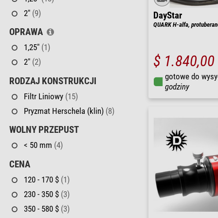
2"
(9)
DayStar
QUARK H-alfa, protuberan
OPRAWA
1,25"
(1)
$ 1.840,00
2"
(2)
gotowe do wysy
RODZAJ KONSTRUKCJI
godziny
Filtr Liniowy
(15)
Pryzmat Herschela (klin)
(8)
WOLNY PRZEPUST
< 50 mm
(4)
CENA
120 - 170 $
(1)
230 - 350 $
(3)
350 - 580 $
(3)