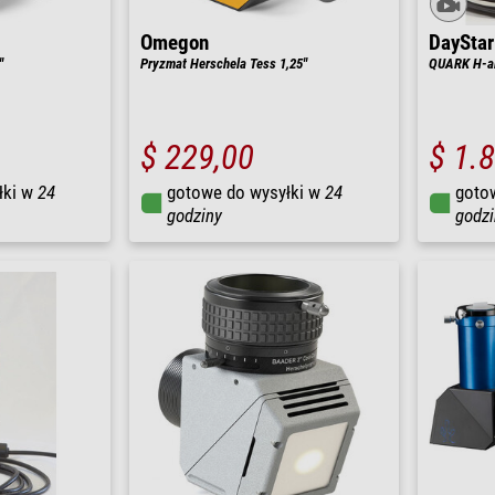
Omegon
DayStar
'
Pryzmat Herschela Tess 1,25''
QUARK H-al
$ 229,00
$ 1.
łki w
24
gotowe do wysyłki w
24
goto
godziny
godzi