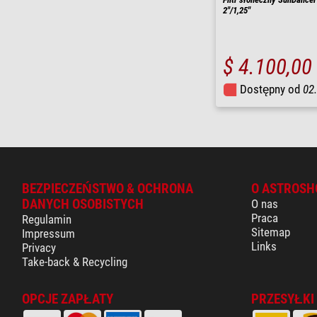
2"/1,25"
$ 4.100,00
Dostępny od
02
BEZPIECZEŃSTWO & OCHRONA
O ASTROSH
DANYCH OSOBISTYCH
O nas
Praca
Regulamin
Sitemap
Impressum
Links
Privacy
Take-back & Recycling
OPCJE ZAPŁATY
PRZESYŁKI