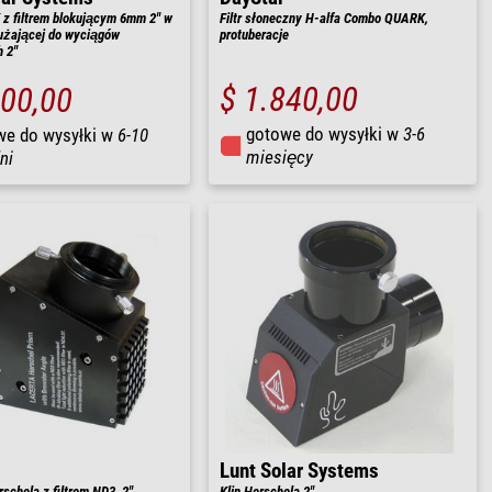
z filtrem blokującym 6mm 2" w
Filtr słoneczny H-alfa Combo QUARK,
łużającej do wyciągów
protuberacje
 2"
$ 1.840,00
500,00
gotowe do wysyłki w
3-6
we do wysyłki w
6-10
miesięcy
ni
Lunt Solar Systems
schela z filtrem ND3, 2"
Klin Herschela 2"