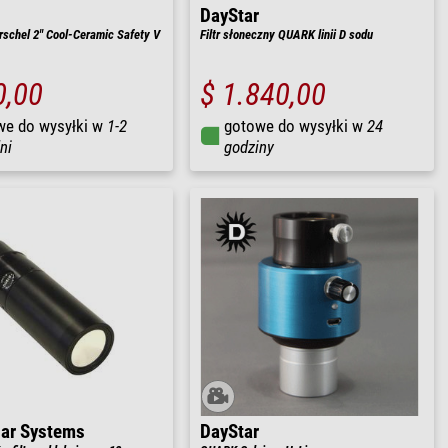
DayStar
schel 2" Cool-Ceramic Safety V
Filtr słoneczny QUARK linii D sodu
0,00
$ 1.840,00
we do wysyłki w
1-2
gotowe do wysyłki w
24
ni
godziny
lar Systems
DayStar