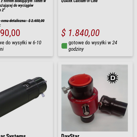
 z filtrem blokującym 18mm w
QUARK Calcium-H-Line
łużającej do wyciągów
 2"
cena detaliczna: $ 2.650,00
:
290,00
$ 1.840,00
we do wysyłki w
6-10
gotowe do wysyłki w
24
ni
godziny
lar Systems
DayStar