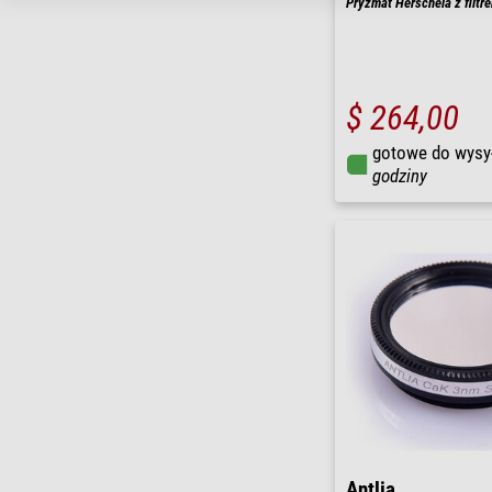
Pryzmat Herschela z filtre
$ 264,00
gotowe do wysy
godziny
Antlia