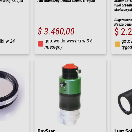
m ND3, T2, 1,25"
Filtr słoneczny QUARK Gemini H-alpha
Moduł Ca-K
tulei przed
okularowych
Sugerowana 
Nasza cena
$ 3.460,00
$ 2.
gotowe do wysyłki w
3-6
łki w
24
goto
miesięcy
tygod
DayStar
Lunt So