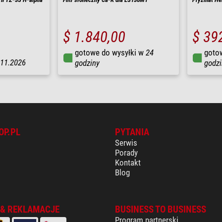
$ 1.840,00
$ 39
gotowe do wysyłki w
24
goto
.11.2026
godziny
godzi
OP.PL
PYTANIA
Serwis
Porady
Kontakt
Blog
 & REKLAMACJE
BUSINESS TO BUSINESS
Program partnerski