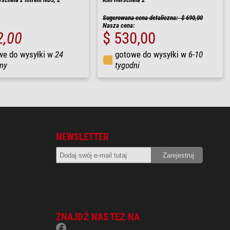
Sugerowana cena detaliczna: $ 690,00
Nasza cena:
2,00
$ 530,00
we do wysyłki w
24
gotowe do wysyłki w
6-10
ny
tygodni
NEWSLETTER
ZNAJDŹ NAS TEŻ NA