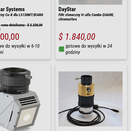
lar Systems
DayStar
czny Ca-K dla LS130MT/B3400
Filtr słoneczny H-alfa Combo QUARK,
chromosfera
cena detaliczna: $ 3.230,00
:
800,00
$ 1.840,00
we do wysyłki w
6-10
gotowe do wysyłki w
24
ni
godziny