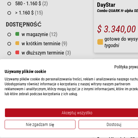
580 - 1.160 $
(2)
DayStar
Combo QUARK H-alpha S
> 1.160 $
(15)
DOSTĘPNOŚĆ
$ 3.340,00
w magazynie
(12)
gotowe do wysy
w krótkim terminie
(9)
tygodni
w dłuższym terminie
(3)
Polityka pryw
Używamy plików cookie
Używamy plików cookie do personalizowania treści, reklam i analizowania naszego ruchu
Udostępniamy również informacje o korzystaniu z naszej witryny naszym partnerom
reklamowym i analitycznym, którzy mogą łączyć je z innymi informacjami, które im przek
lub które zebrali podczas korzystania z ich usług.
Akceptuj wszystko
Nie zgadzam się
Dostosuj
Lacerta