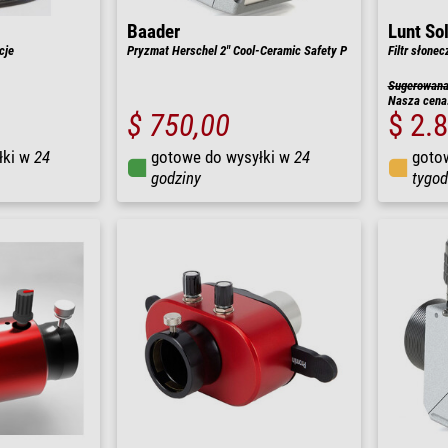
Baader
Lunt So
cje
Pryzmat Herschel 2" Cool-Ceramic Safety P
Filtr słone
Sugerowana 
Nasza cena
$ 750,00
$ 2.
łki w
24
gotowe do wysyłki w
24
goto
godziny
tygod