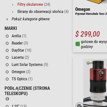
Filtry okularowe
(24)
Omegon
Ekrany do obserwacji słońca
(4)
Pryzmat Herschela Tess 2'
Pokaż kategorie główne
MARKI
$ 299,00
Antlia
(1)
gotowe do wysy
Baader
(3)
godziny
DayStar
(10)
Lacerta
(2)
Lunt Solar Systems
(5)
Omegon
(2)
TS Optics
(1)
PODŁĄCZENIE (STRONA
TELESKOPU)
1,25"
(13)