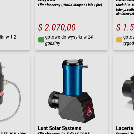
Filtr słoneczny QUARK Magnez Linia I (be)
Moduł Ca-K 
tulei przed
okularowych
$ 2.070,00
$ 1.
łki w
1-2
gotowe do wysyłki w
24
goto
godziny
tygod
Lunt Solar Systems
Lacerta
 II TZ-3S H-alpha
Filtr słoneczny Ca-K dla LS130MT
Pryzmat Her