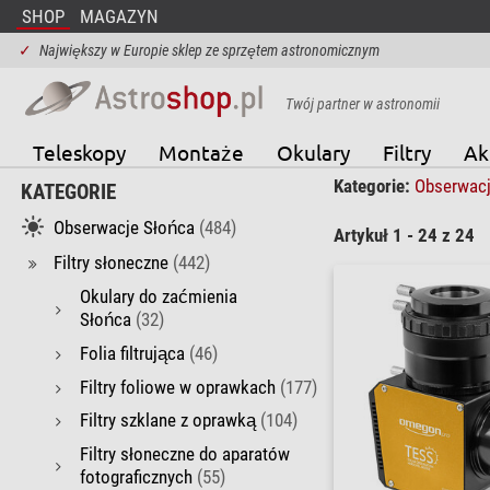
SHOP
MAGAZYN
✓
Największy w Europie sklep ze sprzętem astronomicznym
Twój partner w astronomii
Teleskopy
Montaże
Okulary
Filtry
Ak
Kategorie:
Obserwac
KATEGORIE
Obserwacje Słońca
(484)
Artykuł 1 - 24 z 24
Filtry słoneczne
(442)
Okulary do zaćmienia
Słońca
(32)
Folia filtrująca
(46)
Filtry foliowe w oprawkach
(177)
Filtry szklane z oprawką
(104)
Filtry słoneczne do aparatów
fotograficznych
(55)