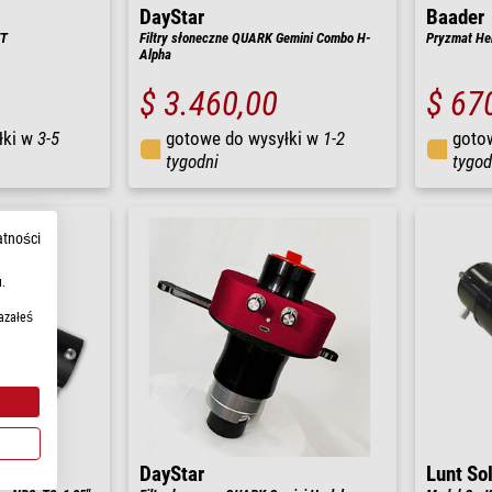
DayStar
Baader
ET
Filtry słoneczne QUARK Gemini Combo H-
Pryzmat Her
Alpha
$ 3.460,00
$ 67
łki w
3-5
gotowe do wysyłki w
1-2
goto
tygodni
tygod
atności
.
azałeś
DayStar
Lunt So