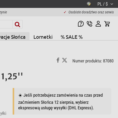
PL / $
zynie
✓
Osobiste doradztwo oraz serwis
acje Słońca
Lornetki
% SALE %
Numer produktu: 87080
1,25''
☀️ Jeśli potrzebujesz zamówienia na czas przed
zaćmieniem Słońca 12 sierpnia, wybierz
ekspresową usługę wysyłki (DHL Express).
yłki