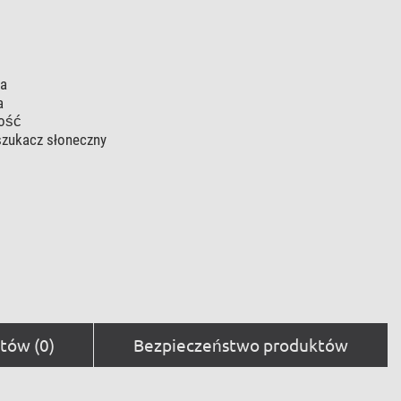
ca
a
ność
szukacz słoneczny
tów (0)
Bezpieczeństwo produktów