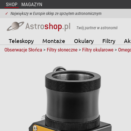
SHOP
MAGAZYN
✓
Największy w Europie sklep ze sprzętem astronomicznym
Twój partner w astronomii
Teleskopy
Montaże
Okulary
Filtry
Ak
Obserwacje Słońca
>
Filtry słoneczne
>
Filtry okularowe
>
Omeg