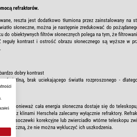
omocą refraktorów.
ne, reszta jest dodatkowo tłumiona przez zainstalowany na stał
 światło słoneczne, można je następnie zredukować do pożądane
 do obiektywnych filtrów słonecznych polega na tym, że filtrowan
Z reguły kontrast i ostrość obrazu słonecznego są wyższe w pr
.
bardzo dobry kontrast
 świetlną, brak uciekającego światła rozproszonego - dlatego
atności
stałe
.
50 mm:
Ponieważ cała energia słoneczna dostaje się do teleskopu, 
azałeś
 pracy z klinami Herschela zalecamy wyłącznie refraktory. Refra
kie jak soczewki korekcyjne lub zwierciadło wtórne teleskopu zwi
ę słoneczną, że nie można wykluczyć ich uszkodzenia.