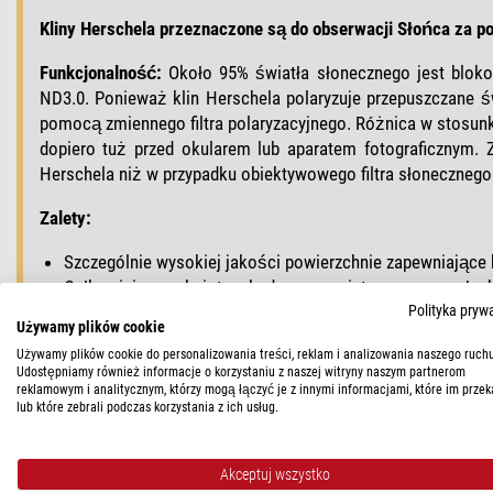
Kliny Herschela przeznaczone są do obserwacji Słońca za p
Funkcjonalność:
Około 95% światła słonecznego jest blokowa
ND3.0. Ponieważ klin Herschela polaryzuje przepuszczane
pomocą zmiennego filtra polaryzacyjnego. Różnica w stosunku
dopiero tuż przed okularem lub aparatem fotograficznym. 
Herschela niż w przypadku obiektywowego filtra słonecznego
Zalety:
Szczególnie wysokiej jakości powierzchnie zapewniające 
Całkowicie zamknięta obudowa ze zintegrowaną pułapką
Polityka pryw
bezpieczny
Używamy plików cookie
absolutnie niezbędny filtr ND3.0 jest już zainstalowany na 
Używamy plików cookie do personalizowania treści, reklam i analizowania naszego ruchu
Udostępniamy również informacje o korzystaniu z naszej witryny naszym partnerom
Może być używany tylko z refraktorami o aperturze do 1
reklamowym i analitycznym, którzy mogą łączyć je z innymi informacjami, które im przek
odbywa się tylko na krótko przed płaszczyzną ogniskową, do
lub które zebrali podczas korzystania z ich usług.
posiadać tylnej soczewki korekcyjnej. Elementy optyczne, ta
zostałyby tak mocno podgrzane przez skoncentrowaną energi
Akceptuj wszystko