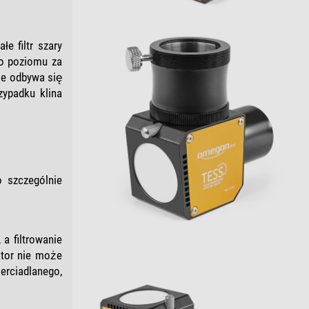
e filtr szary
go poziomu za
ie odbywa się
zypadku klina
 szczególnie
a filtrowanie
ktor nie może
erciadlanego,