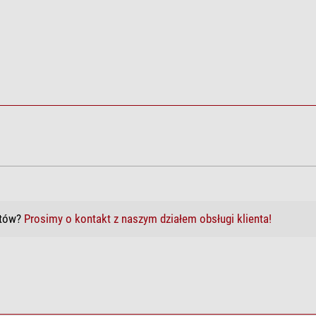
lokujące Solar Continuum 1,25"
któw?
Prosimy o kontakt z naszym działem obsługi klienta!
Solar Eclipse Atlas