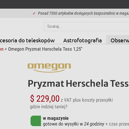
✓
Ponad 7500 artykułów dostępnych bezpośrednio w maga
cesoria do teleskopów
Astrofotografia
Obserw
on
> Omegon Pryzmat Herschela Tess 1,25''
Pryzmat Herschela Tess 
$ 229,00
z VAT
plus koszty przesyłki
gdzie indziej taniej?
w magazynie
gotowe do wysyłki w
24 godziny
+ czas przes