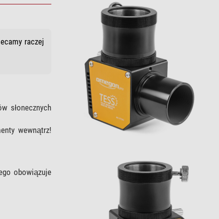
lecamy raczej
rów słonecznych
menty wewnątrz!
tego obowiązuje