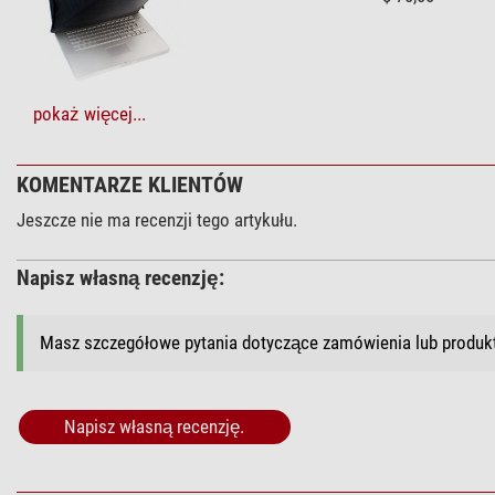
pokaż więcej...
Filtry (3)
Baader Filtry b
KOMENTARZE KLIENTÓW
$ 137,00*
Jeszcze nie ma recenzji tego artykułu.
Napisz własną recenzję:
+ Inne akcesoria w tej kategorii: 2
Masz szczegółowe pytania dotyczące zamówienia lub produ
Wydawnictwa (2)
Oculum Verlag 
Napisz własną recenzję.
$ 34,90*
+ Inne akcesoria w tej kategorii: 1