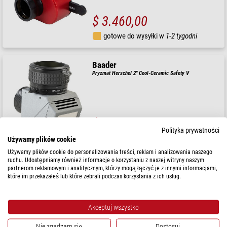
$ 3.460,00
gotowe do wysyłki w
1-2 tygodni
Baader
Pryzmat Herschel 2" Cool-Ceramic Safety V
$ 670,00
Polityka prywatności
gotowe do wysyłki w
1-2 tygodni
Używamy plików cookie
Używamy plików cookie do personalizowania treści, reklam i analizowania naszego
ruchu. Udostępniamy również informacje o korzystaniu z naszej witryny naszym
Lunt Solar Systems
partnerom reklamowym i analitycznym, którzy mogą łączyć je z innymi informacjami,
które im przekazałeś lub które zebrali podczas korzystania z ich usług.
Moduł Ca-K z filtrem blokującym 18mm w tulei przedłużającej do
wyciągów okularowych 2"
Sugerowana cena detaliczna: $ 2.650,00
Nasza cena:
Akceptuj wszystko
$ 2.290,00
Nie zgadzam się
Dostosuj