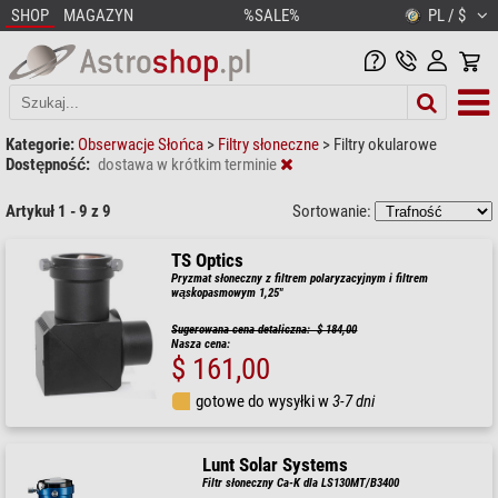
SHOP
MAGAZYN
%SALE%
PL / $
Kategorie:
Obserwacje Słońca
>
Filtry słoneczne
>
Filtry okularowe
Dostępność:
dostawa w krótkim terminie
Artykuł 1 - 9 z 9
Sortowanie:
TS Optics
Pryzmat słoneczny z filtrem polaryzacyjnym i filtrem
wąskopasmowym 1,25"
Sugerowana cena detaliczna: $ 184,00
Nasza cena:
$ 161,00
gotowe do wysyłki w
3-7 dni
Lunt Solar Systems
Filtr słoneczny Ca-K dla LS130MT/B3400