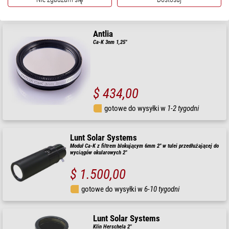
gotowe do wysyłki w
6-10 tygodni
Antlia
Ca-K 3nm 1,25"
$ 434,00
gotowe do wysyłki w
1-2 tygodni
Lunt Solar Systems
Moduł Ca-K z filtrem blokującym 6mm 2" w tulei przedłużającej do
wyciągów okularowych 2"
$ 1.500,00
gotowe do wysyłki w
6-10 tygodni
Lunt Solar Systems
Klin Herschela 2"