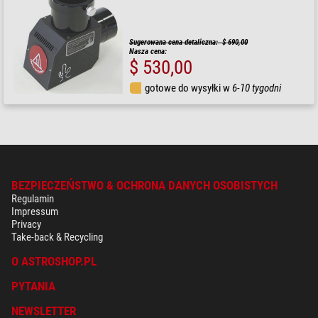
Sugerowana cena detaliczna: $ 690,00
Nasza cena:
$ 530,00
gotowe do wysyłki w
6-10 tygodni
BEZPIECZEŃSTWO & OCHRONA DANYCH OSOBISTYCH
Regulamin
Impressum
Privacy
Take-back & Recycling
O ASTROSHOP.PL
PYTANIA
NEWSLETTER