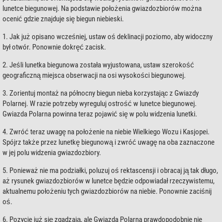
lunetce biegunowej. Na podstawie położenia gwiazdozbiorów można
ocenić gdzie znajduje się biegun niebieski.
1. Jak już opisano wcześniej, ustaw oś deklinacji poziomo, aby widoczny
był otwór. Ponownie dokręć zacisk.
2. Jeśli lunetka biegunowa została wyjustowana, ustaw szerokość
geograficzną miejsca obserwacji na osi wysokości biegunowej.
3. Zorientuj montaż na północny biegun nieba korzystając z Gwiazdy
Polarnej. W razie potrzeby wyreguluj ostrość w lunetce biegunowej.
Gwiazda Polarna powinna teraz pojawić się w polu widzenia lunetki.
4. Zwróć teraz uwagę na położenie na niebie Wielkiego Wozu i Kasjopei.
Spójrz także przez lunetkę biegunową i zwróć uwagę na oba zaznaczone
w jej polu widzenia gwiazdozbiory.
5. Ponieważ nie ma podziałki, poluzuj oś rektascensji i obracaj ją tak długo,
aż rysunek gwiazdozbiorów w lunetce będzie odpowiadał rzeczywistemu,
aktualnemu położeniu tych gwiazdozbiorów na niebie. Ponownie zaciśnij
oś.
6. Pozycje już się zgadzają, ale Gwiazda Polarna prawdopodobnie nie