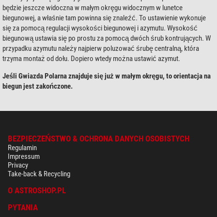
będzie jeszcze widoczna w małym okręgu widocznym w lunetce
biegunowej, a właśnie tam powinna się znaleźć. To ustawienie wykonuje
się za pomocą regulacji wysokości biegunowej i azymutu. Wysokość
biegunową ustawia się po prostu za pomocą dwóch śrub kontrujących. W
przypadku azymutu należy najpierw poluzować śrubę centralną, która
trzyma montaż od dołu. Dopiero wtedy można ustawić azymut.
Jeśli Gwiazda Polarna znajduje się już w małym okręgu, to orientacja na
biegun jest zakończone.
BEZPIECZEŃSTWO & OCHRONA DANYCH OSOBISTYCH
Regulamin
Impressum
Privacy
Take-back & Recycling
O ASTROSHOP.PL
PYTANIA