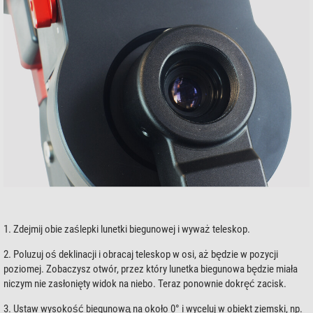
1. Zdejmij obie zaślepki lunetki biegunowej i wyważ teleskop.
2. Poluzuj oś deklinacji i obracaj teleskop w osi, aż będzie w pozycji
poziomej. Zobaczysz otwór, przez który lunetka biegunowa będzie miała
niczym nie zasłonięty widok na niebo. Teraz ponownie dokręć zacisk.
3. Ustaw wysokość biegunową na około 0° i wyceluj w obiekt ziemski, np.