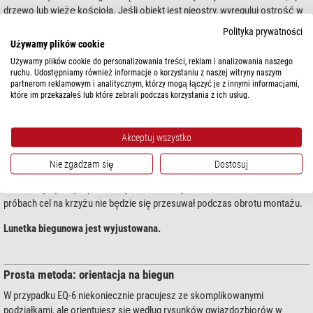
drzewo lub wieżę kościoła. Jeśli obiekt jest nieostry, wyreguluj ostrość w
lunetce biegunowej. Teraz ustaw obiekt dokładnie w środku krzyża.
Polityka prywatności
Używamy plików cookie
4. Następnie poluzuj oś rektascensji i obróć montaż dokół osi rekrascensji
Używamy plików cookie do personalizowania treści, reklam i analizowania naszego
o 180°.
ruchu. Udostępniamy również informacje o korzystaniu z naszej witryny naszym
partnerom reklamowym i analitycznym, którzy mogą łączyć je z innymi informacjami,
Obiekt powinien ponownie znaleźć się w polu widzenia i na krzyżu lunetki
które im przekazałeś lub które zebrali podczas korzystania z ich usług.
biegunowej. Jeśli tak jest, oznacza to, że lunetka biegunowa jest już dobrze
wyjustowana. Jeśli nie, należy dokonać korekty.
Akceptuj wszystko
5. Jeśli punkt umieszczony na początku na krzyżu, po obrocie montażu
oddalił się od krzyża, za pomocą śrub regulacjyjnych należy skorygować
Nie zgadzam się
Dostosuj
połowę tego przesunięcia. Po czym ponoewnie należy umieścić krzyż na
charakterystycznym punkcie i jeszcze raz wykonać obrót o 180°. Po kilku
próbach cel na krzyżu nie będzie się przesuwał podczas obrotu montażu.
Lunetka biegunowa jest wyjustowana.
Prosta metoda: orientacja na biegun
W przypadku EQ-6 niekoniecznie pracujesz ze skomplikowanymi
podziałkami, ale orientujesz się według rysunków gwiazdozbiorów w