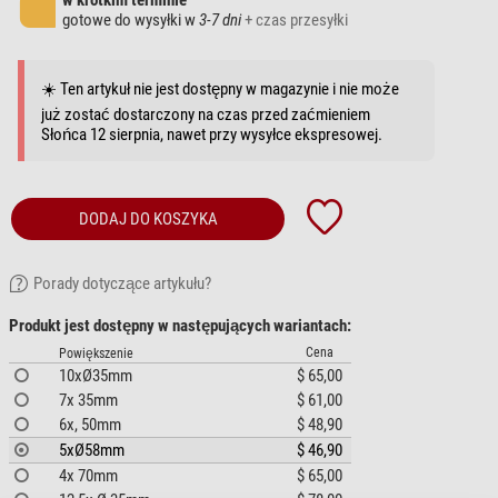
w krótkim terminie
gotowe do wysyłki w
3-7 dni
+ czas przesyłki
☀️ Ten artykuł nie jest dostępny w magazynie i nie może
już zostać dostarczony na czas przed zaćmieniem
Słońca 12 sierpnia, nawet przy wysyłce ekspresowej.
DODAJ DO KOSZYKA
Porady dotyczące artykułu?
Produkt jest dostępny w następujących wariantach:
Cena
Powiększenie
10xØ35mm
$ 65,00
7x 35mm
$ 61,00
6x, 50mm
$ 48,90
5xØ58mm
$ 46,90
4x 70mm
$ 65,00