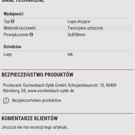
Na wszystkich soczewkach lupowych podane są wartości
Wydajność
powiększenia/dioptrii/idealnej odległości między okiem a soczewką.
Typ
Lupa stojąca
Jasne, jednolite oświetlenie czytanej treści dzięki jasnemu materiałowi
Materiał soczewki
Tworzywo sztuczne
całkowicie zamkniętych soczewek lup.
Powiększenie
5xØ58mm
Asferyczna, lekka soczewka PXM®, cera-tec®, powlekana dla
uzyskania ostrego obrazu bez zniekształceń.
Dziedzina
Aby zapewnić wygodniejszą pozycję podczas czytania, firma
Lupy
tak
Eschenbach zaleca stosowanie z podstawką do czytania.
Lupa bez uchwytu na baterie, bez podświetlenia
BEZPIECZEŃSTWO PRODUKTÓW
Specyfikacja
Producent:
Eschenbach Optik GmbH, Schopenhauerstr. 10, 90409
Powiększenie: 5X
Nürnberg, DE, www.eschenbach-optik.de
Średnica soczewki: Ø 58 mm
Bezpieczeństwo produktów
KOMENTARZE KLIENTÓW
Jeszcze nie ma recenzji tego artykułu.