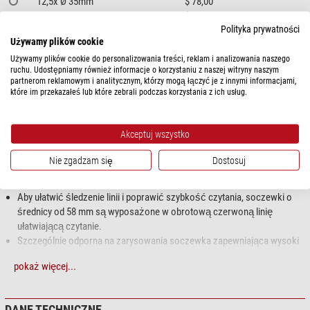
12,5x Ø 35mm
$ 78,00
3x Ø 80mm
$ 52,00
Polityka prywatności
3x 150x50mm
$ 86,00
Używamy plików cookie
3,9x 100x50mm
$ 149,00
Używamy plików cookie do personalizowania treści, reklam i analizowania naszego
2,8x 100x75mm
$ 117,00
ruchu. Udostępniamy również informacje o korzystaniu z naszej witryny naszym
partnerom reklamowym i analitycznym, którzy mogą łączyć je z innymi informacjami,
które im przekazałeś lub które zebrali podczas korzystania z ich usług.
OPIS ARTYKUŁU
System varioPLUS
Akceptuj wszystko
Szczególnie przydatne do czytania przez dłuższy czas oraz gdy nie
Nie zgadzam się
Dostosuj
można trzymać lupy w ręku (np. w przypadku drżenia rąk
spowodowanego wiekiem lub chorobą Parkinsona).
Aby ułatwić śledzenie linii i poprawić szybkość czytania, soczewki o
średnicy od 58 mm są wyposażone w obrotową czerwoną linię
ułatwiającą czytanie.
Szczególnie odporna na zarysowania soczewka zapewniająca wysoki
komfort widzenia.
pokaż więcej...
Narożne soczewki lupowe posiadają dodatkowe powiększenie dzięki
odchylanej soczewce dodatkowej.
DANE TECHNICZNE
Cechy produktu