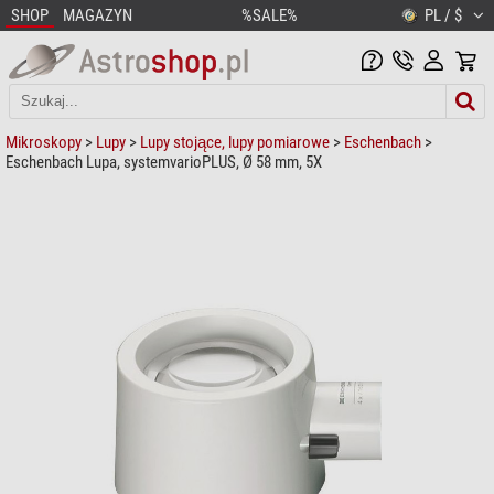
SHOP
MAGAZYN
%SALE%
PL / $
Mikroskopy
>
Lupy
>
Lupy stojące, lupy pomiarowe
>
Eschenbach
>
Eschenbach Lupa, systemvarioPLUS, Ø 58 mm, 5X