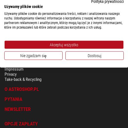
Polityka prywatności
Używamy plików cookie
Używamy plików cookie do personalizowania treści, reklam i analizowania naszego
ruchu. Udostępniamy również informacje o korzystaniu z naszej witryny naszym
partnerom reklamowym i analitycznym, którzy mogą łączyć je z innymi informacjami,
które im przekazałeś lub które zebrali podczas korzystania z ich usług.
Akceptuj wszystko
Nie zgadzam się
Dostosuj
BEZPIECZEŃSTWO & OCHRONA DANYCH OSOBISTYCH
Regulamin
Impressum
Privacy
Take-back & Recycling
O ASTROSHOP.PL
PYTANIA
NEWSLETTER
OPCJE ZAPŁATY