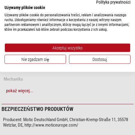
pokaż więcej...
Polityka prywatności
Regulacja dioptrii:
na lewej tubusie, +/- 5 dioptrii
Używamy plików cookie
Używamy plików cookie do personalizowania treści, reklam i analizowania naszego
Okulary:
szerokokątne WF10X/20 mm
DANE TECHNICZNE
ruchu. Udostępniamy również informacje o korzystaniu z naszej witryny naszym
partnerom reklamowym i analitycznym, którzy mogą łączyć je z innymi informacjami,
Revolver obiektywów:
obrotowy (2x, 4x)
które im przekazałeś lub które zebrali podczas korzystania z ich usług.
Optyka
Odległość robocza:
95 mm
Powiększenie
40 (2x, 4x)
Okular
10 (WF 10x/20 mm)
Akceptuj wszystko
Średnica:
Ø74 mm
Oświetlenie
-
Nie zgadzam się
Dostosuj
Typ lampy
-
Waga netto:
1,2 kg
System optyczny
Greenough
Zakres dostawy:
osłona przeciwpyłowa
Mechanika
Rodzaj konstrukcji
Binokular
pokaż więcej...
Wgląd (°)
wizjer kątowy 45°
Stolik przedmiotowy mikroskopu
- (czarny/biały)
Odstęp roboczy (mm)
95
BEZPIECZEŃSTWO PRODUKTÓW
Specyfika
Producent:
Motic Deutschland GmbH, Christian-Kremp-Straße 11, 35578
Wetzlar, DE, http://www.moticeurope.com/
Stół centrujący
-
Osłona przeciwpyłowa
tak