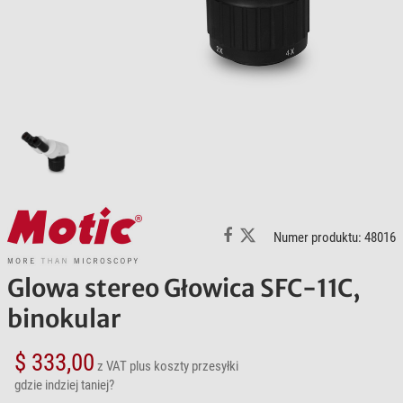
Numer produktu: 48016
Glowa stereo Głowica SFC-11C,
binokular
$ 333,00
z VAT
plus koszty przesyłki
gdzie indziej taniej?