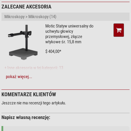
Uchwyt filtru
-
ZALECANE AKCESORIA
Okular szerokokątny
tak (10 x / 20)
Mikroskopy > Mikroskopy (14)
Ogólnie
Motic Statyw uniwersalny do
Kolor
szaro/czarny
uchwytu głowicy
Seria
SFC-11
przemysłowej, złącze
wtykowe śr. 15,8 mm
Dziedzina
$ 404,00*
Medycyna
tak
Zajęcia
tak
+ Inne akcesoria w tej kategorii: 13
Inne
pokaż więcej...
Mikroskopy > Akcesoria do mikroskopowania (35)
Numer produktu dostawcy
PX11400001
Omegon Okulary
mikroskopowe Deluxe 10x
KOMENTARZE KLIENTÓW
$ 44,90*
Jeszcze nie ma recenzji tego artykułu.
Napisz własną recenzję:
+ Inne akcesoria w tej kategorii: 34