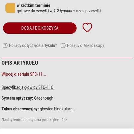
w krótkim terminie
gotowe do wysyłki w
1-2 tygodni
+ czas przesyłki
DODAJ DO KOSZYKA
Porady dotyczące artykułu?
Porady o Mikroskopy
OPIS ARTYKUŁU
Więcej o serialu SFC-11...
Specyfikacja głowicy SFC-11C
System optyczny:
Greenough
Tubus obserwacyjny:
głowica binokularna
Nachylenie:
nachylona pod kątem 45º
Odległość między źrenicami:
54-75 mm