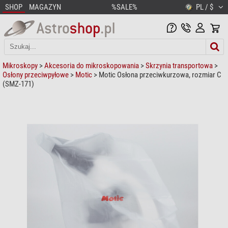
SHOP
MAGAZYN
%SALE%
PL / $
Mikroskopy
>
Akcesoria do mikroskopowania
>
Skrzynia transportowa
>
Osłony przeciwpyłowe
>
Motic
> Motic Osłona przeciwkurzowa, rozmiar C
(SMZ-171)