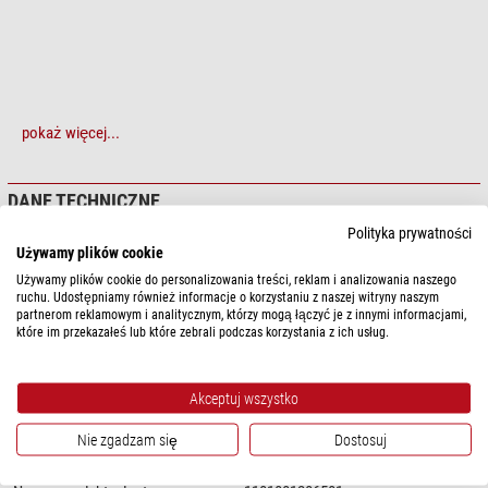
pokaż więcej...
DANE TECHNICZNE
Polityka prywatności
Ogólnie
Używamy plików cookie
Długość (mm)
47
Używamy plików cookie do personalizowania treści, reklam i analizowania naszego
ruchu. Udostępniamy również informacje o korzystaniu z naszej witryny naszym
Wysokość (mm)
45
partnerom reklamowym i analitycznym, którzy mogą łączyć je z innymi informacjami,
które im przekazałeś lub które zebrali podczas korzystania z ich usług.
pasujący do
SMZ-168
tak
SMZ-171
tak
Akceptuj wszystko
RedLine 200
tak
Nie zgadzam się
Dostosuj
Inne