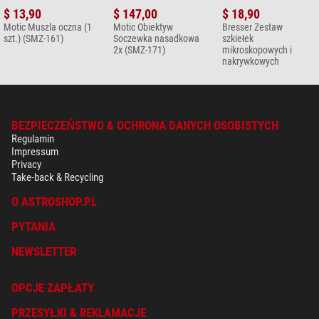
$ 13,90
$ 147,00
$ 18,90
Motic Muszla oczna (1
Motic Obiektyw
Bresser Zestaw
szt.) (SMZ-161)
Soczewka nasadkowa
szkiełek
2x (SMZ-171)
mikroskopowych i
nakrywkowych
BEZPIECZEŃSTWO & OCHRONA DANYCH OSOBISTYCH
Regulamin
Impressum
Privacy
Take-back & Recycling
O ASTROSHOP.PL
PYTANIA
NEWSLETTER
OPCJE ZAPŁATY
PRZESYŁKI & REKLAMACJE