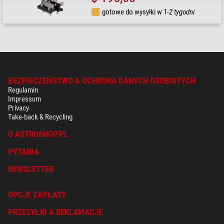
gotowe do wysyłki w
1-2 tygodni
BEZPIECZEŃSTWO & OCHRONA DANYCH OSOBISTYCH
Regulamin
Impressum
Privacy
Take-back & Recycling
O ASTROSHOP.PL
PYTANIA
NEWSLETTER
OPCJE ZAPŁATY
PRZESYŁKI & REKLAMACJE