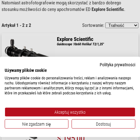
Natomiast astrofotografowie mogą skorzystać z bardzo dobrego
stosunku możliwości do ceny apochromatów ED
Explore Scientific
.
Artykuł 1 - 2 z 2
Sortowanie:
Explore Scientific
Guidescope 10x60 Helikal T2/1,25"
Polityka prywatności
Sugerowana cena detaliczna: $ 276,00
Nasza cena:
Używamy plików cookie
$ 219,00
Używamy plików cookie do personalizowania treści, reklam i analizowania naszego
ruchu. Udostępniamy również informacje o korzystaniu z naszej witryny naszym
gotowe do wysyłki w
1-2 tygodni
partnerom reklamowym i analitycznym, którzy mogą łączyć je z innymi informacjami,
które im przekazałeś lub które zebrali podczas korzystania z ich usług.
Explore Scientific
Guidescope 8x50 Helikal T2/1,25"
Akceptuj wszystko
Nie zgadzam się
Dostosuj
Sugerowana cena detaliczna: $ 230,00
Nasza cena:
$ 195,00