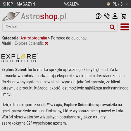
SHOP
MAGAZYN
%SALE%
PL / $
Kategorie:
Astrofotografia
>
Pomoce do guidungu
Marki:
Explore Scientific
Explore Scientific
to marka sprzętu optycznego klasy high-end. Za tą
stosunkowo młodą marką stoją eksperci z wieloletnim doświadczeniem.
Rozbudowany system zapewnienia wysokiej jakości sprawia, że klient
otrzymuje produkt, którego jakość jest możliwie najbliższa maksymalnego
limitu.
Dzięki teleskopom z serii
Ultra Light
,
Explore Scientific
wprowadziła na
rynek prawdziwie mobilne Dobsony, które wyposażone są nawet w koła
.
Wśród obserwatorów wizualnych popularne są także okulary
szerokokątne
82° wypełnione azotem.