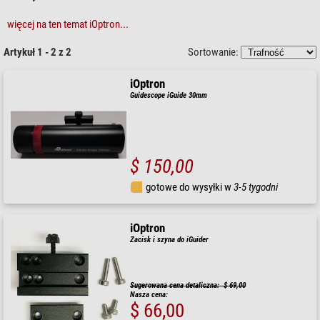
więcej na ten temat iOptron...
Artykuł 1 - 2 z 2
Sortowanie:
iOptron
Guidescope iGuide 30mm
$ 150,00
gotowe do wysyłki w
3-5 tygodni
iOptron
Zacisk i szyna do iGuider
Sugerowana cena detaliczna: $ 69,00
Nasza cena:
$ 66,00