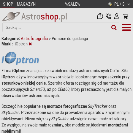
SHOP
MAGAZYN
%SALE%
PL / $
Kategorie:
Astrofotografia
>
Pomoce do guidungu
Marki:
iOptron
Firma
iOptron
znana jest ze swoich montaży astronomicznych GoTo. Siła
iOptron
leży w innowacyjnym wzornictwie i doskonałym wyposażeniu przy
stosunkowo niskiej cenie
. Szeroka oferta rozciąga się od montażu dla
początkujących
SmartEQ
, aż po
CEM60
, który przeznaczony jest dla małych
obserwatoriów astronomicznych.
Szczególnie popularne są
montaże fotograficzne
SkyTracker
oraz
SkyGuider
. Przeznaczone są one do prowadzenia aparatów z wymiennymi
obiektywami. Nieco większy
SkyGuider
udźwignie nawet małe refraktory.
Ze względu na swoje małe rozmiary, oba modele są idealnymi
montażami
mobilnymi
!