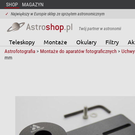
SHOP
MAGAZYN
✓
Największy w Europie sklep ze sprzętem astronomicznym
Twój partner w astronomii
Teleskopy
Montaże
Okulary
Filtry
Ak
Astrofotografia
>
Montaże do aparatów fotograficznych
>
Uchwy
mm