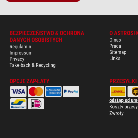
BEZPIECZEŃSTWO & OCHRONA
O ASTROSH
DANYCH OSOBISTYCH
O nas
Praca
Regulamin
Sitemap
Impressum
Links
Privacy
Take-back & Recycling
OPCJE ZAPŁATY
PRZESYŁKI
odstąp od um
Koszty przesy
Zwroty