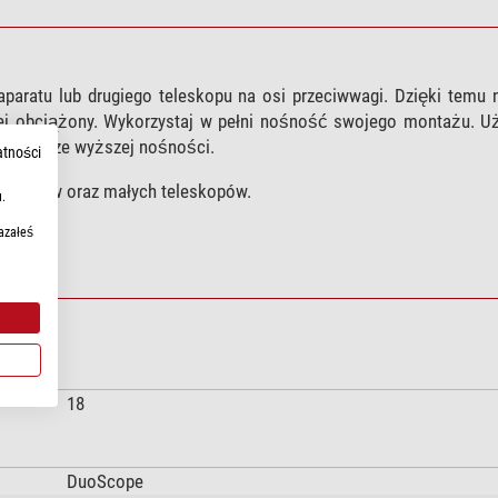
atu lub drugiego teleskopu na osi przeciwwagi. Dzięki temu n
ej obciążony. Wykorzystaj w pełni nośność swojego montażu. U
o jeszcze wyższej nośności.
atności
paratów oraz małych teleskopów.
.
azałeś
18
DuoScope