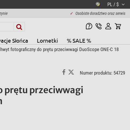
PL / $
zynie
✓
Osobiste doradztwo oraz serwis
acje Słońca
Lornetki
% SALE %
hwyt fotograficzny do prętu przeciwwagi DuoScope ONE-C 18
Numer produktu: 54729
o prętu przeciwwagi
m