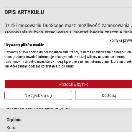
OPIS ARTYKUŁU
Dzięki mocowaniu DuoScope masz możliwość zamocowania apar
stosowania dużych przeciwwag a montaż będzie znacznie mni
jest rozwiązaniem dużo tańszym niż zakup większego montażu 
Polityka pryw
Używamy plików cookie
Ta wersja mocowania DuoScope przewidziana jest do montażu a
Używamy plików cookie do personalizowania treści, reklam i analizowania naszego ruchu
Udostępniamy również informacje o korzystaniu z naszej witryny naszym partnerom
Pasuje do osi przeciwwagi o średnicy 18 mm
reklamowym i analitycznym, którzy mogą łączyć je z innymi informacjami, które im przek
lub które zebrali podczas korzystania z ich usług.
DANE TECHNICZNE
Akceptuj wszystko
Nie zgadzam się
Dostosuj
Wydajność
Średnica belki obciążnika (mm)
Ogólnie
Seria