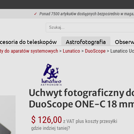
✓
Ponad 7500 artykułów dostępnych bezpośrednio w maga
cesoria do teleskopów
Astrofotografia
Obserw
ty do aparatów systemowych
>
Lunatico
>
DuoScope
> Lunatico Uc
Uchwyt fotograficzny d
DuoScope ONE-C 18 m
$ 126,00
z VAT
plus koszty przesyłki
gdzie indziej taniej?