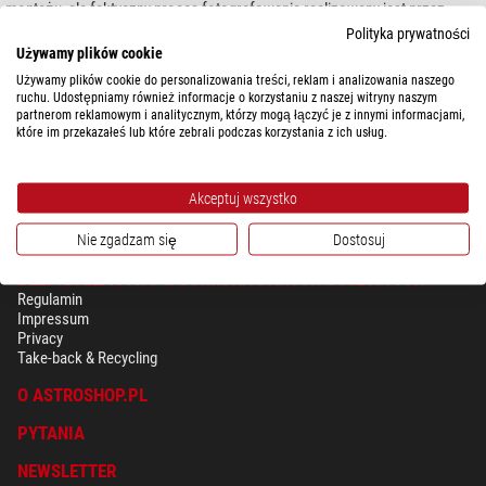
montażu, ale faktyczny proces fotografowania realizowany jest przez
obiektyw aparatu, a nie optykę teleskopu.
Polityka prywatności
Używamy plików cookie
Drugim bardzo ważnym wariantem są
uchwyty do smartfonów
, zwane
Używamy plików cookie do personalizowania treści, reklam i analizowania naszego
także adapterami smartfonów. Służą one albo do fotografii typu
ruchu. Udostępniamy również informacje o korzystaniu z naszej witryny naszym
"piggyback", albo do stabilnego umieszczenia smartfona za okularem. Ta
partnerom reklamowym i analitycznym, którzy mogą łączyć je z innymi informacjami,
które im przekazałeś lub które zebrali podczas korzystania z ich usług.
druga metoda umożliwia wykonywanie zaskakująco dobrych zdjęć
Księżyca i planet.
Akceptuj wszystko
Nie zgadzam się
Dostosuj
BEZPIECZEŃSTWO & OCHRONA DANYCH OSOBISTYCH
Regulamin
Impressum
Privacy
Take-back & Recycling
O ASTROSHOP.PL
PYTANIA
NEWSLETTER