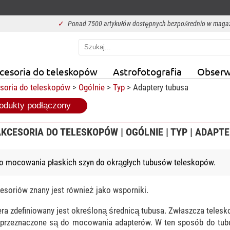
✓
Ponad 7500 artykułów dostępnych bezpośrednio w maga
cesoria do teleskopów
Astrofotografia
Obserw
soria do teleskopów
>
Ogólnie
>
Typ
> Adaptery tubusa
odukty podłączony
AKCESORIA DO TELESKOPÓW | OGÓLNIE | TYP | ADAPT
o mocowania płaskich szyn do okrągłych tubusów teleskopów.
esoriów znany jest również jako wsporniki.
ra zdefiniowany jest określoną średnicą tubusa. Zwłaszcza teles
e przeznaczone są do mocowania adapterów. W ten sposób do tu