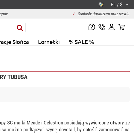
PL / $
zynie
✓
Osobiste doradztwo oraz serwis
acje Słońca
Lornetki
% SALE %
ERY TUBUSA
kopy SC marki Meade i Celestron posiadają wywiercone otwory ze
busa można podłączyć szynę dovetail, by całość zamocować na