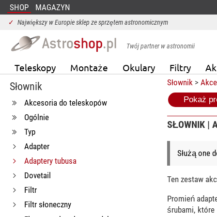
SHOP
MAGAZYN
✓
Największy w Europie sklep ze sprzętem astronomicznym
Twój partner w astronomii
Teleskopy
Montaże
Okulary
Filtry
Ak
Słownik
>
Akce
Słownik
Pokaż pr
Akcesoria do teleskopów
Ogólnie
SŁOWNIK | 
Typ
Adapter
Służą one d
Adaptery tubusa
Dovetail
Ten zestaw akc
Filtr
Promień adapte
Filtr słoneczny
śrubami, któr