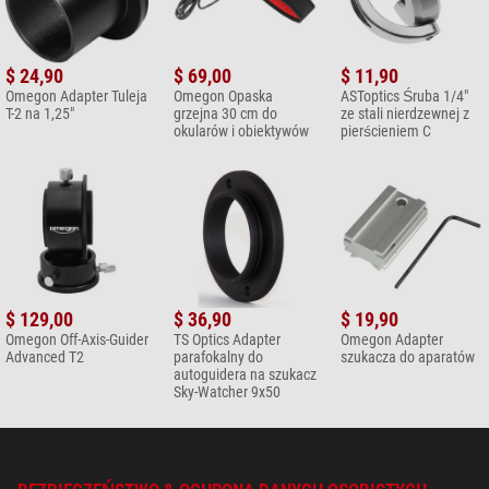
$ 24,90
$ 69,00
$ 11,90
Omegon Adapter Tuleja
Omegon Opaska
ASToptics Śruba 1/4"
T-2 na 1,25"
grzejna 30 cm do
ze stali nierdzewnej z
okularów i obiektywów
pierścieniem C
$ 129,00
$ 36,90
$ 19,90
Omegon Off-Axis-Guider
TS Optics Adapter
Omegon Adapter
Advanced T2
parafokalny do
szukacza do aparatów
autoguidera na szukacz
Sky-Watcher 9x50