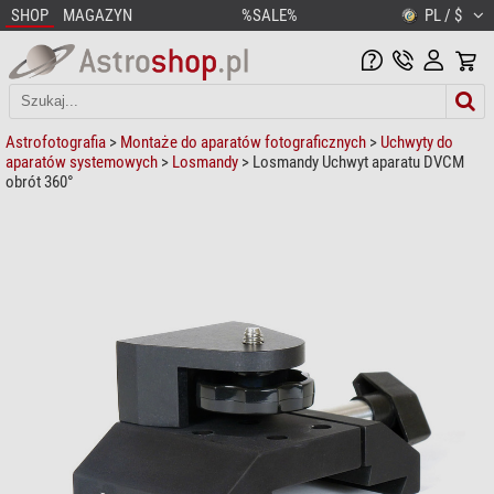
SHOP
MAGAZYN
%SALE%
PL / $
Astrofotografia
>
Montaże do aparatów fotograficznych
>
Uchwyty do
aparatów systemowych
>
Losmandy
> Losmandy Uchwyt aparatu DVCM
obrót 360°