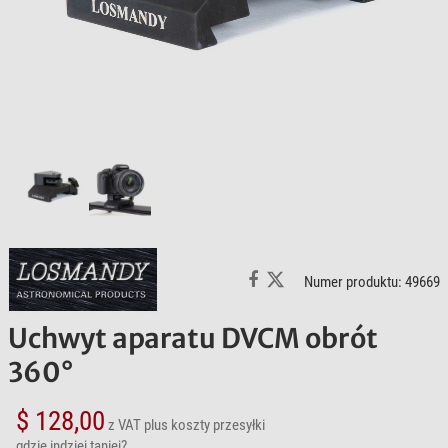
Numer produktu: 49669
Uchwyt aparatu DVCM obrót
360°
$ 128,00
z VAT
plus koszty przesyłki
gdzie indziej taniej?