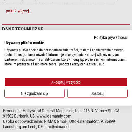
("Piggyback"), aparat fotograficzny i teleskop można zamontować
równolegle na wspólnej szynie lub po prostu zamontować aparat
pokaż więcej...
fotograficzny bezpośrednio na montażu astronomicznym. Szyny
montażowe nie są jednak zawarte w zakresie dostawy.
DANE TECHNICZNE
Polityka prywatności
Używamy plików cookie
Ogólnie
Używamy plików cookie do personalizowania treści, reklam i analizowania naszego
Waga (g)
400
ruchu. Udostępniamy również informacje o korzystaniu z naszej witryny naszym
Materiał
Aluminium
partnerom reklamowym i analitycznym, którzy mogą łączyć je z innymi informacjami,
Typ
Uchwyt kamery
które im przekazałeś lub które zebrali podczas korzystania z ich usług.
Rodzaj konstrukcji
Montaże do aparatów
fotograficznych
Akceptuj wszystko
Nie zgadzam się
Dostosuj
BEZPIECZEŃSTWO PRODUKTÓW
Producent:
Hollywood General Machining, Inc., 416 N. Varney St., CA
91502 Burbank, US, www.losmandy.com
Osoba odpowiedzialna:
NIMAX GmbH, Otto-Lilienthal-Str. 9, 86899
Landsberg am Lech, DE,
info@nimax.de