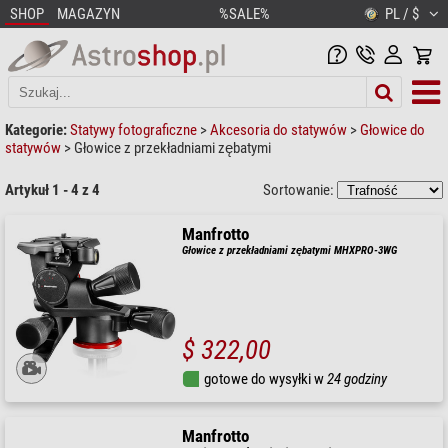
SHOP
MAGAZYN
%SALE%
PL / $
Kategorie:
Statywy fotograficzne
>
Akcesoria do statywów
>
Głowice do
statywów
>
Głowice z przekładniami zębatymi
Artykuł 1 - 4 z 4
Sortowanie:
Manfrotto
Głowice z przekładniami zębatymi MHXPRO-3WG
$ 322,00
gotowe do wysyłki w
24 godziny
Manfrotto