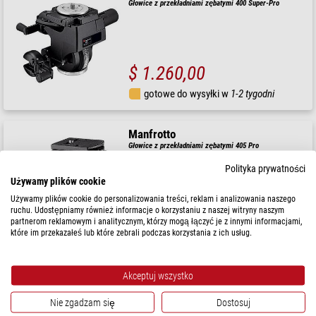
Głowice z przekładniami zębatymi 400 Super-Pro
$ 1.260,00
gotowe do wysyłki w
1-2 tygodni
Manfrotto
Głowice z przekładniami zębatymi 405 Pro
Polityka prywatności
Używamy plików cookie
Używamy plików cookie do personalizowania treści, reklam i analizowania naszego
$ 940,00
ruchu. Udostępniamy również informacje o korzystaniu z naszej witryny naszym
partnerom reklamowym i analitycznym, którzy mogą łączyć je z innymi informacjami,
które im przekazałeś lub które zebrali podczas korzystania z ich usług.
gotowe do wysyłki w
1-2 tygodni
Akceptuj wszystko
Manfrotto
Głowice z przekładniami zębatymi 410 Junior
Nie zgadzam się
Dostosuj