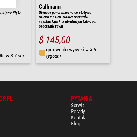
Cullmann
statywu Płyta
Głowice panoramiczne do statywu
CONCEPT ONE OX369 Sprzęgło
szybkozłączki z obrotowym talerzem
panoramicznym
$ 145,00
gotowe do wysyłki w
3-5
łki w
3-7 dni
tygodni
OP.PL
PYTANIA
Serwis
Porady
Kontakt
Blog