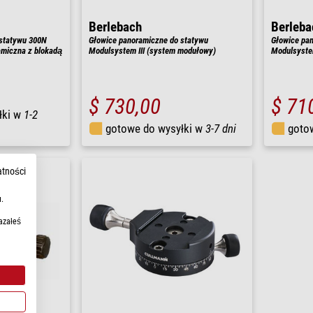
Berlebach
Berleba
statywu 300N
Głowice panoramiczne do statywu
Głowice pa
miczna z blokadą
Modulsystem III (system modułowy)
Modulsyste
$ 730,00
$ 71
łki w
1-2
gotowe do wysyłki w
3-7 dni
goto
atności
.
azałeś