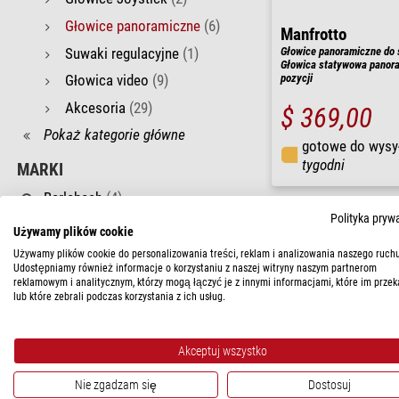
Głowice panoramiczne
(6)
Manfrotto
Suwaki regulacyjne
(1)
Głowice panoramiczne do 
Głowica statywowa panora
Głowica video
(9)
pozycji
Akcesoria
(29)
$ 369,00
Pokaż kategorie główne
gotowe do wysy
tygodni
MARKI
Berlebach
(4)
Polityka pryw
Cullmann
(1)
Używamy plików cookie
Manfrotto
(1)
Używamy plików cookie do personalizowania treści, reklam i analizowania naszego ruchu
Udostępniamy również informacje o korzystaniu z naszej witryny naszym partnerom
reklamowym i analitycznym, którzy mogą łączyć je z innymi informacjami, które im przek
UDŹWIG
lub które zebrali podczas korzystania z ich usług.
10 - 15 kg
(1)
MATERIAŁ
Akceptuj wszystko
Aluminium
(1)
Nie zgadzam się
Dostosuj