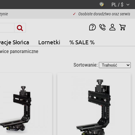
PL / $
zynie
✓
Osobiste doradztwo oraz serwis
acje Słońca
Lornetki
% SALE %
wice panoramiczne
Sortowanie: