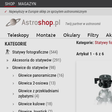
SHOP
MAGAZYN
✓
Największy w Europie sklep ze sprzętem astronomicznym
Twój partner w astronomii
Teleskopy
Montaże
Okulary
Filtry
Ak
Kategorie:
Statywy f
KATEGORIE
Statywy fotograficzne
(544)
Artykuł 1 - 6 z 6
Akcesoria do statywów
(291)
Głowice do statywów
(98)
Głowice panoramiczne
(16)
Głowica 2-osiowa
(13)
Głowice z przekładniami
zębatymi
(4)
Głowice kulowe
(18)
Głowice Joystick
(2)