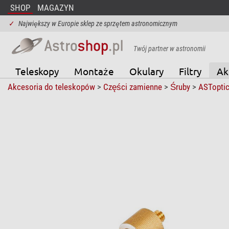
SHOP
MAGAZYN
✓
Największy w Europie sklep ze sprzętem astronomicznym
Twój partner w astronomii
Teleskopy
Montaże
Okulary
Filtry
Ak
Akcesoria do teleskopów
>
Części zamienne
>
Śruby
>
ASTopti