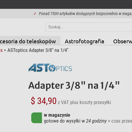
✓
Ponad 7500 artykułów dostępnych bezpośrednio w maga
cesoria do teleskopów
Astrofotografia
Obserw
cs
> ASToptics Adapter 3/8" na 1/4"
Adapter 3/8" na 1/4"
$ 34,90
z VAT
plus koszty przesyłki
w magazynie
gotowe do wysyłki w
24 godziny
+ czas przes