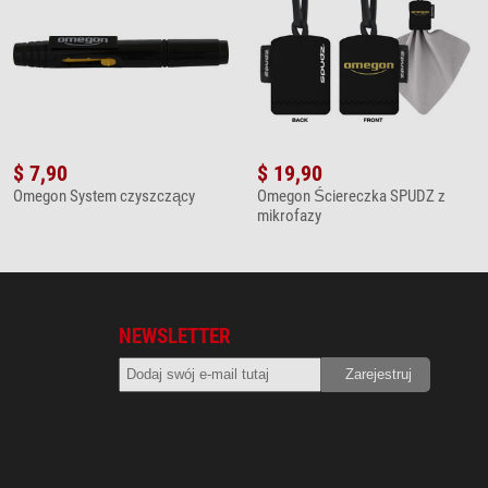
$ 7,90
$ 19,90
Omegon System czyszczący
Omegon Ściereczka SPUDZ z
mikrofazy
NEWSLETTER