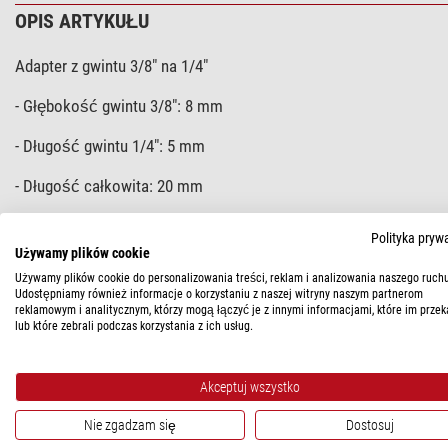
OPIS ARTYKUŁU
Adapter z gwintu 3/8" na 1/4"
- Głębokość gwintu 3/8": 8 mm
- Długość gwintu 1/4": 5 mm
- Długość całkowita: 20 mm
Polityka pryw
Używamy plików cookie
DANE TECHNICZNE
Używamy plików cookie do personalizowania treści, reklam i analizowania naszego ruchu
Udostępniamy również informacje o korzystaniu z naszej witryny naszym partnerom
Ogólnie
reklamowym i analitycznym, którzy mogą łączyć je z innymi informacjami, które im przek
lub które zebrali podczas korzystania z ich usług.
Typ
Rodzaj konstrukcji
Akceptuj wszystko
Nie zgadzam się
Dostosuj
BEZPIECZEŃSTWO PRODUKTÓW