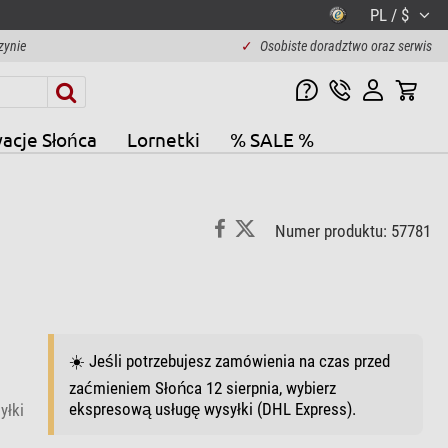
PL / $
zynie
✓
Osobiste doradztwo oraz serwis
acje Słońca
Lornetki
% SALE %
Numer produktu: 57781
☀️ Jeśli potrzebujesz zamówienia na czas przed
zaćmieniem Słońca 12 sierpnia, wybierz
ekspresową usługę wysyłki (DHL Express).
yłki