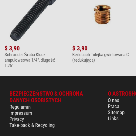
$ 3,90
$ 3,90
Schroeder Śruba Klucz
Berlebach Tulejka gwintowana C
ampułoweowa 1/4", długość
(redukująca)
1,25"
BEZPIECZEŃSTWO & OCHRONA
O ASTROSH
DANYCH OSOBISTYCH
O nas
Praca
Regulamin
Sitemap
Impressum
Links
Privacy
Take-back & Recycling