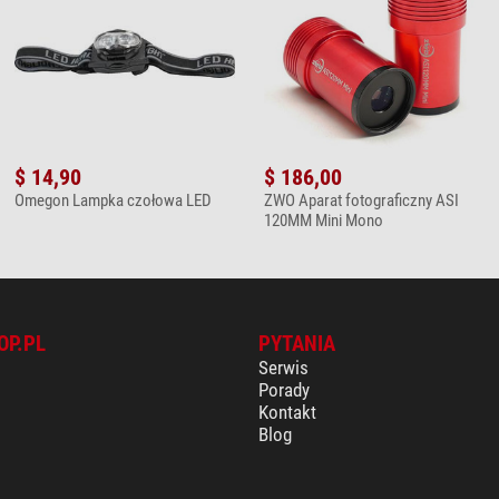
$ 14,90
$ 186,00
Omegon Lampka czołowa LED
ZWO Aparat fotograficzny ASI
120MM Mini Mono
OP.PL
PYTANIA
Serwis
Porady
Kontakt
Blog