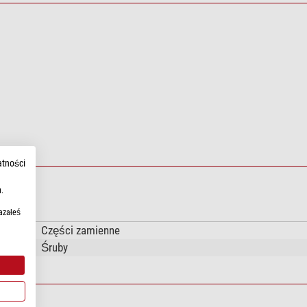
atności
.
azałeś
Części zamienne
Śruby