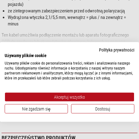
pojazdu)
ze zintegrowanym zabezpieczeniem przed odwrotną polaryzacją
Wydrążona wtyczka 2,1/5,5 mm, wewnątrz = plus / na zewnątrz =
minus
Ten kabel umożliwia podłączenie montażu lub aparatu fotograficznego
CCD do zasilaczy lub akumulatorów ołowiowo-żelowych za pomocą
gniazda zapalniczki samochodowej
.
pokaż więcej...
Polityka prywatności
Używamy plików cookie
Zabezpieczenie przed odwrotną polaryzacją niezawodnie chroni akcesoria
Używamy plików cookie do personalizowania treści, reklam i analizowania naszego
przed uszkodzeniem w wyniku przypadkowej odwrotnej polaryzacji.
DANE TECHNICZNE
ruchu. Udostępniamy również informacje o korzystaniu z naszej witryny naszym
Czerwony kolor jest dobrze widoczny, dzięki czemu kabel nie stwarza
partnerom reklamowym i analitycznym, którzy mogą łączyć je z innymi informacjami,
które im przekazałeś lub które zebrali podczas korzystania z ich usług.
zagrożenia potknięcia się.
Wydajność
Wtyk wtykowy pasuje między innymi do:
Długość kabla (m)
3
Akceptuj wszystko
montaże Skywatcher i Celestron z odpowiednimi gniazdami (nie AZ-EQ6
Ogólnie
i podobne)
Nie zgadzam się
Dostosuj
Typ
Kabel
Aparaty fotograficzne Atik, aparaty fotograficzne ZWO ...
Rodzaj konstrukcji
Przewody zasilające
Uwaga, wtyczki
nie
wolno podłączać do montaży Vixen, ponieważ Vixen
stosuje inne polaryzacje!
BEZPIECZEŃSTWO PRODUKTÓW