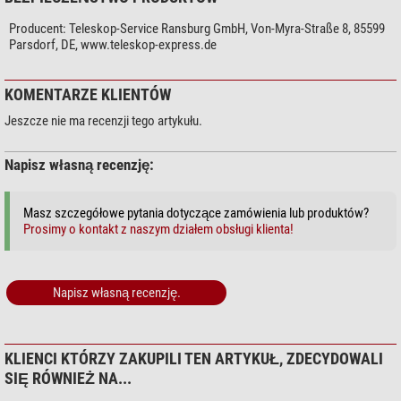
Wyprodukowany w Niemczech
Producent:
Teleskop-Service Ransburg GmbH, Von-Myra-Straße 8, 85599
TS Optics jest marką firmy Teleskop-Service.
Parsdorf, DE, www.teleskop-express.de
KOMENTARZE KLIENTÓW
Jeszcze nie ma recenzji tego artykułu.
Napisz własną recenzję:
Masz szczegółowe pytania dotyczące zamówienia lub produktów?
Prosimy o kontakt z naszym działem obsługi klienta!
Napisz własną recenzję.
KLIENCI KTÓRZY ZAKUPILI TEN ARTYKUŁ, ZDECYDOWALI
SIĘ RÓWNIEŻ NA...