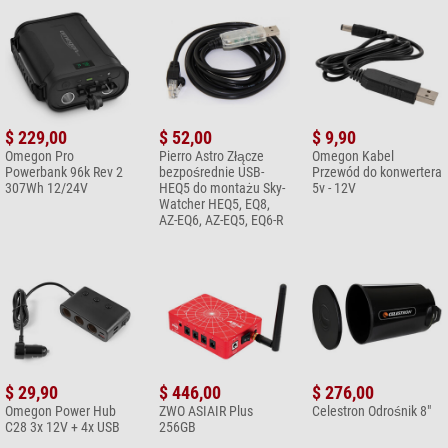
$ 229,00
$ 52,00
$ 9,90
Omegon Pro
Pierro Astro Złącze
Omegon Kabel
Powerbank 96k Rev 2
bezpośrednie USB-
Przewód do konwertera
307Wh 12/24V
HEQ5 do montażu Sky-
5v - 12V
Watcher HEQ5, EQ8,
AZ-EQ6, AZ-EQ5, EQ6-R
$ 29,90
$ 446,00
$ 276,00
Omegon Power Hub
ZWO ASIAIR Plus
Celestron Odrośnik 8"
C28 3x 12V + 4x USB
256GB