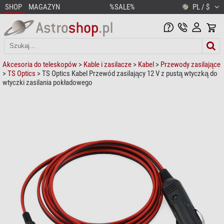
SHOP
MAGAZYN
%SALE%
PL / $
Akcesoria do teleskopów
>
Kable i zasilacze
>
Kabel
>
Przewody zasilające
>
TS Optics
> TS Optics Kabel Przewód zasilający 12 V z pustą wtyczką do
wtyczki zasilania pokładowego