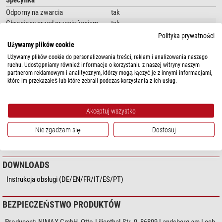
Specyfika
1x USB-C z Power Delivery (4,5 V@5 A /
5V@4.5A
/ 9 V@3 A /
12V@2.5A
/ 15 V@2 A /
20V@1.5A
)
Odporny na zwarcia
tak
Chroniony przed przeciążeniem
tak
Polityka prywatności
Wyposażenie
Używamy plików cookie
Wtyczka zasilająca
tak
Używamy plików cookie do personalizowania treści, reklam i analizowania naszego
ruchu. Udostępniamy również informacje o korzystaniu z naszej witryny naszym
partnerom reklamowym i analitycznym, którzy mogą łączyć je z innymi informacjami,
Ogólnie
które im przekazałeś lub które zebrali podczas korzystania z ich usług.
Kolor
czerwony
Wymiary zewnętrzne DxSxW (mm)
116x71x33
Materiał zewnętrzny
Metal / tworzywo sztuczne
Akceptuj wszystko
Waga (g)
88
Nie zgadzam się
Dostosuj
Rodzaj konstrukcji
Power Hub
DOWNLOADS
Instrukcja obsługi (DE/EN/FR/IT/ES/PT)
BEZPIECZEŃSTWO PRODUKTÓW