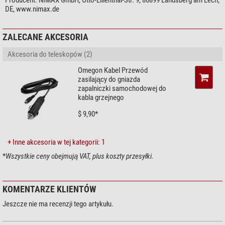
Producent:
NIMAX GmbH, Otto-Lilienthal-Str. 9, 86899 Landsberg am Lech,
DE, www.nimax.de
ZALECANE AKCESORIA
Akcesoria do teleskopów (2)
Omegon Kabel Przewód
zasilający do gniazda
zapalniczki samochodowej do
kabla grzejnego
$ 9,90*
+ Inne akcesoria w tej kategorii: 1
*
Wszystkie ceny obejmują VAT, plus koszty przesyłki.
KOMENTARZE KLIENTÓW
Jeszcze nie ma recenzji tego artykułu.