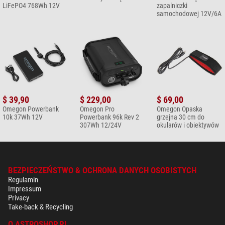
LiFePO4 768Wh 12V
zapalniczki
samochodowej 12V/6A
$ 39,90
$ 229,00
$ 69,00
Omegon Powerbank
Omegon Pro
Omegon Opaska
10k 37Wh 12V
Powerbank 96k Rev 2
grzejna 30 cm do
307Wh 12/24V
okularów i obiektywów
BEZPIECZEŃSTWO & OCHRONA DANYCH OSOBISTYCH
Regulamin
Impressum
Privacy
Take-back & Recycling
O ASTROSHOP.PL