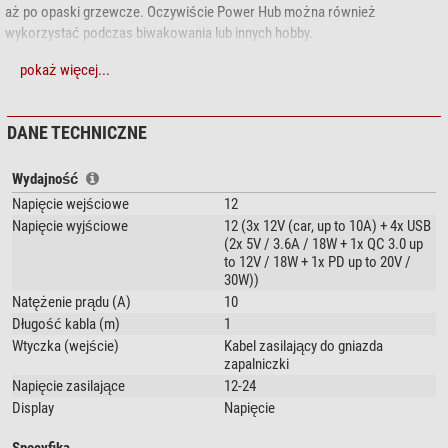
aż po opaski grzewcze. Oczywiście Power Hub można również
wykorzystać podczas biwakowania lub innych hobby.
Niezależnie od tego, czy jest podłączony do instalacji samochodowej,
pokaż więcej...
dużego powerbanku czy zasilacza sieciowego 12 V, Power Hub C28
zawsze bez zarzutu spełnia swoją funkcję i przekonuje przemyślanymi
DANE TECHNICZNE
właściwościami:
Główny wyłącznik dla całego urządzenia
Wydajność
Całkowita moc wyjściowa do 128 watów
Napięcie wejściowe
12
Gniazda 12 V z indywidualnym przełączaniem, prąd wyjściowy do 6 A
Napięcie wyjściowe
12 (3x 12V (car, up to 10A) + 4x USB
Wskaźnik napięcia źródła zasilania
(2x 5V / 3.6A / 18W + 1x QC 3.0 up
Zabezpieczenie przed przegrzaniem, nadmiernym i zbyt niskim
to 12V / 18W + 1x PD up to 20V /
napięciem, zwarciem, zbyt wysokim natężeniem prądu. Dodatkowe
30W))
zabezpieczenie topikowe
Natężenie prądu (A)
10
Kabel przyłączeniowy o długości 1 m
Długość kabla (m)
1
Powierzchnia samoprzylepna 3M ułatwiająca montaż
Wtyczka (wejście)
Kabel zasilający do gniazda
zapalniczki
Wysoka elastyczność dzięki czterem złączom USB:
Napięcie zasilające
12-24
Display
2x USB-A z funkcją Quick Charge 3.0 (
Napięcie
5V@3.4A
),
1x USB-A z Quick Charge 3.0 (5 V@3 A / 9 V@2 A /
12V@1.5A
),