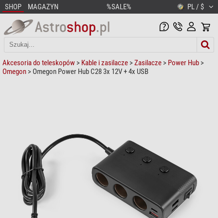
SHOP
MAGAZYN
%SALE%
PL / $
Akcesoria do teleskopów
>
Kable i zasilacze
>
Zasilacze
>
Power Hub
>
Omegon
> Omegon Power Hub C28 3x 12V + 4x USB