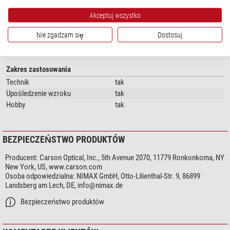
Waga (g)
221
Kolor
czarny
Akceptuj wszystko
Nie zgadzam się
Dostosuj
Dziedzina
Lupy
tak
Zakres zastosowania
Technik
tak
Upośledzenie wzroku
tak
Hobby
tak
BEZPIECZEŃSTWO PRODUKTÓW
Producent:
Carson Optical, Inc., 5th Avenue 2070, 11779 Ronkonkoma, NY
New York, US, www.carson.com
Osoba odpowiedzialna:
NIMAX GmbH, Otto-Lilienthal-Str. 9, 86899
Landsberg am Lech, DE,
info@nimax.de
Bezpieczeństwo produktów