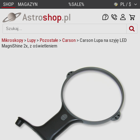
SHOP
MAGAZYN
%SALE%
PL / $
Mikroskopy
>
Lupy
>
Pozostałe
>
Carson
> Carson Lupa na szyję LED
MagniShine 2x, z oświetleniem