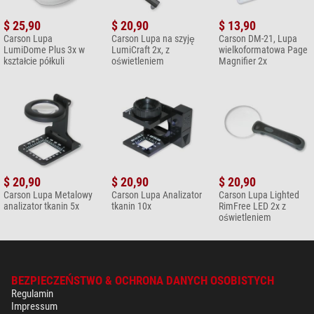
$ 25,90
$ 20,90
$ 13,90
Carson Lupa
Carson Lupa na szyję
Carson DM-21, Lupa
LumiDome Plus 3x w
LumiCraft 2x, z
wielkoformatowa Page
kształcie półkuli
oświetleniem
Magnifier 2x
$ 20,90
$ 20,90
$ 20,90
Carson Lupa Metalowy
Carson Lupa Analizator
Carson Lupa Lighted
analizator tkanin 5x
tkanin 10x
RimFree LED 2x z
oświetleniem
BEZPIECZEŃSTWO & OCHRONA DANYCH OSOBISTYCH
Regulamin
Impressum