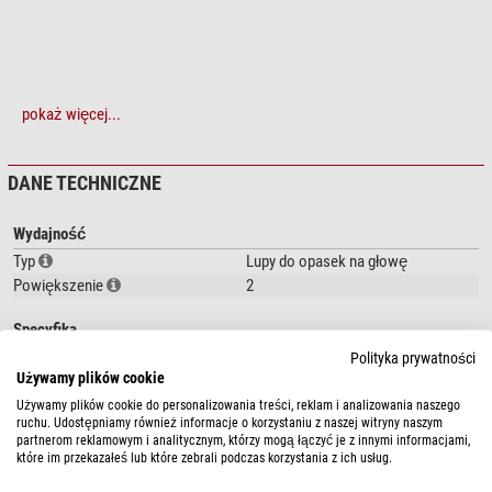
pokaż więcej...
DANE TECHNICZNE
Wydajność
Typ
Lupy do opasek na głowę
Powiększenie
2
Specyfika
Oświetlenie
tak
Polityka prywatności
Używamy plików cookie
Ogólnie
Używamy plików cookie do personalizowania treści, reklam i analizowania naszego
ruchu. Udostępniamy również informacje o korzystaniu z naszej witryny naszym
Długość (mm)
229
partnerom reklamowym i analitycznym, którzy mogą łączyć je z innymi informacjami,
Szerokość (mm)
152
które im przekazałeś lub które zebrali podczas korzystania z ich usług.
Wysokość (mm)
19