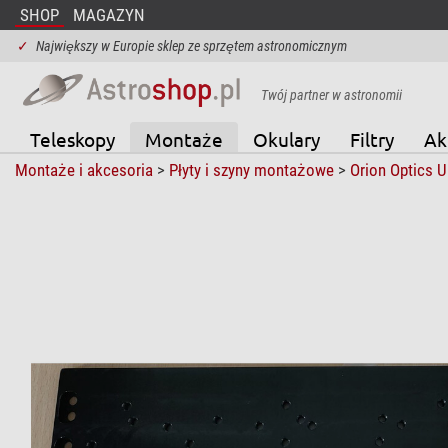
SHOP
MAGAZYN
✓
Największy w Europie sklep ze sprzętem astronomicznym
Twój partner w astronomii
Teleskopy
Montaże
Okulary
Filtry
Ak
Montaże i akcesoria
>
Płyty i szyny montażowe
>
Orion Optics 