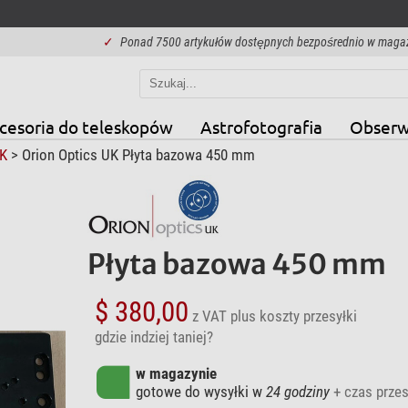
✓
Ponad 7500 artykułów dostępnych bezpośrednio w maga
cesoria do teleskopów
Astrofotografia
Obserw
UK
> Orion Optics UK Płyta bazowa 450 mm
Płyta bazowa 450 mm
$ 380,00
z VAT
plus koszty przesyłki
gdzie indziej taniej?
w magazynie
gotowe do wysyłki w
24 godziny
+ czas przes