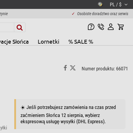
PL / $
zynie
✓
Osobiste doradztwo oraz serwis
acje Słońca
Lornetki
% SALE %
Numer produktu: 66071
☀️ Jeśli potrzebujesz zamówienia na czas przed
zaćmieniem Słońca 12 sierpnia, wybierz
ekspresową usługę wysyłki (DHL Express).
yłki