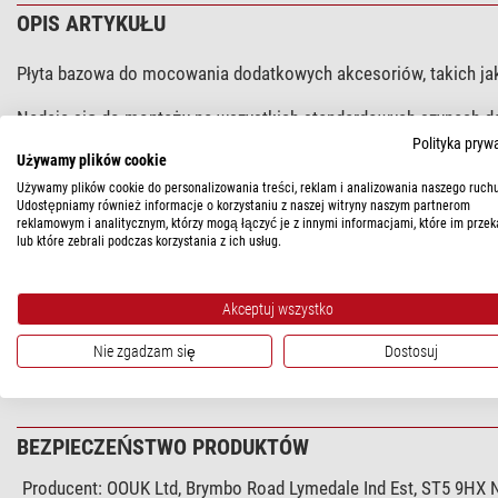
OPIS ARTYKUŁU
Płyta bazowa do mocowania dodatkowych akcesoriów, takich jak
Nadaje się do montaży na wszystkich standardowych szynach dove
Polityka pryw
Używamy plików cookie
Używamy plików cookie do personalizowania treści, reklam i analizowania naszego ruchu
DANE TECHNICZNE
Udostępniamy również informacje o korzystaniu z naszej witryny naszym partnerom
reklamowym i analitycznym, którzy mogą łączyć je z innymi informacjami, które im przek
lub które zebrali podczas korzystania z ich usług.
Ogólnie
Szerokość (mm)
Akceptuj wszystko
Wysokość (mm)
Typ
Nie zgadzam się
Dostosuj
Długość (mm)
BEZPIECZEŃSTWO PRODUKTÓW
Producent:
OOUK Ltd, Brymbo Road Lymedale Ind Est, ST5 9HX N