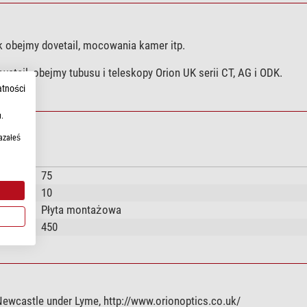
 obejmy dovetail, mocowania kamer itp.
tail, obejmy tubusu i teleskopy Orion UK serii CT, AG i ODK.
atności
.
azałeś
75
10
Płyta montażowa
450
ewcastle under Lyme, http://www.orionoptics.co.uk/