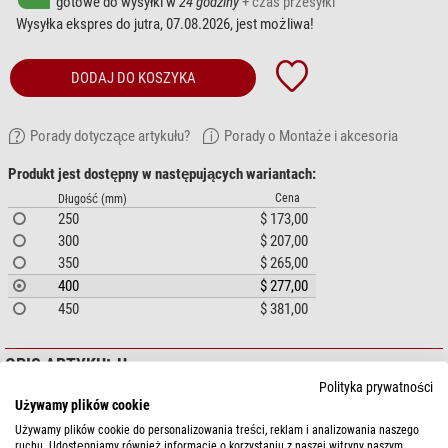
gotowe do wysyłki w
24 godziny
+ czas przesyłki
Wysyłka ekspres do jutra, 07.08.2026, jest możliwa!
DODAJ DO KOSZYKA
Porady dotyczące artykułu?
Porady o Montaże i akcesoria
Produkt jest dostępny w następujących wariantach:
Cena
Długość (mm)
250
$ 173,00
300
$ 207,00
350
$ 265,00
400
$ 277,00
450
$ 381,00
OPIS ARTYKUŁU
Polityka prywatności
Używamy plików cookie
Płyta bazowa do mocowania dodatkowych akcesoriów, takich jak obejmy
dovetail, mocowania kamer itp.
Używamy plików cookie do personalizowania treści, reklam i analizowania naszego
ruchu. Udostępniamy również informacje o korzystaniu z naszej witryny naszym