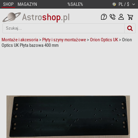
SHOP
MAGAZYN
%SALE%
PL / $
Montaże i akcesoria
>
Płyty i szyny montażowe
>
Orion Optics UK
> Orion
Optics UK Płyta bazowa 400 mm