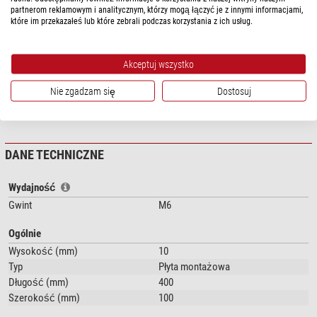
Nadaje się do montaży na wszystkich standardowych szynach dovetail,
partnerom reklamowym i analitycznym, którzy mogą łączyć je z innymi informacjami,
które im przekazałeś lub które zebrali podczas korzystania z ich usług.
obejmy tubusu i teleskopy Orion UK serii CT, AG i ODK.
Akceptuj wszystko
Nie zgadzam się
Dostosuj
pokaż więcej...
DANE TECHNICZNE
Wydajność
Gwint
M6
Ogólnie
Wysokość (mm)
10
Typ
Płyta montażowa
Długość (mm)
400
Szerokość (mm)
100