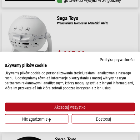
gotowe do wysyłki w
24 godziny
Sega Toys
Planetarium Homestar Matataki White
$ 207,00
Polityka prywatności
gotowe do wysyłki w
1-2 tygodni
Używamy plików cookie
Używamy plików cookie do personalizowania treści, reklam i analizowania naszego
ruchu. Udostępniamy również informacje o korzystaniu z naszej witryny naszym
Sega Toys
partnerom reklamowym i analitycznym, którzy mogą łączyć je z innymi informacjami,
Slajd dla Sega Homestar Planetarium Południowe
które im przekazałeś lub które zebrali podczas korzystania z ich usług.
Gwiaździste niebo
Akceptuj wszystko
$ 34,90
Nie zgadzam się
Dostosuj
gotowe do wysyłki w
24 godziny
Sega Toys