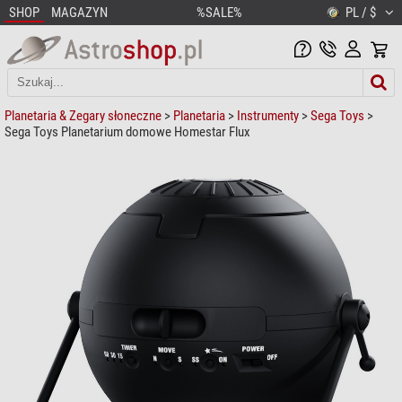
SHOP
MAGAZYN
%SALE%
PL / $
Planetaria & Zegary słoneczne
>
Planetaria
>
Instrumenty
>
Sega Toys
>
Sega Toys Planetarium domowe Homestar Flux