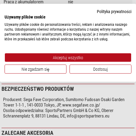
Praca z akumulatorem
nie
140 do 270 cm.
Średnica rzutowanego obrazu ma 290 cm
...
Wtyczka sieciowa
tak
Polityka prywatności
Wodoodporny
nie
Bardzo użyteczną funkcją jest
Timer.
Wbudowany w urządzenie zegar
Używamy plików cookie
pozwala wybrać czas, po którym rzutnik samoczynnie się wyłączy: do
Używamy plików cookie do personalizowania treści, reklam i analizowania naszego
Ogólnie
wyboru 15, 30 lub 60 minut. Tak więc planetarium wyłączy się samo gdy i Ty
ruchu. Udostępniamy również informacje o korzystaniu z naszej witryny naszym
partnerom reklamowym i analitycznym, którzy mogą łączyć je z innymi informacjami,
Kolor
czarny
zaśniesz pod rozgwieżdżonym niebem.
które im przekazałeś lub które zebrali podczas korzystania z ich usług.
Długość (mm)
161
W zestawie znajdują się dwie dodatkowe wkładki projekcyjne. Pokazują
Szerokość (mm)
159
one niebo półkuli północnej, do wyboru z lub bez opisu gwiazdozbiorów.
Wysokość (mm)
151
Akceptuj wszystko
Waga (g)
620
A tak w ogóle: nazwa Flux pochodzi od fachowego terminu: strumień
Instrukcja obsługi
Niemiecki i angielski
Nie zgadzam się
Dostosuj
światła (Englisch: luminous flux) opisującego ilość odbieranego światła. A
moc światła to jeden z atutuów domowego planetarium Homestar Flux!
BEZPIECZEŃSTWO PRODUKTÓW
Komentarz naszego eksperta:
Producent:
Sega Fave Corporation, Sumitomo Fudosan Osaki Garden
Tower 1-1-1 , 141-0033 Tokyo, JP, www.segafave.co.jp/
Ustawienie ostrości może wymagać wykonania do 20 obrotów
Osoba odpowiedzialna:
SportsPartners GmbH & Co KG, Oberer
górnego pokrętła. Jeśli więc od razu nie masz ostrego obrazu, kręć
Schrannenplatz 9, 88131 Lindau, DE,
info@sportspartners.eu
pokrętłem dalej.
ZALECANE AKCESORIA