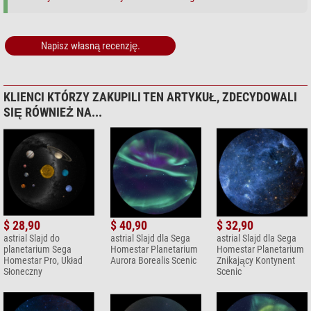
Napisz własną recenzję.
KLIENCI KTÓRZY ZAKUPILI TEN ARTYKUŁ, ZDECYDOWALI
SIĘ RÓWNIEŻ NA...
$ 28,90
$ 40,90
$ 32,90
astrial Slajd do
astrial Slajd dla Sega
astrial Slajd dla Sega
planetarium Sega
Homestar Planetarium
Homestar Planetarium
Homestar Pro, Układ
Aurora Borealis Scenic
Znikający Kontynent
Słoneczny
Scenic