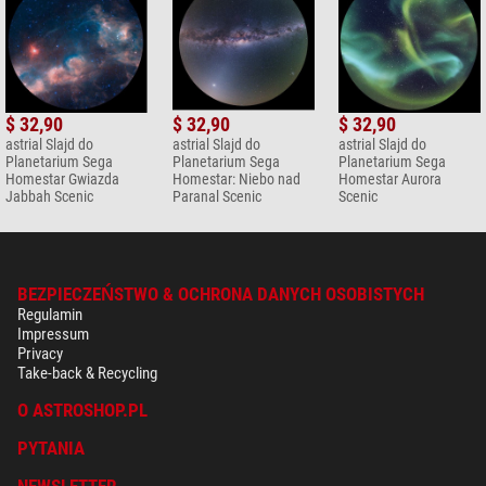
$ 32,90
$ 32,90
$ 32,90
astrial Slajd do
astrial Slajd do
astrial Slajd do
Planetarium Sega
Planetarium Sega
Planetarium Sega
Homestar Gwiazda
Homestar: Niebo nad
Homestar Aurora
Jabbah Scenic
Paranal Scenic
Scenic
BEZPIECZEŃSTWO & OCHRONA DANYCH OSOBISTYCH
Regulamin
Impressum
Privacy
Take-back & Recycling
O ASTROSHOP.PL
PYTANIA