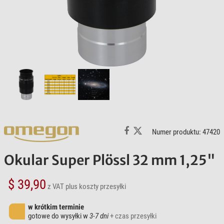
Numer produktu: 47420
Okular Super Plössl 32 mm 1,25"
$ 39,90
z VAT
plus koszty przesyłki
w krótkim terminie
gotowe do wysyłki w
3-7 dni
+ czas przesyłki