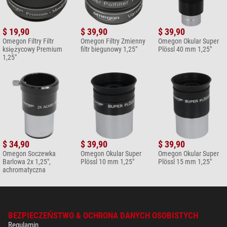
$ 19,90
$ 39,90
$ 39,90
Omegon Filtry Filtr
Omegon Filtry Zmienny
Omegon Okular Super
księżycowy Premium
filtr biegunowy 1,25"
Plössl 40 mm 1,25"
1,25"
$ 34,90
$ 39,90
$ 39,90
Omegon Soczewka
Omegon Okular Super
Omegon Okular Super
Barlowa 2x 1,25",
Plössl 10 mm 1,25"
Plössl 15 mm 1,25"
achromatyczna
BEZPIECZEŃSTWO & OCHRONA DANYCH OSOBISTYCH
Regulamin