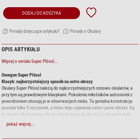
DODAJ DO KOSZYKA
Porady dotyczące artykułu?
Porady o Okulary
OPIS ARTYKUŁU
Więcej o serialu Super Plössl...
Omegon Super Plössl
Klasyk: najkorzystniejszy sposób na ostre obrazy
Okulary Super Plössl należą do najkorzystniejszych cenowo okularów, a
przy tym są prawdziwymi klasykami. Pokolenia miłośników astronomii z
powodzeniem stosują je w obserwacjach nieba. Ta genialna konstrukcja
posiada tylko 5 soczewek, a mimo tego zapewnia ostre i jasne obrazy. Są
to okulary dla każdego, kto przykłada wagę do jakości, a nie potrzebuje
drogich okularów z najwyższej półki.
pokaż więcej...
Zalety w skrócie: