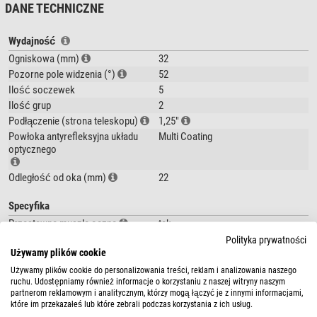
DANE TECHNICZNE
dobrej jakości okulary - lepiej wykonane niż standardowe okulary z
zestawów teleskopowych,
pole widzenia 52 stopnie: wyraźnie szersze niż w przypadku okularów
Wydajność
Kellner i Plössl,
Ogniskowa (mm)
32
wielowarstwowe powłoki antyodblaskowe i wyczernione krawędzie
Pozorne pole widzenia (°)
52
soczewek to lepszy kontrast,
Ilość soczewek
5
złącze 1,25": okulary pasują do każdego teleskopu,
Ilość grup
2
odwijana gumowa muszla oczna chroni przed światłem rozproszonym.
Podłączenie (strona teleskopu)
1,25"
Powłoka antyrefleksyjna układu
Multi Coating
Pole widzenia 52°: brak efektu "dziurki od klucza"
optycznego
Okulary Super Plössl sprawdzają się podczas obserwacji. W porównaniu
do tanich okularów standardowych mają one pole widzenia 52 stopnie -
Odległość od oka (mm)
22
szersze okno na niebo podczas Twoich obserwacji. Oznacza to, że
możesz dostrzec więcej szczegółów.
Specyfika
Wyczernione krawędzie soczewek: wyższy kontrast w przypadku
Przestawne muszle oczne
tak
zarówno jasnych jak i słabych obiektów
Gwint filtrowy
tak
Polityka prywatności
Podczas obserwacji przez teleskop ważna jest dobra jakość okularów. Są
Używamy plików cookie
one tak samo ważne jak sam teleskop. Okaże się, czy zobaczysz delikatne
Ogólnie
Używamy plików cookie do personalizowania treści, reklam i analizowania naszego
ramiona spiralne galaktyki M51, lub planetoidy, których jasność ociera się o
ruchu. Udostępniamy również informacje o korzystaniu z naszej witryny naszym
Seria
Super Plössl
partnerom reklamowym i analitycznym, którzy mogą łączyć je z innymi informacjami,
granicę zasięgu teleskopu. Natomiast w przypadku jasnych obiektów
Typ
Okular
które im przekazałeś lub które zebrali podczas korzystania z ich usług.
zredukowane są odblaski.
Rodzaj konstrukcji
Super-Plössl