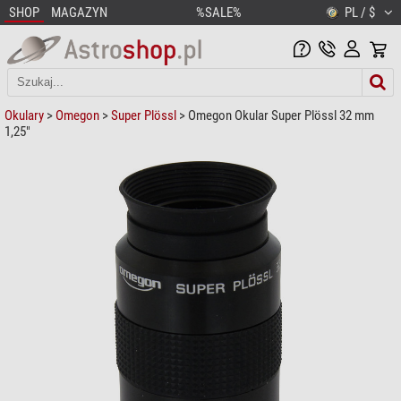
SHOP
MAGAZYN
%SALE%
PL / $
Okulary
>
Omegon
>
Super Plössl
> Omegon Okular Super Plössl 32 mm
1,25"