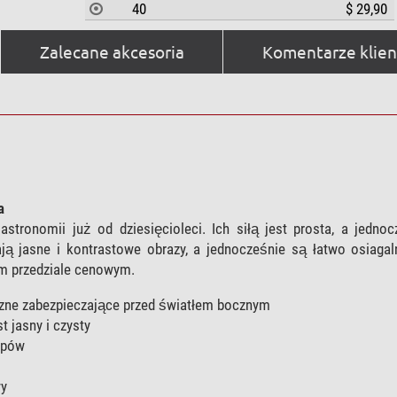
40
$ 29,90
Zalecane akcesoria
Komentarze klien
a
tronomii już od dziesięcioleci. Ich siłą jest prosta, a jednoc
ają jasne i kontrastowe obrazy, a jednocześnie są łatwo osiaga
ym przedziale cenowym.
zne zabezpieczające przed światłem bocznym
 jasny i czysty
opów
wy