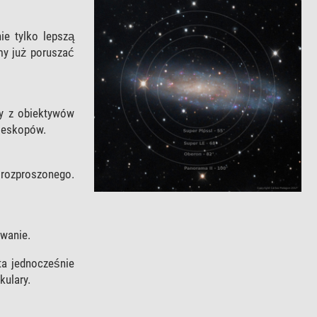
ie tylko lepszą
my już poruszać
ły z obiektywów
eleskopów.
 rozproszonego.
wanie.
ta jednocześnie
kulary.