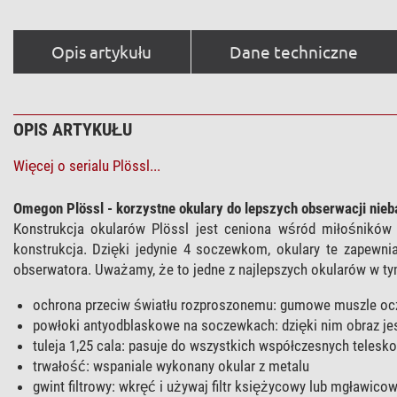
Opis artykułu
Dane techniczne
OPIS ARTYKUŁU
Więcej o serialu Plössl...
Omegon Plössl - korzystne okulary do lepszych obserwacji nieb
Konstrukcja okularów Plössl jest ceniona wśród miłośników as
konstrukcja. Dzięki jedynie 4 soczewkom, okulary te zapewni
obserwatora. Uważamy, że to jedne z najlepszych okularów w t
ochrona przeciw światłu rozproszonemu: gumowe muszle oc
powłoki antyodblaskowe na soczewkach: dzięki nim obraz jest
tuleja 1,25 cala: pasuje do wszystkich współczesnych telesk
trwałość: wspaniale wykonany okular z metalu
gwint filtrowy: wkręć i używaj filtr księżycowy lub mgławico