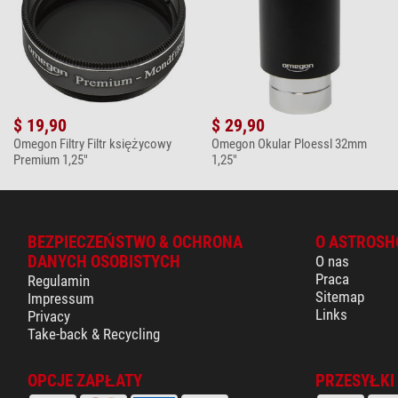
$ 19,90
$ 29,90
Omegon Filtry Filtr księżycowy
Omegon Okular Ploessl 32mm
Premium 1,25"
1,25"
BEZPIECZEŃSTWO & OCHRONA
O ASTROSH
DANYCH OSOBISTYCH
O nas
Praca
Regulamin
Sitemap
Impressum
Links
Privacy
Take-back & Recycling
OPCJE ZAPŁATY
PRZESYŁKI