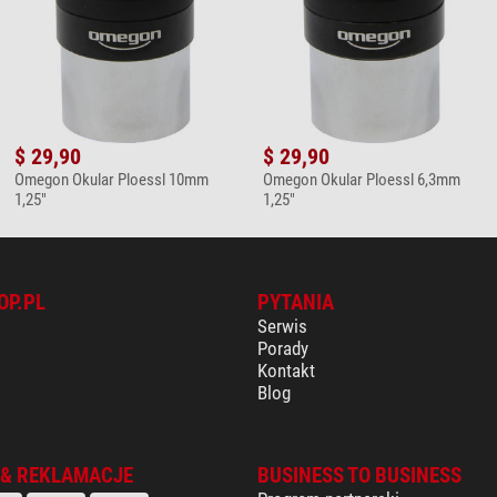
$ 29,90
$ 29,90
Omegon Okular Ploessl 10mm
Omegon Okular Ploessl 6,3mm
1,25"
1,25"
OP.PL
PYTANIA
Serwis
Porady
Kontakt
Blog
 & REKLAMACJE
BUSINESS TO BUSINESS