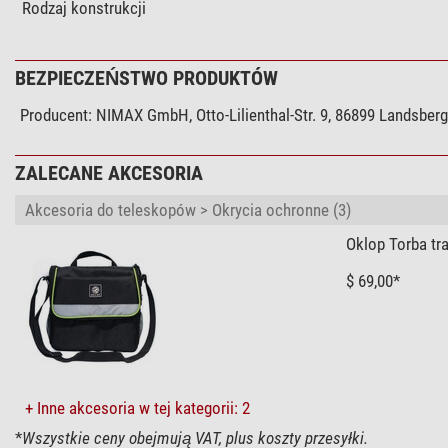
Rodzaj konstrukcji
BEZPIECZEŃSTWO PRODUKTÓW
Producent:
NIMAX GmbH, Otto-Lilienthal-Str. 9, 86899 Landsber
ZALECANE AKCESORIA
Akcesoria do teleskopów > Okrycia ochronne (3)
Oklop Torba tr
$ 69,00*
+ Inne akcesoria w tej kategorii: 2
*
Wszystkie ceny obejmują VAT, plus koszty przesyłki.