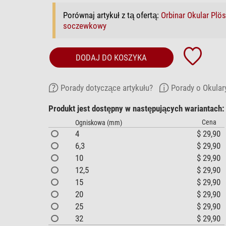
Porównaj artykuł z tą ofertą:
Orbinar Okular Plö
soczewkowy
DODAJ DO KOSZYKA
Porady dotyczące artykułu?
Porady o Okular
Produkt jest dostępny w następujących wariantach:
Cena
Ogniskowa (mm)
4
$ 29,90
6,3
$ 29,90
10
$ 29,90
12,5
$ 29,90
15
$ 29,90
20
$ 29,90
25
$ 29,90
32
$ 29,90