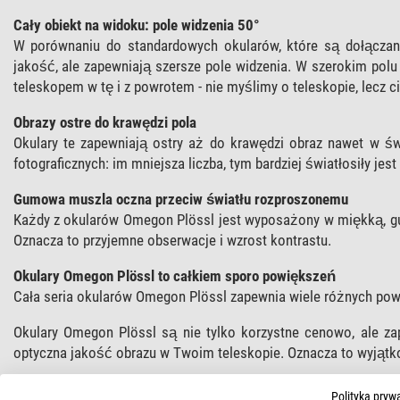
Cały obiekt na widoku: pole widzenia 50°
W porównaniu do standardowych okularów, które są dołączane
jakość, ale zapewniają szersze pole widzenia. W szerokim pol
teleskopem w tę i z powrotem - nie myślimy o teleskopie, lecz 
Obrazy ostre do krawędzi pola
Okulary te zapewniają ostry aż do krawędzi obraz nawet w św
fotograficznych: im mniejsza liczba, tym bardziej światłosiły jes
Gumowa muszla oczna przeciw światłu rozproszonemu
Każdy z okularów Omegon Plössl jest wyposażony w miękką, g
Oznacza to przyjemne obserwacje i wzrost kontrastu.
Okulary Omegon Plössl to całkiem sporo powiększeń
Cała seria okularów Omegon Plössl zapewnia wiele różnych po
Okulary Omegon Plössl są nie tylko korzystne cenowo, ale z
optyczna jakość obrazu w Twoim teleskopie. Oznacza to wyjątko
Polityka pryw