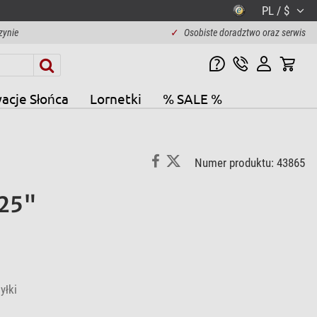
PL / $
zynie
✓
Osobiste doradztwo oraz serwis
acje Słońca
Lornetki
% SALE %
Numer produktu: 43865
,25"
yłki