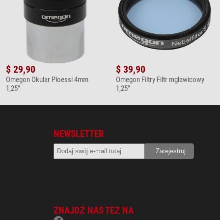
$ 29,90
$ 39,90
Omegon Okular Ploessl 4mm
Omegon Filtry Filtr mgławicowy
1,25"
1,25"
NEWSLETTER
ZNAJDŹ NAS TEŻ NA