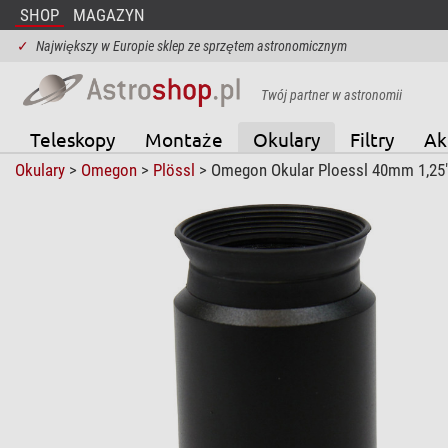
SHOP
MAGAZYN
✓
Największy w Europie sklep ze sprzętem astronomicznym
Twój partner w astronomii
Teleskopy
Montaże
Okulary
Filtry
Ak
Okulary
>
Omegon
>
Plössl
> Omegon Okular Ploessl 40mm 1,25