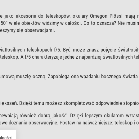
 jako akcesoria do teleskopów, okulary Omegon Plössl mają n
u 50° wiele obiektów widzimy w całości. Co to oznacza? Nie musi
cieszymy się obserwacjami.
iatłosilnych teleskopach f/5. Być może znasz pojęcie światłosi
t teleskop. A f/5 charakteryzuje jedne z najbardziej światłosilnych t
umową muszlę oczną. Zapobiega ona wpadaniu bocznego światła
większeń. Dzięki temu możesz skompletować odpowiednie stopnio
apewniają również dobrą jakość. Dzięki lepszym okularom wzras
we doznania obserwacyjne. Postaw na najważniejsze: teleskop i o
atności