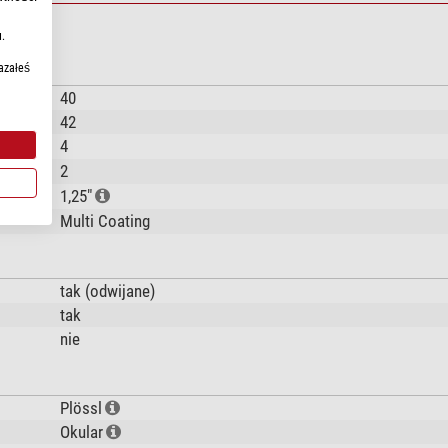
.
azałeś
40
42
4
2
1,25"
Multi Coating
tak (odwijane)
tak
nie
Plössl
Okular