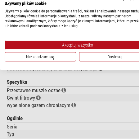
Używamy plików cookie
DANE TECHNICZNE
Używamy plików cookie do personalizowania treści, reklam i analizowania naszego ruchu
Udostępniamy również informacje o korzystaniu z naszej witryny naszym partnerom
Wydajność
reklamowym i analitycznym, którzy mogą łączyć je z innymi informacjami, które im przek
lub które zebrali podczas korzystania z ich usług.
Ogniskowa (mm)
Pozorne pole widzenia (°)
Ilość soczewek
Akceptuj wszystko
Ilość grup
Nie zgadzam się
Dostosuj
Podłączenie (strona teleskopu)
Powłoka antyrefleksyjna układu optycznego
Specyfika
Przestawne muszle oczne
Gwint filtrowy
wypelnione gazem chroniacym
Ogólnie
Seria
Typ