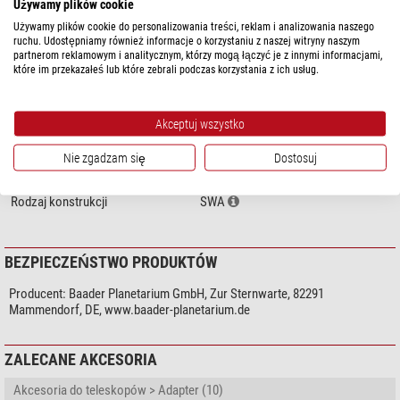
Używamy plików cookie
Specjalnie zaprojektowane do obserwacji w nasadce binokularowej.
Specyfika
Używamy plików cookie do personalizowania treści, reklam i analizowania naszego
ruchu. Udostępniamy również informacje o korzystaniu z naszej witryny naszym
Opcjonalny adapter do aparatu
tak
Niezwykle wygodne obserwacje! Brak "efektu fasolki".
partnerom reklamowym i analitycznym, którzy mogą łączyć je z innymi informacjami,
fotograficznego
Obraz pozostaje widoczny nawet podczas mimowolnych ruchów głowy.
które im przekazałeś lub które zebrali podczas korzystania z ich usług.
Przestawne muszle oczne
- (odwijane)
Wiele okularów szerokokątnych jest bardzo czułych na tego typu ruchy.
Gwint filtrowy
tak
Akceptuj wszystko
Najistotniejszą zaletą tych okularów jest to, że nadają się one do projekcji
Ogólnie
okularowej w fotografii. Muszlę oczną można usunąć i zastąpić
Nie zgadzam się
Dostosuj
adapterem M43-T2. Dzięki temu uzyskujemy ciekawe możliwości
Seria
Hyperion
podłączenia lustrzanek lub aparatów cyfrowych. Różne typy pierścieni
Typ
Okular
adaptacyjnych umożliwiają połączenie okularów z prawie każdym
Rodzaj konstrukcji
SWA
aparatem, dysponującym gwintem przednim. Podłączyć można również
kamery wideo i kamery internetowe. Ogniskową okularu również można
zmieniać poprzez wykorzystanie pierścieni pośrednich. Średnica okularów
BEZPIECZEŃSTWO PRODUKTÓW
pozwala na zastosowanie w nasadkach binokularowych. Muszle oczne są
składane, co zapewnia odstęp źrenicy wyjściowej wygodny dla osób
Producent:
Baader Planetarium GmbH, Zur Sternwarte, 82291
Mammendorf, DE, www.baader-planetarium.de
noszących okulary korekcyjne.
Zalety w skrócie:
ZALECANE AKCESORIA
Wysoka jakość wykonania
Akcesoria do teleskopów > Adapter (10)
Wygoda obserwacji