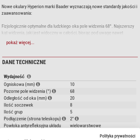
Nowe okulary Hyperion marki Baader wyznaczają nowe standardy jakości i
zaawansowania:
Fizjologicznie optymalne dla ludzkiego oka pole widzenia 68°. Najszerszy
kąt widzenia, jaki jest widoczny w całości, biorąc pod uwagę nawet
niewielkie mimowolne ruchy głowy obserwatora.
pokaż więcej...
Perfekcyjna ostrość w całym polu widzenia dzięki 8 elementom
soczewkowym w 5 grupach.
DANE TECHNICZNE
Znakomite odwzorowanie kolorów aż do krawędzi pola widzenia.
Wydajność
Ogniskowa (mm)
10
Dwa okulary w jednym! W przypadku zastosowania tulei 2", okular zapewnia
Pozorne pole widzenia (°)
68
dwie ogniskowe - bez ujemnej grupy achromatycznej jest on okularem
Odległość od oka (mm)
20
szerokokątnym 2" dający niskie powiększenie; natomiast z ujemną grupą
achromatyczną 1,25" daje on powiększenie nominalne.
Ilość soczewek
8
Ilość grup
5
Najniższe możliwe zniekształcenia obrazu i, jednocześnie, bardzo niski
Podłączenie (strona teleskopu)
2"
astygmatyzm dzięki zastosowaniu szkła o wysokim wskaźniku załamania.
Powłoka antyrefleksyjna układu
wielowarstwowe
optycznego
Polityka prywatności
Okulary te wyróżniają się także najkrótszą możliwą pozycją field stopu.