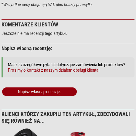
gwintu T2 w podstawie.
*
Wszystkie ceny obejmują VAT, plus koszty przesyłki.
Zakres dostawy:
Off-axis-guider
KOMENTARZE KLIENTÓW
Adapter teleskopu do M48 i T2
Jeszcze nie ma recenzji tego artykułu.
Pierścień dostrajający do M54
Adapter kamery do M54, M48 i T2
Napisz własną recenzję:
Masz szczegółowe pytania dotyczące zamówienia lub produktów?
Prosimy o kontakt z naszym działem obsługi klienta!
Napisz własną recenzję.
KLIENCI KTÓRZY ZAKUPILI TEN ARTYKUŁ, ZDECYDOWALI
SIĘ RÓWNIEŻ NA...