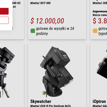
 motaż CEM40-EC
Montaż RST-300
Montaż CE
erami oraz ze
Sugerowana 
Nasza cena
$ 12.000,00
$ 3.
łki w
3-5
gotowe do wysyłki w
24
goto
godziny
tygod
Skywatcher
iOptron
Montaż EQ8-R Pro SynScan GoTo
Montaż HA