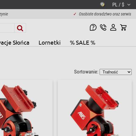
PL / $
zynie
✓
Osobiste doradztwo oraz serwis
acje Słońca
Lornetki
% SALE %
Sortowanie: