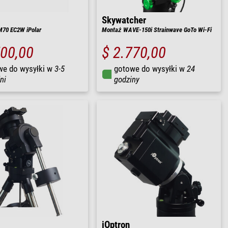
Skywatcher
70 EC2W iPolar
Montaż WAVE-150i Strainwave GoTo Wi-Fi
700,00
$ 2.770,00
we do wysyłki w
3-5
gotowe do wysyłki w
24
ni
godziny
iOptron