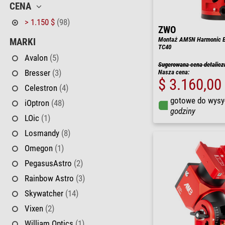
CENA
> 1.150 $
(98)
ZWO
Montaż AM5N Harmonic Equ
MARKI
TC40
Avalon
(5)
Sugerowana cena detalicz
Bresser
(3)
Nasza cena:
$ 3.160,00
Celestron
(4)
gotowe do wysy
iOptron
(48)
godziny
LOic
(1)
Losmandy
(8)
Omegon
(1)
PegasusAstro
(2)
Rainbow Astro
(3)
Skywatcher
(14)
Vixen
(2)
William Optics
(1)