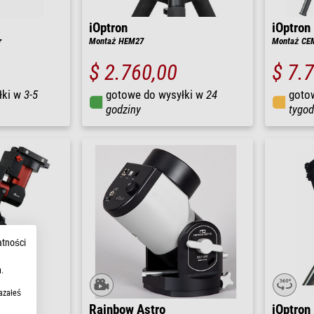
iOptron
iOptron
r
Montaż HEM27
Montaż CEM
$ 2.760,00
$ 7.
łki w
3-5
gotowe do wysyłki w
24
goto
godziny
tygod
atności
.
azałeś
Rainbow Astro
iOptron