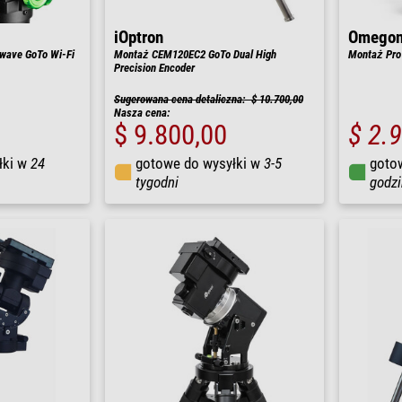
iOptron
Omego
wave GoTo Wi-Fi
Montaż CEM120EC2 GoTo Dual High
Montaż Pr
Precision Encoder
Sugerowana cena detaliczna: $ 10.700,00
Nasza cena:
$ 9.800,00
$ 2.
łki w
24
gotowe do wysyłki w
3-5
goto
tygodni
godzi