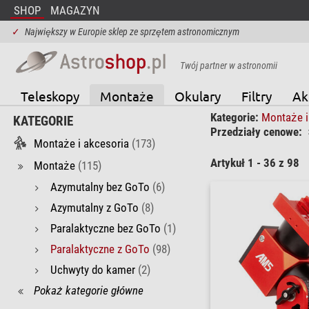
SHOP
MAGAZYN
✓
Największy w Europie sklep ze sprzętem astronomicznym
Twój partner w astronomii
Teleskopy
Montaże
Okulary
Filtry
Ak
Kategorie:
Montaże i
KATEGORIE
Przedziały cenowe:
Montaże i akcesoria
(173)
Artykuł 1 - 36 z 98
Montaże
(115)
Azymutalny bez GoTo
(6)
Azymutalny z GoTo
(8)
Paralaktyczne bez GoTo
(1)
Paralaktyczne z GoTo
(98)
Uchwyty do kamer
(2)
Pokaż kategorie główne