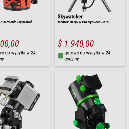
Skywatcher
 Harmonic Equatorial
Montaż HEQ5-R Pro SynScan GoTo
800,00
$ 1.940,00
we do wysyłki w
24
gotowe do wysyłki w
24
ny
godziny