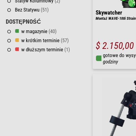
Statyw Kolumnowy
(2)
Bez Statywu
(51)
Skywatcher
Montaż WAVE-100i Strain
DOSTĘPNOŚĆ
w magazynie
(40)
w krótkim terminie
(57)
$ 2.150,00
w dłuższym terminie
(1)
gotowe do wysy
godziny