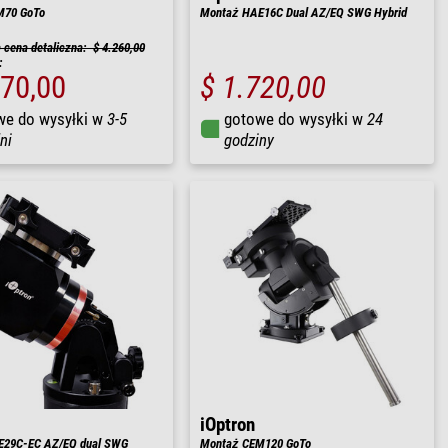
M70 GoTo
Montaż HAE16C Dual AZ/EQ SWG Hybrid
cena detaliczna: $ 4.260,00
:
870,00
$ 1.720,00
we do wysyłki w
3-5
gotowe do wysyłki w
24
ni
godziny
iOptron
E29C-EC AZ/EQ dual SWG
Montaż CEM120 GoTo