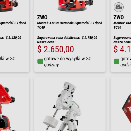
ZWO
ZWO
atorial + Tripod
Montaż AM3N Harmonic Equatorial + Tripod
Montaż AM7 
TC40
TC40
na: $ 3.430,00
Sugerowana cena detaliczna: $ 2.740,00
Sugerowana 
Nasza cena:
Nasza cena
$ 2.650,00
$ 4.
łki w
24
gotowe do wysyłki w
24
goto
godziny
godzi