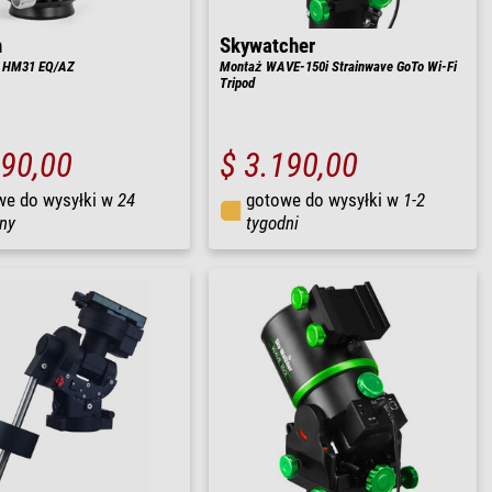
n
Skywatcher
o HM31 EQ/AZ
Montaż WAVE-150i Strainwave GoTo Wi-Fi
Tripod
990,00
$ 3.190,00
we do wysyłki w
24
gotowe do wysyłki w
1-2
ny
tygodni