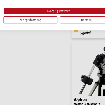
Montaż Wysokiej jakości
GoTo z prcyzyjnymi enkod
statywem LiteRoc
Akceptuj wszystko
$ 5.300,00
Nie zgadzam się
Dostosuj
gotowe do wysy
tygodni
iOptron
Montaż CEM70G GoTo