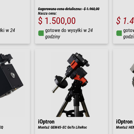
Sugerowana cena detaliczna: $ 1.960,00
Nasza cena:
$ 1.500,00
$ 1.
łki w
24
gotowe do wysyłki w
24
goto
godziny
godzi
iOptron
iOptron
EQ
Montaż GEM45-EC GoTo LiteRoc
Montaż HEM