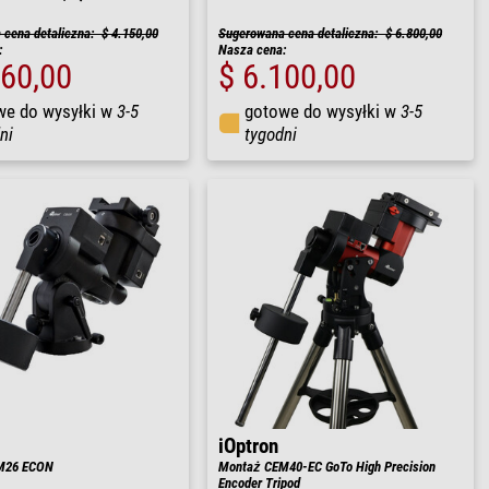
cena detaliczna: $ 4.150,00
Sugerowana cena detaliczna: $ 6.800,00
:
Nasza cena:
760,00
$ 6.100,00
we do wysyłki w
3-5
gotowe do wysyłki w
3-5
ni
tygodni
iOptron
M26 ECON
Montaż CEM40-EC GoTo High Precision
Encoder Tripod