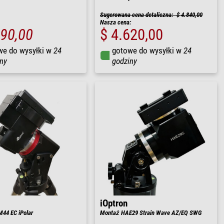
Sugerowana cena detaliczna: $ 4.840,00
Nasza cena:
490,00
$ 4.620,00
we do wysyłki w
24
gotowe do wysyłki w
24
ny
godziny
iOptron
44 EC iPolar
Montaż HAE29 Strain Wave AZ/EQ SWG