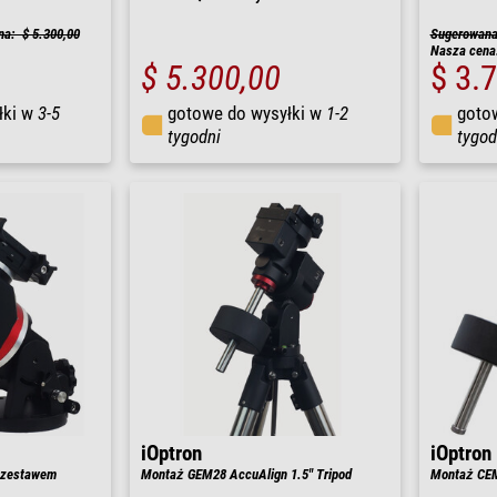
na: $ 5.300,00
Sugerowana 
Nasza cena
$ 5.300,00
$ 3.
łki w
3-5
gotowe do wysyłki w
1-2
goto
tygodni
tygod
iOptron
iOptron
 zestawem
Montaż GEM28 AccuAlign 1.5" Tripod
Montaż CE