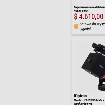
Sugerowana cena detalicz
Nasza cena:
$ 4.610,00
gotowe do wysy
tygodni
iOptron
Montaż HAE69EC iMate z
słuchawkowym