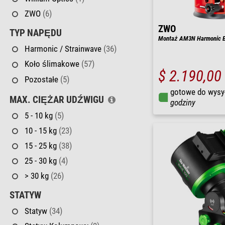
ZWO
(6)
ZWO
TYP NAPĘDU
Montaż AM3N Harmonic Eq
Harmonic / Strainwave
(36)
Koło ślimakowe
(57)
$ 2.190,00
Pozostałe
(5)
gotowe do wysy
MAX. CIĘŻAR UDŹWIGU
godziny
5 - 10 kg
(5)
10 - 15 kg
(23)
15 - 25 kg
(38)
25 - 30 kg
(4)
> 30 kg
(26)
STATYW
Statyw
(34)