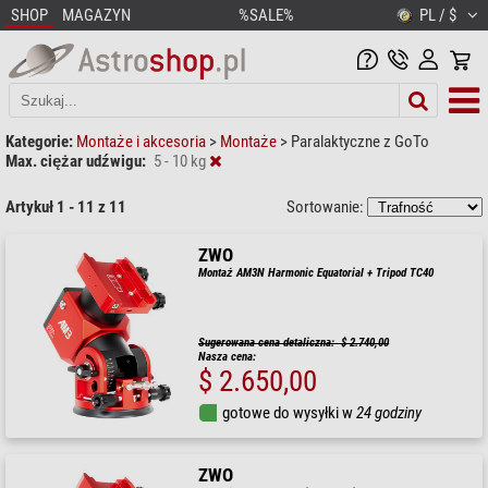
SHOP
MAGAZYN
%SALE%
PL / $
Kategorie:
Montaże i akcesoria
>
Montaże
>
Paralaktyczne z GoTo
Max. ciężar udźwigu:
5 - 10 kg
Artykuł 1 - 11 z 11
Sortowanie:
ZWO
Montaż AM3N Harmonic Equatorial + Tripod TC40
Sugerowana cena detaliczna: $ 2.740,00
Nasza cena:
$ 2.650,00
gotowe do wysyłki w
24 godziny
ZWO