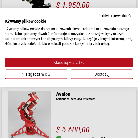
$ 1.950,00
gotowe do wysyłki w
6-10 tygodni
Polityka prywatności
Używamy plików cookie
Używamy plików cookie do personalizowania treści, reklam i analizowania naszego
iOptron
ruchu. Udostępniamy również informacje o korzystaniu z naszej witryny naszym
Montaż SkyHunter EQ/AZ GoTo bez statywu
partnerom reklamowym i analitycznym, którzy mogą łączyć je z innymi informacjami,
które im przekazałeś lub które zebrali podczas korzystania z ich usług.
Sugerowana cena detaliczna: $ 700,00
Nasza cena:
Akceptuj wszystko
$ 550,00
Nie zgadzam się
Dostosuj
gotowe do wysyłki w
3-5 tygodni
Avalon
Montaż M-zero obs Bluetooth
$ 6.600,00