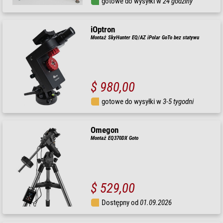
gotowe do wysyłki w
24 godziny
iOptron
Montaż SkyHunter EQ/AZ iPolar GoTo bez statywu
$ 980,00
gotowe do wysyłki w
3-5 tygodni
Omegon
Montaż EQ370DX Goto
$ 529,00
Dostępny od
01.09.2026