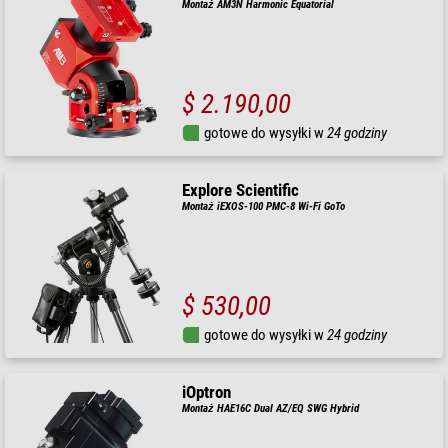
Montaż AM3N Harmonic Equatorial
$ 2.190,00
gotowe do wysyłki w
24 godziny
Explore Scientific
Montaż iEXOS-100 PMC-8 Wi-Fi GoTo
$ 530,00
gotowe do wysyłki w
24 godziny
iOptron
Montaż HAE16C Dual AZ/EQ SWG Hybrid