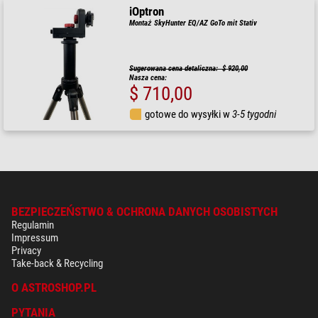
iOptron
Montaż SkyHunter EQ/AZ GoTo mit Stativ
Sugerowana cena detaliczna: $ 920,00
Nasza cena:
$ 710,00
gotowe do wysyłki w
3-5 tygodni
BEZPIECZEŃSTWO & OCHRONA DANYCH OSOBISTYCH
Regulamin
Impressum
Privacy
Take-back & Recycling
O ASTROSHOP.PL
PYTANIA