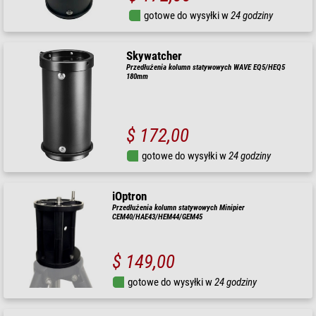
gotowe do wysyłki w
24 godziny
Skywatcher
Przedłużenia kolumn statywowych WAVE EQ5/HEQ5
180mm
$ 172,00
gotowe do wysyłki w
24 godziny
iOptron
Przedłużenia kolumn statywowych Minipier
CEM40/HAE43/HEM44/GEM45
$ 149,00
gotowe do wysyłki w
24 godziny