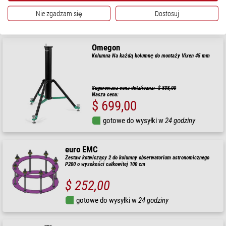
$ 174,00
Nie zgadzam się
Dostosuj
gotowe do wysyłki w
24 godziny
Omegon
Kolumna Na każdą kolumnę do montaży Vixen 45 mm
Sugerowana cena detaliczna: $ 838,00
Nasza cena:
$ 699,00
gotowe do wysyłki w
24 godziny
euro EMC
Zestaw kotwiczący 2 do kolumny obserwatorium astronomicznego
P200 o wysokości całkowitej 100 cm
$ 252,00
gotowe do wysyłki w
24 godziny