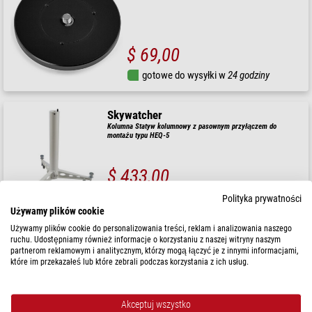
$ 69,00
gotowe do wysyłki w
24 godziny
Skywatcher
Kolumna Statyw kolumnowy z pasownym przyłączem do
montażu typu HEQ-5
$ 433,00
gotowe do wysyłki w
24 godziny
Polityka prywatności
Używamy plików cookie
Używamy plików cookie do personalizowania treści, reklam i analizowania naszego
PegasusAstro
ruchu. Udostępniamy również informacje o korzystaniu z naszej witryny naszym
Przedłużenia kolumn statywowych NYX-88
partnerom reklamowym i analitycznym, którzy mogą łączyć je z innymi informacjami,
które im przekazałeś lub które zebrali podczas korzystania z ich usług.
Akceptuj wszystko