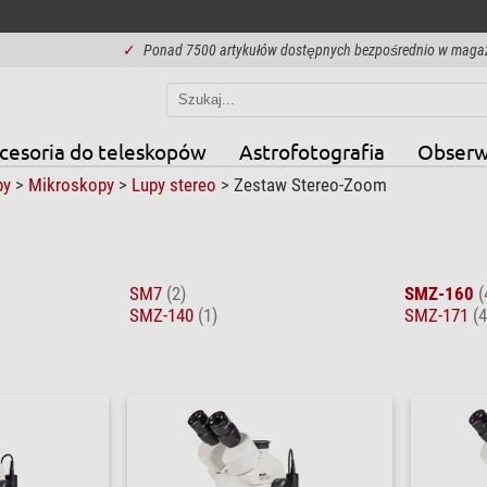
✓
Ponad 7500 artykułów dostępnych bezpośrednio w maga
cesoria do teleskopów
Astrofotografia
Obserw
py
>
Mikroskopy
>
Lupy stereo
>
Zestaw Stereo-Zoom
SM7
(2)
SMZ-160
(
SMZ-140
(1)
SMZ-171
(4