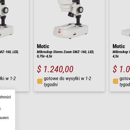
Motic
Motic
MZ-160, LED,
Mikroskop Stereo Zoom SMZ-160, LED,
Mikroskop 
0,75x-4,5x
4,5x
$ 1.240,00
$ 1.
łki w
1-2
gotowe do wysyłki w
1-2
goto
tygodni
tygod
atności
.
azałeś