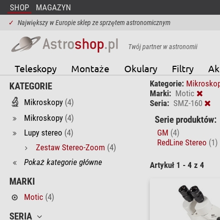
SHOP
MAGAZYN
✓
Największy w Europie sklep ze sprzętem astronomicznym
Twój partner w astronomii
Teleskopy
Montaże
Okulary
Filtry
Ak
Kategorie:
Mikrosko
KATEGORIE
Marki:
Motic
Mikroskopy
(4)
Seria:
SMZ-160
Mikroskopy
(4)
Serie produktów:
Lupy stereo
(4)
GM
(4)
RedLine Stereo
(1)
Zestaw Stereo-Zoom
(4)
Pokaż kategorie główne
Artykuł 1 - 4 z 4
MARKI
Motic
(4)
SERIA