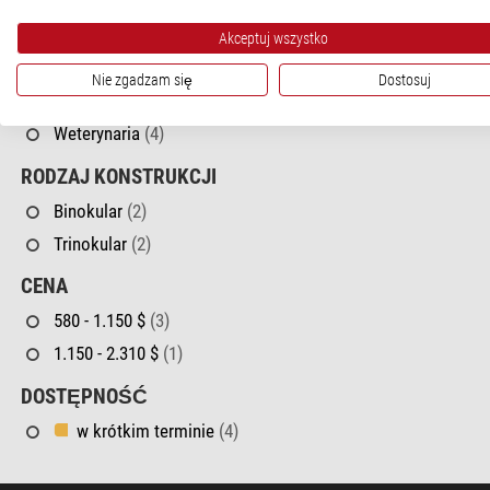
Motoryzacja
(2)
Stomatologia
(4)
Akceptuj wszystko
Technika Półprzewodnikowa
(4)
Nie zgadzam się
Dostosuj
Uniwersytet
(4)
Weterynaria
(4)
RODZAJ KONSTRUKCJI
Binokular
(2)
Trinokular
(2)
CENA
580 - 1.150 $
(3)
1.150 - 2.310 $
(1)
DOSTĘPNOŚĆ
w krótkim terminie
(4)