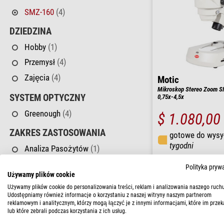
SMZ-160
(4)
DZIEDZINA
Hobby
(1)
Przemysł
(4)
Zajęcia
(4)
Motic
Mikroskop Stereo Zoom S
SYSTEM OPTYCZNY
0,75x-4,5x
Greenough
(4)
$ 1.080,00
ZAKRES ZASTOSOWANIA
gotowe do wysy
tygodni
Analiza Pasożytów
(1)
Gemmologia
(2)
Polityka pryw
Używamy plików cookie
Inżynieria Materiałowa
(4)
Używamy plików cookie do personalizowania treści, reklam i analizowania naszego ruchu
Kreator
(1)
Udostępniamy również informacje o korzystaniu z naszej witryny naszym partnerom
reklamowym i analitycznym, którzy mogą łączyć je z innymi informacjami, które im przek
Metalurgia
(4)
lub które zebrali podczas korzystania z ich usług.