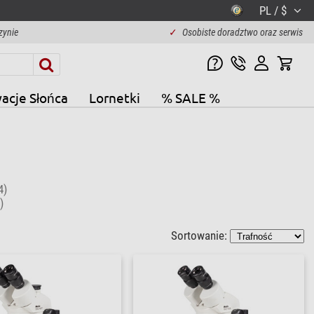
PL / $
zynie
✓
Osobiste doradztwo oraz serwis
acje Słońca
Lornetki
% SALE %
4)
)
Sortowanie: