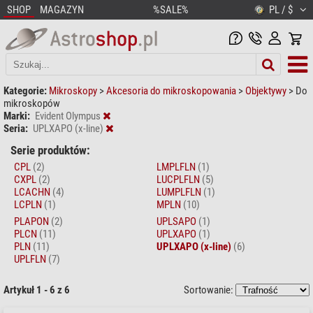
SHOP
MAGAZYN
%SALE%
PL / $
Kategorie:
Mikroskopy
>
Akcesoria do mikroskopowania
>
Objektywy
>
Do
mikroskopów
Marki:
Evident Olympus
Seria:
UPLXAPO (x-line)
Serie produktów:
CPL
(2)
LMPLFLN
(1)
CXPL
(2)
LUCPLFLN
(5)
LCACHN
(4)
LUMPLFLN
(1)
LCPLN
(1)
MPLN
(10)
PLAPON
(2)
UPLSAPO
(1)
PLCN
(11)
UPLXAPO
(1)
PLN
(11)
UPLXAPO (x-line)
(6)
UPLFLN
(7)
Artykuł 1 - 6 z 6
Sortowanie: