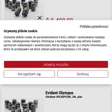
$ 9.400,00
Polityka prywatności
gotowe do wysyłki w
3-5 tygodni
Używamy plików cookie
Używamy plików cookie do personalizowania treści, reklam i analizowania naszego
ruchu. Udostępniamy również informacje o korzystaniu z naszej witryny naszym
Evident Olympus
partnerom reklamowym i analitycznym, którzy mogą łączyć je z innymi informacjami,
Obiektyw UPLXAPO40X, 40x, plan
które im przekazałeś lub które zebrali podczas korzystania z ich usług.
Akceptuj wszystko
$ 7.000,00
Nie zgadzam się
Dostosuj
gotowe do wysyłki w
3-5 tygodni
Evident Olympus
Obiektyw UPLXAPO20X, 20x, plan